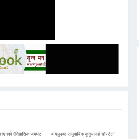
नआरएनको ऐतिहासिक जमघट
बागलुङमा सामुदायिक कुकुरलाई ‘होस्टेल’