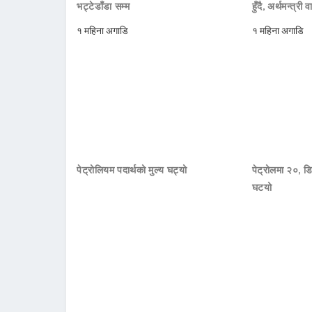
भट्टेडाँडा सम्म
हुँदै, अर्थमन्त्री व
१ महिना अगाडि
१ महिना अगाडि
पेट्रोलियम पदार्थको मुल्य घट्यो
पेट्रोलमा २०, डि
घटयो