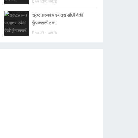
११ महिना अगाडि
स्रष्टाहरुको पदयात्रा डाँछी देखी
फुँयालगाउँ सम्म
१२ महिना अगाडि