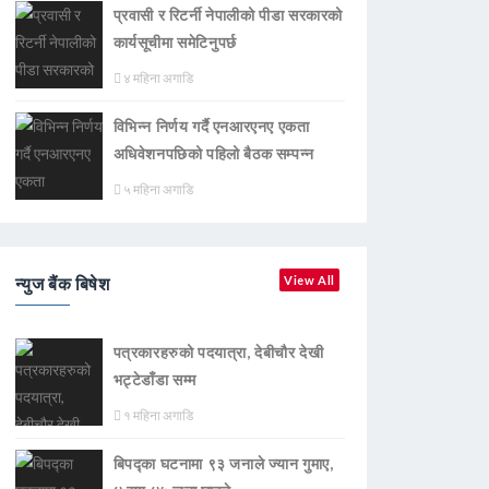
प्रवासी र रिटर्नी नेपालीको पीडा सरकारको
कार्यसूचीमा समेटिनुपर्छ
४ महिना अगाडि
विभिन्न निर्णय गर्दै एनआरएनए एकता
अधिवेशनपछिको पहिलो बैठक सम्पन्न
५ महिना अगाडि
न्युज बैंक बिषेश
View All
पत्रकारहरुको पदयात्रा, देबीचौर देखी
भट्टेडाँडा सम्म
१ महिना अगाडि
बिपद्का घटनामा ९३ जनाले ज्यान गुमाए,