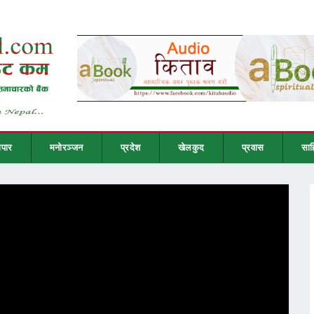
ापार
मनोरञ्जन
प्रदेश
खेलकुद
प्रवास
साह