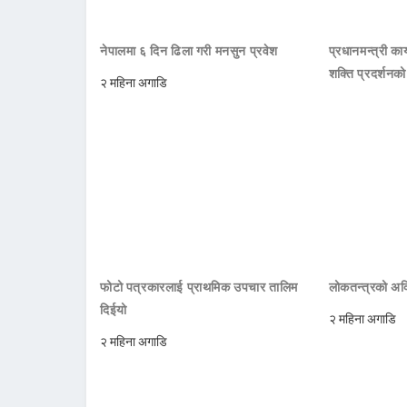
नेपालमा ६ दिन ढिला गरी मनसुन प्रवेश
प्रधानमन्त्री क
शक्ति प्रदर्शनक
२ महिना अगाडि
फोटो पत्रकारलाई प्राथमिक उपचार तालिम
लोकतन्त्रको अक्
दिईयो
२ महिना अगाडि
२ महिना अगाडि