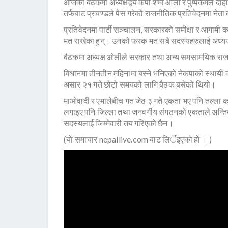
आजको बैठकमा अध्यक्षद्वय केपी शर्मा ओली र पुष्पकमल दाह
तर्फबाट प्रचण्डले पेस गरेको राजनीतिक प्रतिवेदनमा ने
प्रतिवेदनमा पार्टी सञ्चालन, सरकारको समीक्षा र आगामी का
मत राखेका हुन्। उनको फरक मत सबै सदस्यहरुलाई अध्
बैठकमा अध्यक्ष ओलीले सरकार तथा अन्य समसामयिक राज
विधानमा तीनतीन महिनामा बस्ने भनिएको नेकपाको स्थाय
असार २१ गते छोटो समयको लागि बैठक बसेको थियो।
माओवादी र एमालेबीच गत जेठ ३ गते एकता भए पनि तल्ला क
लगाइए पनि जिल्ला तथा जनवर्गीय संगठनको एकताले अन्तिम 
सदस्यलाई जिम्मेवारी तय गरिएको छैन।
(याे समाचार nepallive.com बाट लिर्इएकाे हाे । )