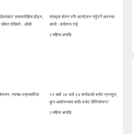
ार्यालयबाट जवाफदेहिता होइन,
संसद्मा बोल्न पनि आन्दोलन गर्नुपर्ने अवस्था
ो संकेत देखियो : ओली
आयो : हर्कराज राई
२ महिना अगाडि
सिजन, स्वच्छ पत्रकारिता
२१ खर्ब २४ अर्ब ३४ करोडको बजेट प्रस्तुत,
कुन आयोजनामा कति बजेट विनियोजन?
२ महिना अगाडि