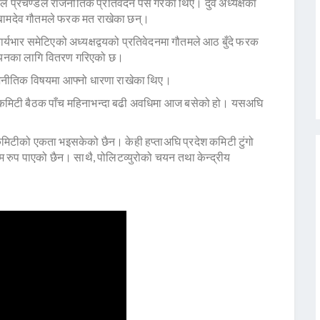
ाल प्रचण्डले राजनीतिक प्रतिवेदन पेस गरेका थिए। दुवै अध्यक्षका
ता बामदेव गौतमले फरक मत राखेका छन्।
र्यभार समेटिएको अध्यक्षद्वयको प्रतिवेदनमा गौतमले आठ बुँदे फरक
ययनका लागि वितरण गरिएको छ।
नीतिक विषयमा आफ्नो धारणा राखेका थिए।
ी कमिटी बैठक पाँच महिनाभन्दा बढी अवधिमा आज बसेको हो। यसअघि
मिटीको एकता भइसकेको छैन। केही हप्ताअघि प्रदेश कमिटी टुंगो
रुप पाएको छैन। साथै, पोलिटव्युरोको चयन तथा केन्द्रीय