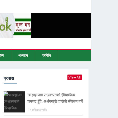
ित्य
अध्यात्म
प्रविधि
प्रवास
View All
ग्वाङ्झाउमा एनआरएनको ऐतिहासिक
जमघट हुँदै, अर्थमन्त्री वाग्लेले सँबोधन गर्ने
१ महिना अगाडि