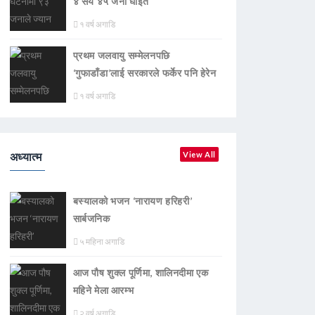
४ सय ४५ जना घाइते
१ वर्ष अगाडि
प्रथम जलवायु सम्मेलनपछि
‘गुफाडाँडा’लाई सरकारले फर्केर पनि हेरेन
१ वर्ष अगाडि
अध्यात्म
View All
बस्यालको भजन ‘नारायण हरिहरी’
सार्बजनिक
५ महिना अगाडि
आज पौष शुक्ल पूर्णिमा, शालिनदीमा एक
महिने मेला आरम्भ
२ वर्ष अगाडि