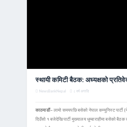
स्थायी कमिटी बैठक: अध्यक्षको प्रति
NewsBankNepal
८ वर्ष अगाडि
काठमाडौं–
लामो समयपछि बसेको नेपाल कम्युनिस्ट पार्टी
दिउँसो १ बजेदेखि पार्टी मुख्यालय धुम्बाराहीमा बसेको बै