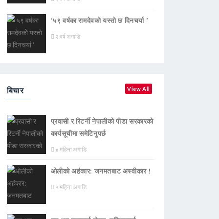
‘५९ वर्षका रामदेवकाे यस्ताे छ दिनचर्या ’
२ वर्ष अगाडि
बिचार
View All
प्रवासी र रिटर्नी नेपालीको पीडा सरकारको
कार्यसूचीमा समेटिनुपर्छ
४ महिना अगाडि
ओलीको अहंकार: जनमतबाट अस्वीकार !
५ महिना अगाडि