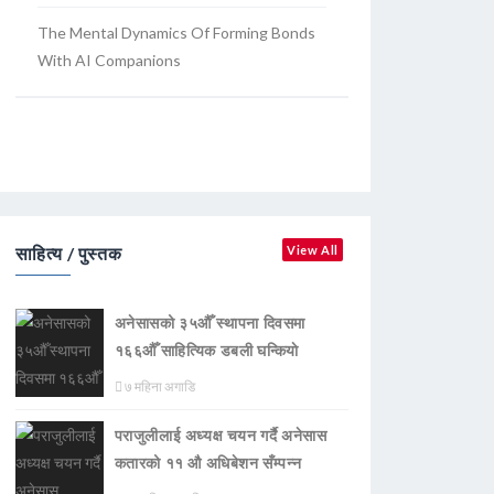
The Mental Dynamics Of Forming Bonds
With AI Companions
साहित्य / पुस्तक
View All
अनेसासको ३५औँ स्थापना दिवसमा
१६६औँ साहित्यिक डबली घन्कियाे
७ महिना अगाडि
पराजुलीलाई अध्यक्ष चयन गर्दै अनेसास
कतारको ११ औ अधिबेशन सँम्पन्न