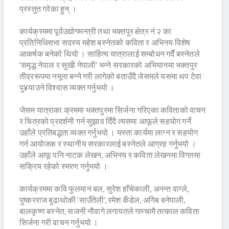
प्रस्तुत गरेका हुन् ।
कार्यक्रममा पूर्वउद्योगमन्त्री तथा भक्तपुर क्षेत्र नं २ का
प्रतिनिधिसभा सदस्य महेश बस्नेतको कविता र अभिनय विशेष
आकर्षक बनेको थियो । साहित्य यात्रालाई सम्बोधन गर्दै बस्नेतले
‘समृद्ध नेपाल र सुखी नेपाली’ भन्ने सरकारको अभियानमा भक्तपुर
तीव्ररूपमा नमूना बन्ने गरी लागेको बताउँदै जेसमले यसमा थप टेवा
पु¥याउने विश्वास व्यक्त गर्नुभयो ।
जेसम यात्राका क्रममा भक्तपुरमा सिर्जना गरिएका कविताको वाचन
र चित्रको प्रदर्शनी गर्न सुझाव दिँदै त्यसमा आफूले सहयोग गर्ने
उहाँले प्रतिबद्धता व्यक्त गर्नुभयो । यस्ता कार्यमा लाग्न र सहयोग
गर्न आयोजक र स्थानीय सरकारलाई बस्नेतले आग्रह गर्नुभयो ।
उहाँले आफू पनि नाटक लेखन, अभिनय र कविता लेखनमा विगतमा
सक्रिय रहेको स्मरण गर्नुभयो ।
कार्यक्रममा कवि फुलमान बल, सुरेश हाँचेकाली, अनन्त वाग्ले,
पुष्करराज बुढाथोकी ‘साउँतेली’, रमेश कँडेल, अगिब बनेपाली,
बालकृष्ण बस्नेत, सजनी नौवागे लगायतले गाम्चामै तत्काल कविता
सिर्जना गरी वाचन गर्नुभयो ।