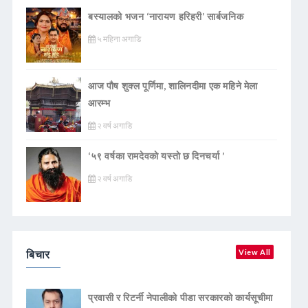
बस्यालको भजन ‘नारायण हरिहरी’ सार्बजनिक
५ महिना अगाडि
आज पौष शुक्ल पूर्णिमा, शालिनदीमा एक महिने मेला
आरम्भ
२ वर्ष अगाडि
‘५९ वर्षका रामदेवकाे यस्ताे छ दिनचर्या ’
२ वर्ष अगाडि
बिचार
View All
प्रवासी र रिटर्नी नेपालीको पीडा सरकारको कार्यसूचीमा