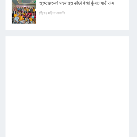
स्रष्टाहरुको पदयात्रा डाँछी देखी फुँयालगाउँ सम्म
१२ महिना अगाडि