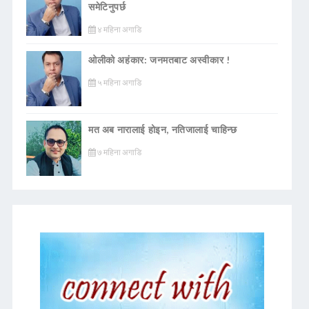
समेटिनुपर्छ
४ महिना अगाडि
ओलीको अहंकार: जनमतबाट अस्वीकार !
५ महिना अगाडि
मत अब नारालाई होइन, नतिजालाई चाहिन्छ
७ महिना अगाडि