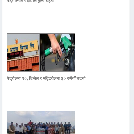
पेट्रोलियम पदार्थको मुल्य घट्यो
पेट्रोलमा २०, डिजेल र मट्टितेलमा ३० रुपैयाँ घटयो