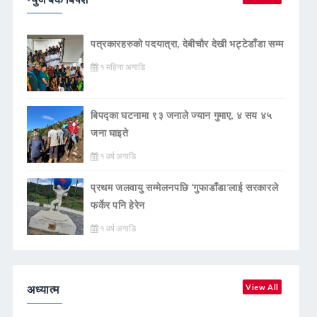
पत्रकारहरुको पदयात्रा, देबीचौर देखी भट्टेडाँडा सम्म
१ महिना अगाडि
बिपद्का घटनामा ९३ जनाले ज्यान गुमाए, ४ सय ४५
जना घाइते
१ वर्ष अगाडि
प्रथम जलवायु सम्मेलनपछि ‘गुफाडाँडा’लाई सरकारले
फर्केर पनि हेरेन
१ वर्ष अगाडि
अध्यात्म
View All