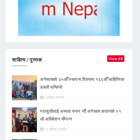
साहित्य / पुस्तक
View All
अनेसासको ३५औँ स्थापना दिवसमा १६६औँ साहित्यिक
डबली घन्कियाे
७ महिना अगाडि
पराजुलीलाई अध्यक्ष चयन गर्दै अनेसास कतारको ११
औ अधिबेशन सँम्पन्न
११ महिना अगाडि