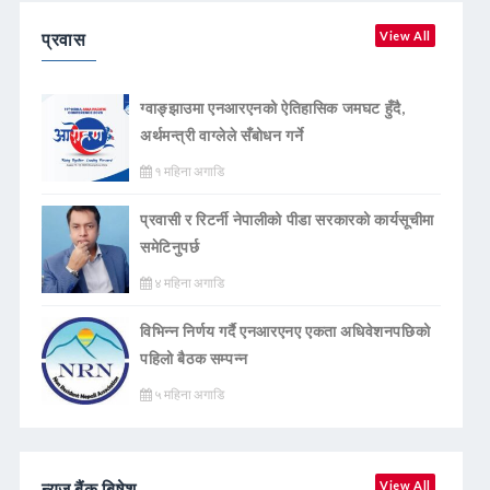
प्रवास
View All
ग्वाङ्झाउमा एनआरएनको ऐतिहासिक जमघट हुँदै,
अर्थमन्त्री वाग्लेले सँबोधन गर्ने
१ महिना अगाडि
प्रवासी र रिटर्नी नेपालीको पीडा सरकारको कार्यसूचीमा
समेटिनुपर्छ
४ महिना अगाडि
विभिन्न निर्णय गर्दै एनआरएनए एकता अधिवेशनपछिको
पहिलो बैठक सम्पन्न
५ महिना अगाडि
न्युज बैंक बिषेश
View All