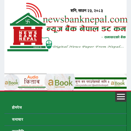
होमपेज
समाचार