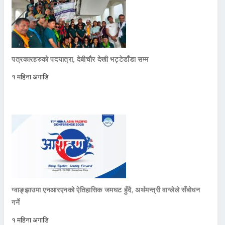
पत्रकारहरुको पदयात्रा, देबीचौर देखी भट्टेडाँडा सम्म
१ महिना अगाडि
ग्वाङ्झाउमा एनआरएनको ऐतिहासिक जमघट हुँदै, अर्थमन्त्री वाग्लेले सँबोधन
गर्ने
१ महिना अगाडि