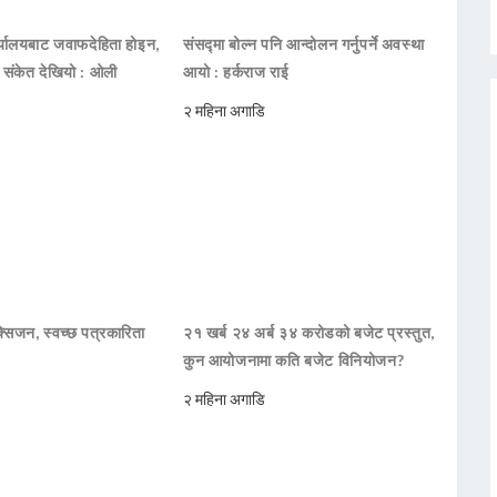
ार्यालयबाट जवाफदेहिता होइन,
संसद्मा बोल्न पनि आन्दोलन गर्नुपर्ने अवस्था
ो संकेत देखियो : ओली
आयो : हर्कराज राई
२ महिना अगाडि
सिजन, स्वच्छ पत्रकारिता
२१ खर्ब २४ अर्ब ३४ करोडको बजेट प्रस्तुत,
कुन आयोजनामा कति बजेट विनियोजन?
२ महिना अगाडि