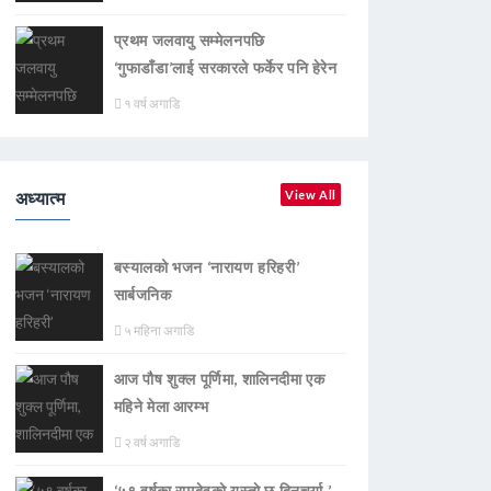
प्रथम जलवायु सम्मेलनपछि
‘गुफाडाँडा’लाई सरकारले फर्केर पनि हेरेन
१ वर्ष अगाडि
अध्यात्म
View All
बस्यालको भजन ‘नारायण हरिहरी’
सार्बजनिक
५ महिना अगाडि
आज पौष शुक्ल पूर्णिमा, शालिनदीमा एक
महिने मेला आरम्भ
२ वर्ष अगाडि
‘५९ वर्षका रामदेवकाे यस्ताे छ दिनचर्या ’