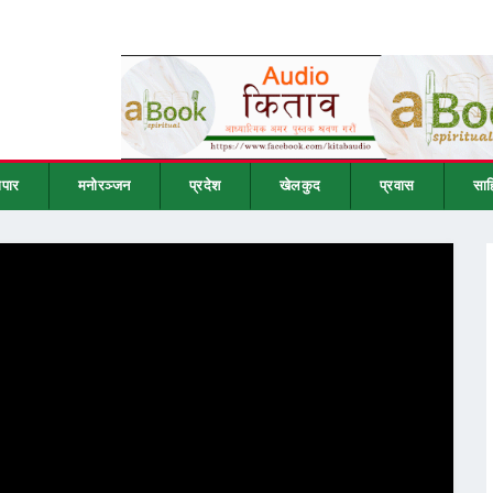
ापार
मनोरञ्जन
प्रदेश
खेलकुद
प्रवास
साह