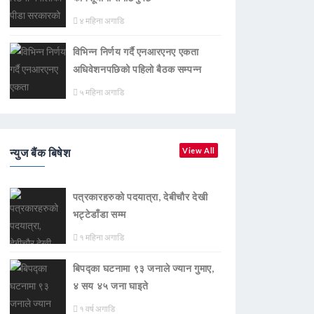
४ महिना अगाडि
विभिन्न निर्णय गर्दै एनआरएनए एकता
अधिवेशनपछिको पहिलो बैठक सम्पन्न
५ महिना अगाडि
न्युज बैंक बिषेश
View All
पत्रकारहरुको पदयात्रा, देबीचौर देखी
भट्टेडाँडा सम्म
१ महिना अगाडि
बिपद्का घटनामा ९३ जनाले ज्यान गुमाए,
४ सय ४५ जना घाइते
१ वर्ष अगाडि