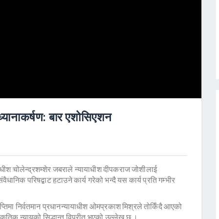
 ध्यानाकर्षण: बार एशोसिएशन
धीश चोलेन्द्रशम्शेर जबराले न्यायाधीश दीपकराज जोशीलाई
ैधानिक परिषद्बाट हटाउने कार्य गरेको भन्दै यस कार्य प्रति गम्भीर
ञप्तिमा निर्वतमान प्रधानन्यायाधीश ओमप्रकाश मिश्रले तोकिँदै आएको
ाकृतिक न्यायको सिद्धान्त विपरीत भएको उल्लेख छ ।