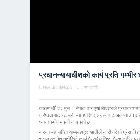
प्रधानन्यायाधीशको कार्य प्रति गम्भीर
NewsBankNepal
८ वर्ष अगाडि
काठमाडौँ, २३ पुस । नेपाल बार एशोसिएशनले प्रधानन्याया
वरिष्ठताबाट हटाउने, न्यायपरिषद् सदस्यबाट अलग्याउने र संव
ध्यानाकर्षण भएको जनाएको छ ।
बारका महासचिव खम्बबहादुर खातीले जारी गरेको प्रेस विज्
इजलाससमेत नतोकिने कार्य गैरसंवैधानिक, गैरकानूनी र प्र