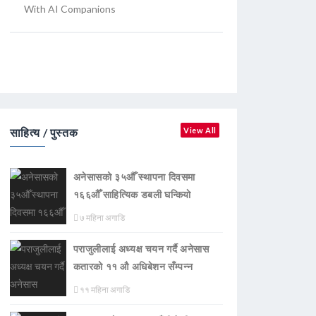
With AI Companions
साहित्य / पुस्तक
View All
अनेसासको ३५औँ स्थापना दिवसमा
१६६औँ साहित्यिक डबली घन्कियाे
७ महिना अगाडि
पराजुलीलाई अध्यक्ष चयन गर्दै अनेसास
कतारको ११ औ अधिबेशन सँम्पन्न
११ महिना अगाडि