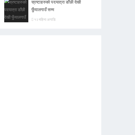
स्रष्टाहरुको पदयात्रा डाँछी देखी
फुँयालगाउँ सम्म
१२ महिना अगाडि