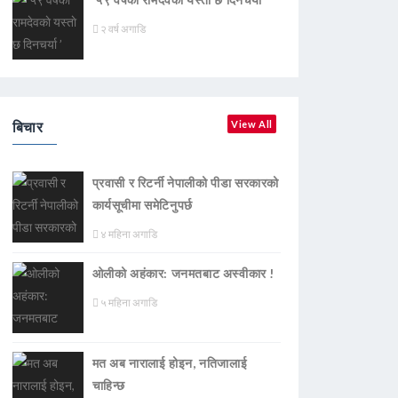
२ वर्ष अगाडि
बिचार
View All
प्रवासी र रिटर्नी नेपालीको पीडा सरकारको
कार्यसूचीमा समेटिनुपर्छ
४ महिना अगाडि
ओलीको अहंकार: जनमतबाट अस्वीकार !
५ महिना अगाडि
मत अब नारालाई होइन, नतिजालाई
चाहिन्छ