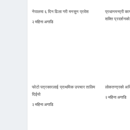
नेपालमा ६ दिन ढिला गरी मनसुन प्रवेश
प्रधानमन्त्री क
शक्ति प्रदर्शनक
२ महिना अगाडि
फोटो पत्रकारलाई प्राथमिक उपचार तालिम
लोकतन्त्रको अक्
दिईयो
२ महिना अगाडि
२ महिना अगाडि