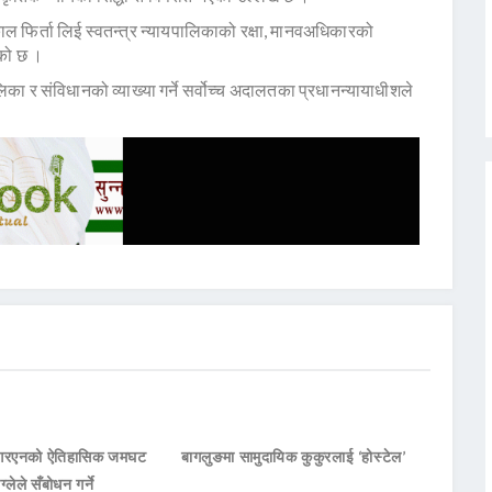
काल फिर्ता लिई स्वतन्त्र न्यायपालिकाको रक्षा, मानवअधिकारको
ेको छ ।
िका र संविधानको व्याख्या गर्ने सर्वोच्च अदालतका प्रधानन्यायाधीशले
नआरएनको ऐतिहासिक जमघट
बागलुङमा सामुदायिक कुकुरलाई ‘होस्टेल’
ाग्लेले सँबोधन गर्ने