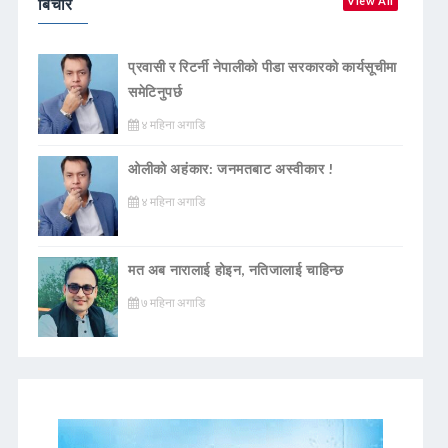
बिचार
View All
प्रवासी र रिटर्नी नेपालीको पीडा सरकारको कार्यसूचीमा
समेटिनुपर्छ
४ महिना अगाडि
ओलीको अहंकार: जनमतबाट अस्वीकार !
४ महिना अगाडि
मत अब नारालाई होइन, नतिजालाई चाहिन्छ
७ महिना अगाडि