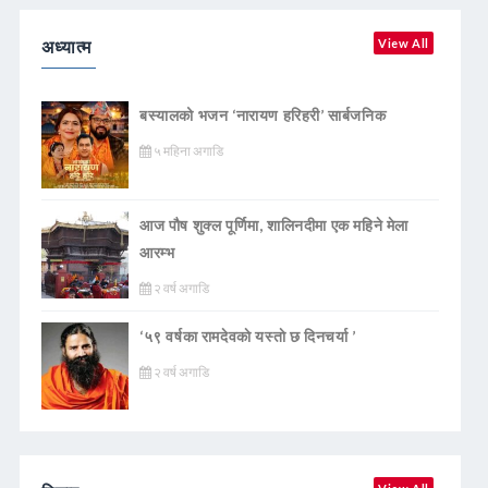
अध्यात्म
View All
बस्यालको भजन ‘नारायण हरिहरी’ सार्बजनिक
५ महिना अगाडि
आज पौष शुक्ल पूर्णिमा, शालिनदीमा एक महिने मेला
आरम्भ
२ वर्ष अगाडि
‘५९ वर्षका रामदेवकाे यस्ताे छ दिनचर्या ’
२ वर्ष अगाडि