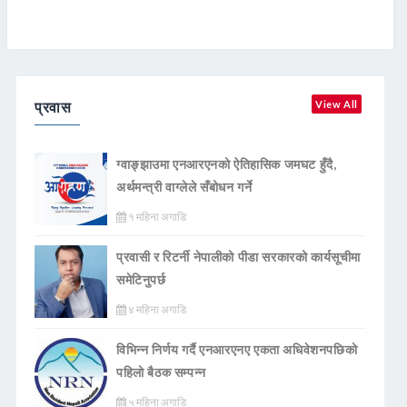
प्रवास
View All
ग्वाङ्झाउमा एनआरएनको ऐतिहासिक जमघट हुँदै,
अर्थमन्त्री वाग्लेले सँबोधन गर्ने
१ महिना अगाडि
प्रवासी र रिटर्नी नेपालीको पीडा सरकारको कार्यसूचीमा
समेटिनुपर्छ
४ महिना अगाडि
विभिन्न निर्णय गर्दै एनआरएनए एकता अधिवेशनपछिको
पहिलो बैठक सम्पन्न
५ महिना अगाडि