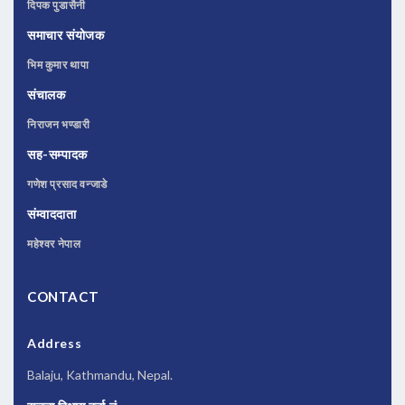
दिपक पुडासैनी
समाचार संयोजक
भिम कुमार थापा
संचालक
निराजन भण्डारी
सह-सम्पादक
गणेश प्रसाद वन्जाडे
संम्वाददाता
महेश्वर नेपाल
CONTACT
Address
Balaju, Kathmandu, Nepal.