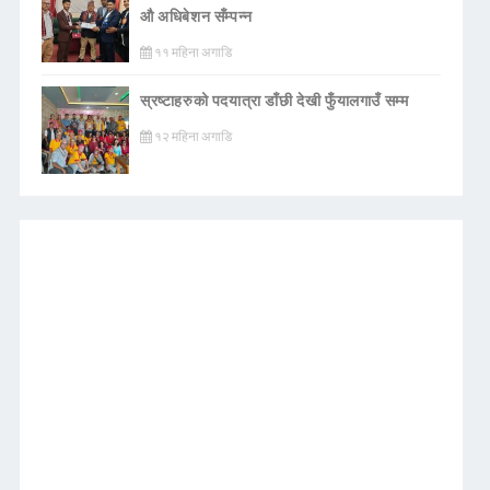
औ अधिबेशन सँम्पन्न
११ महिना अगाडि
स्रष्टाहरुको पदयात्रा डाँछी देखी फुँयालगाउँ सम्म
१२ महिना अगाडि