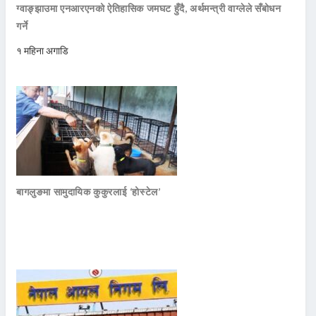
ग्वाङ्झाउमा एनआरएनको ऐतिहासिक जमघट हुँदै, अर्थमन्त्री वाग्लेले सँबोधन
गर्ने
१ महिना अगाडि
बागलुङमा सामुदायिक कुकुरलाई ‘होस्टेल’