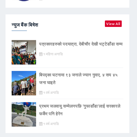
न्युज बैंक बिषेश
View All
पत्रकारहरुको पदयात्रा, देबीचौर देखी भट्टेडाँडा सम्म
१ महिना अगाडि
बिपद्का घटनामा ९३ जनाले ज्यान गुमाए, ४ सय ४५
जना घाइते
१ वर्ष अगाडि
प्रथम जलवायु सम्मेलनपछि ‘गुफाडाँडा’लाई सरकारले
फर्केर पनि हेरेन
१ वर्ष अगाडि