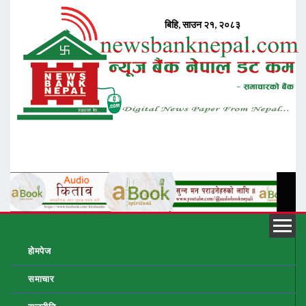
होमपेज
समाचार