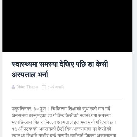
स्वास्थ्यमा समस्या देखिए पछि डा केसी
अस्पताल भर्ना
Bhim Thapa
८ वर्ष अगाडि
पशुपतिनगर, ३० पुस । चिकित्सा शिक्षाको सुधारको माग गर्दै
अनसनमा बस्नुभएका डा गोविन्द केसीको स्वास्थ्यमा समस्या
भएपछि आज बिहान जिल्ला अस्पताल इलाममा भर्ना गरिएको छ ।
१६ औँ पटकको अनसनको छैटौँ दिन आजसम्ममा डा केसीको
स्वास्थ्य स्थिति गम्भीर बन्दै गएपछि उहाँलाई जिल्ला अस्पतालमा