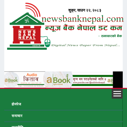
होमपेज
समाचार