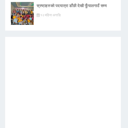
स्रष्टाहरुको पदयात्रा डाँछी देखी फुँयालगाउँ सम्म
१२ महिना अगाडि