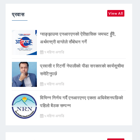
प्रवास
View All
ग्वाङ्झाउमा एनआरएनको ऐतिहासिक जमघट हुँदै,
अर्थमन्त्री वाग्लेले सँबोधन गर्ने
१ महिना अगाडि
प्रवासी र रिटर्नी नेपालीको पीडा सरकारको कार्यसूचीमा
समेटिनुपर्छ
४ महिना अगाडि
विभिन्न निर्णय गर्दै एनआरएनए एकता अधिवेशनपछिको
पहिलो बैठक सम्पन्न
५ महिना अगाडि