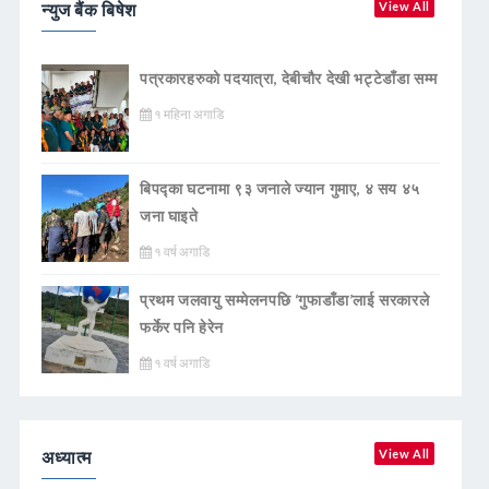
न्युज बैंक बिषेश
View All
पत्रकारहरुको पदयात्रा, देबीचौर देखी भट्टेडाँडा सम्म
१ महिना अगाडि
बिपद्का घटनामा ९३ जनाले ज्यान गुमाए, ४ सय ४५
जना घाइते
१ वर्ष अगाडि
प्रथम जलवायु सम्मेलनपछि ‘गुफाडाँडा’लाई सरकारले
फर्केर पनि हेरेन
१ वर्ष अगाडि
अध्यात्म
View All