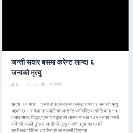
जन्ती सवार बसमा करेन्ट लाग्दा ६
जनाको मृत्यु
Bhim Thapa
८ वर्ष अगाडि
धनुषा, ११ माघ । जन्ती बोकेको बसमा करेन्ट लाग्दा ६ जनाको मृत्यु
भएको छ । सबैला नगरपालिकाअन्तर्गत पर्ने बल्टिया कोठियामा ११
हजार भोल्ट विद्युत् प्रवाह भइरहेको तारमा ना५ख १७५२ नंको जन्ती
बोकेको बसले छुँदा ६ जन्तीको मृत्यु भएको धनुषाका प्रहरी
उपरीक्षक गोविन्द थपलियाले जानकारी दिनुभयो ।