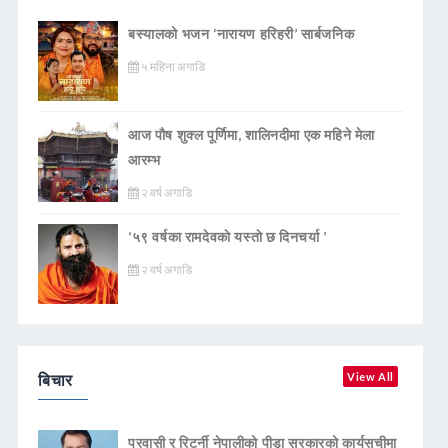
बस्यालको भजन ‘नारायण हरिहरी’ सार्बजनिक
५ महिना अगाडि
आज पौष शुक्ल पूर्णिमा, शालिनदीमा एक महिने मेला
आरम्भ
२ वर्ष अगाडि
‘५९ वर्षका रामदेवकाे यस्ताे छ दिनचर्या ’
२ वर्ष अगाडि
बिचार
View All
प्रवासी र रिटर्नी नेपालीको पीडा सरकारको कार्यसूचीमा