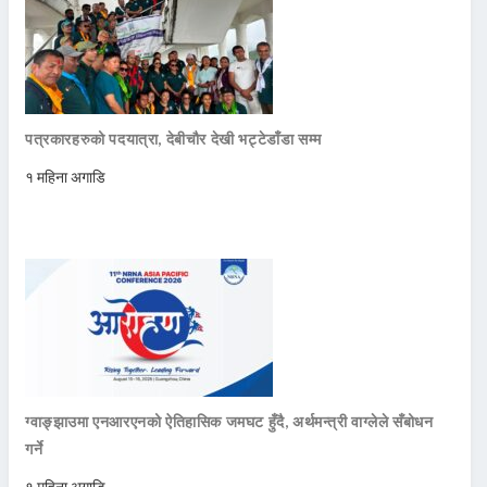
पत्रकारहरुको पदयात्रा, देबीचौर देखी भट्टेडाँडा सम्म
१ महिना अगाडि
ग्वाङ्झाउमा एनआरएनको ऐतिहासिक जमघट हुँदै, अर्थमन्त्री वाग्लेले सँबोधन
गर्ने
१ महिना अगाडि