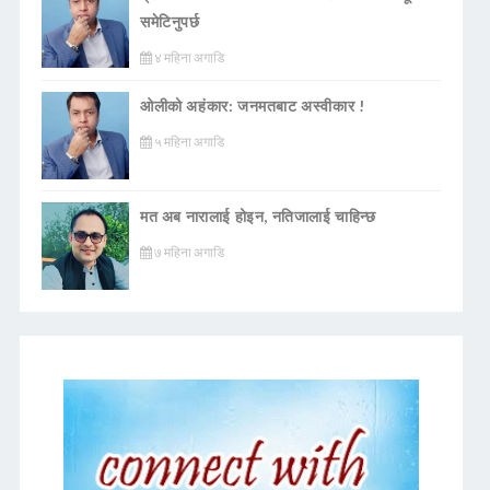
समेटिनुपर्छ
४ महिना अगाडि
ओलीको अहंकार: जनमतबाट अस्वीकार !
५ महिना अगाडि
मत अब नारालाई होइन, नतिजालाई चाहिन्छ
७ महिना अगाडि