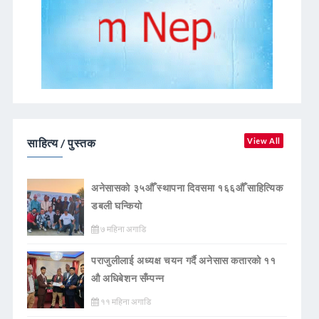
साहित्य / पुस्तक
View All
अनेसासको ३५औँ स्थापना दिवसमा १६६औँ साहित्यिक
डबली घन्कियाे
७ महिना अगाडि
पराजुलीलाई अध्यक्ष चयन गर्दै अनेसास कतारको ११
औ अधिबेशन सँम्पन्न
११ महिना अगाडि