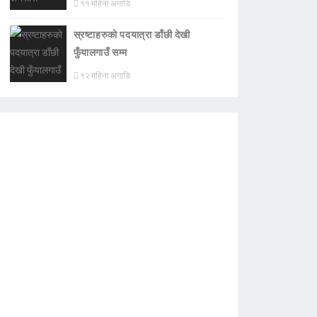
११ महिना अगाडि
स्रष्टाहरुको पदयात्रा डाँछी देखी
फुँयालगाउँ सम्म
१२ महिना अगाडि