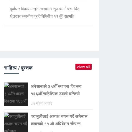
पूर्वाधार विकासमन्त्री लम्साल र सुरुङमार्ग प्रभावित
क्षेत्रका स्थानीय प्रतिनिधिबीच ११ बुँदे सहमति
साहित्य / पुस्तक
View All
अनेसासको ३५औँ स्थापना दिवसमा
१६६औँ साहित्यिक डबली घन्कियाे
७ महिना अगाडि
पराजुलीलाई अध्यक्ष चयन गर्दै अनेसास
कतारको ११ औ अधिबेशन सँम्पन्न