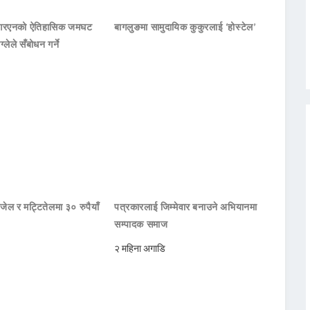
नआरएनको ऐतिहासिक जमघट
बागलुङमा सामुदायिक कुकुरलाई ‘होस्टेल’
ाग्लेले सँबोधन गर्ने
जेल र मट्टितेलमा ३० रुपैयाँ
पत्रकारलाई जिम्मेवार बनाउने अभियानमा
सम्पादक समाज
२ महिना अगाडि