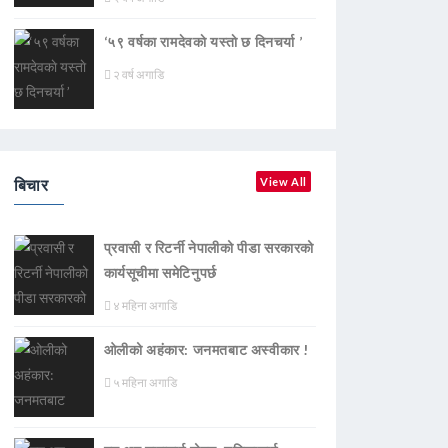
‘५९ वर्षका रामदेवकाे यस्ताे छ दिनचर्या ’
२ वर्ष अगाडि
बिचार
View All
प्रवासी र रिटर्नी नेपालीको पीडा सरकारको
कार्यसूचीमा समेटिनुपर्छ
४ महिना अगाडि
ओलीको अहंकार: जनमतबाट अस्वीकार !
५ महिना अगाडि