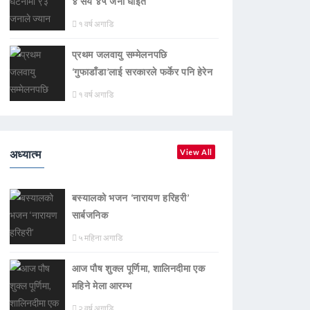
४ सय ४५ जना घाइते
१ वर्ष अगाडि
प्रथम जलवायु सम्मेलनपछि
‘गुफाडाँडा’लाई सरकारले फर्केर पनि हेरेन
१ वर्ष अगाडि
अध्यात्म
View All
बस्यालको भजन ‘नारायण हरिहरी’
सार्बजनिक
५ महिना अगाडि
आज पौष शुक्ल पूर्णिमा, शालिनदीमा एक
महिने मेला आरम्भ
२ वर्ष अगाडि