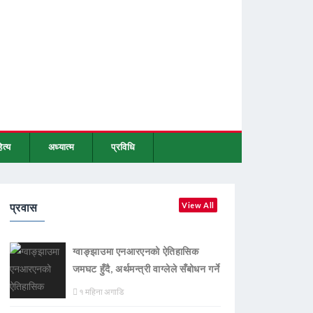
ित्य
अध्यात्म
प्रविधि
प्रवास
View All
ग्वाङ्झाउमा एनआरएनको ऐतिहासिक
जमघट हुँदै, अर्थमन्त्री वाग्लेले सँबोधन गर्ने
१ महिना अगाडि