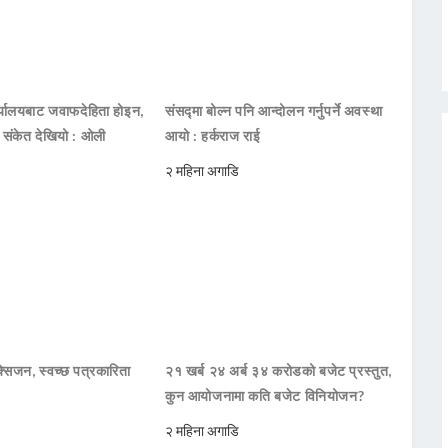
ार्यालयबाट जवाफदेहिता होइन,
संसद्मा बोल्न पनि आन्दोलन गर्नुपर्ने अवस्था
ो संकेत देखियो : ओली
आयो : हर्कराज राई
२ महिना अगाडि
सिजन, स्वच्छ पत्रकारिता
२१ खर्ब २४ अर्ब ३४ करोडको बजेट प्रस्तुत,
कुन आयोजनामा कति बजेट विनियोजन?
२ महिना अगाडि