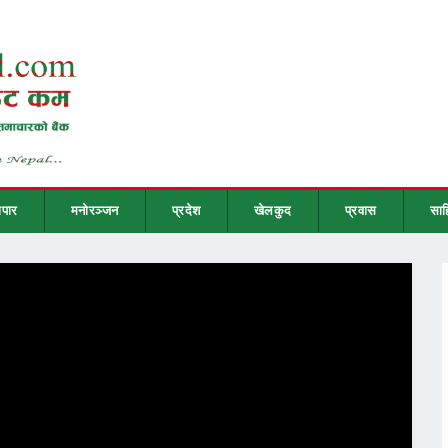
ापार
मनोरञ्जन
प्रदेश
खेलकुद
प्रवास
साह