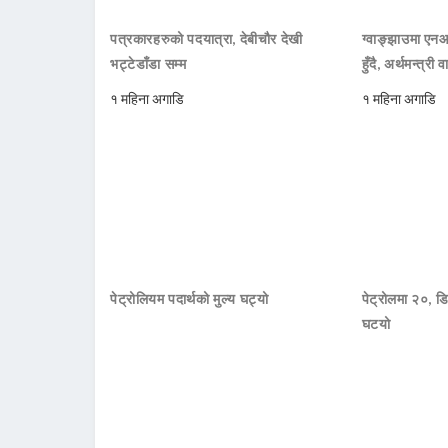
पत्रकारहरुको पदयात्रा, देबीचौर देखी
ग्वाङ्झाउमा ए
भट्टेडाँडा सम्म
हुँदै, अर्थमन्त्री व
१ महिना अगाडि
१ महिना अगाडि
पेट्रोलियम पदार्थको मुल्य घट्यो
पेट्रोलमा २०, डि
घटयो