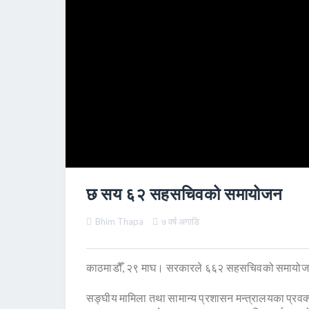
छ सय ६२ सहसचिवको समायोजन
Bhim Thapa
७ वर्ष अगाडि
काठमाडौँ, २९ माघ। सरकारले ६६२ सहसचिवको समायोज
सङ्घीय मामिला तथा सामान्य प्रशासन मन्त्रालयका प्रवक