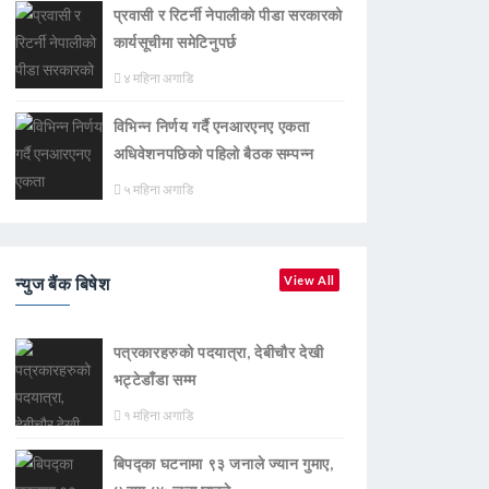
प्रवासी र रिटर्नी नेपालीको पीडा सरकारको
कार्यसूचीमा समेटिनुपर्छ
४ महिना अगाडि
विभिन्न निर्णय गर्दै एनआरएनए एकता
अधिवेशनपछिको पहिलो बैठक सम्पन्न
५ महिना अगाडि
न्युज बैंक बिषेश
View All
पत्रकारहरुको पदयात्रा, देबीचौर देखी
भट्टेडाँडा सम्म
१ महिना अगाडि
बिपद्का घटनामा ९३ जनाले ज्यान गुमाए,