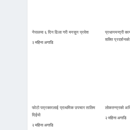
नेपालमा ६ दिन ढिला गरी मनसुन प्रवेश
प्रधानमन्त्री क
शक्ति प्रदर्शनक
२ महिना अगाडि
फोटो पत्रकारलाई प्राथमिक उपचार तालिम
लोकतन्त्रको अक्
दिईयो
२ महिना अगाडि
२ महिना अगाडि