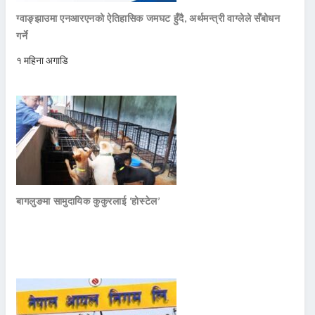
ग्वाङ्झाउमा एनआरएनको ऐतिहासिक जमघट हुँदै, अर्थमन्त्री वाग्लेले सँबोधन
गर्ने
१ महिना अगाडि
बागलुङमा सामुदायिक कुकुरलाई ‘होस्टेल’