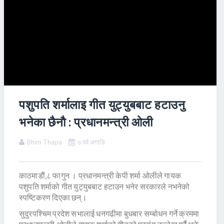
पशुपति शर्मालाइ गीत युट्युबबाट हटाउनु
भनेका छैनाै : प्रधानमन्त्री ओली
Bhim Thapa
७ वर्ष अगाडि
काठमाडाैं,८ फागुन । प्रधानमन्त्री केपी शर्मा ओलीले गायक
पशुपति शर्माको गीत युट्युबबाट हटाउन भनेर सरकारले नभनेको
स्पष्टिकरण दिएका छन्।
सुदुरपश्चिम प्रदेश सभालाई धनगढीमा बुधबार सम्बोधन गर्ने क्रममा