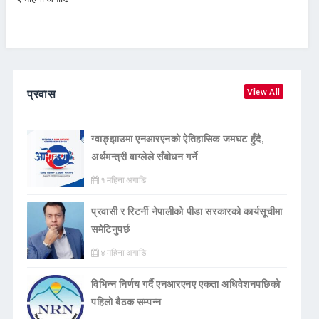
प्रवास
View All
ग्वाङ्झाउमा एनआरएनको ऐतिहासिक जमघट हुँदै,
अर्थमन्त्री वाग्लेले सँबोधन गर्ने
१ महिना अगाडि
प्रवासी र रिटर्नी नेपालीको पीडा सरकारको कार्यसूचीमा
समेटिनुपर्छ
४ महिना अगाडि
विभिन्न निर्णय गर्दै एनआरएनए एकता अधिवेशनपछिको
पहिलो बैठक सम्पन्न