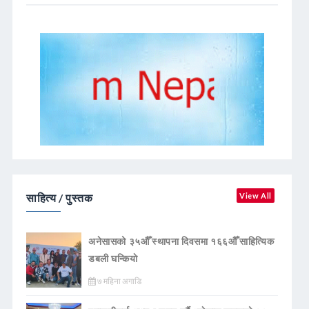
साहित्य / पुस्तक
View All
अनेसासको ३५औँ स्थापना दिवसमा १६६औँ साहित्यिक
डबली घन्कियाे
७ महिना अगाडि