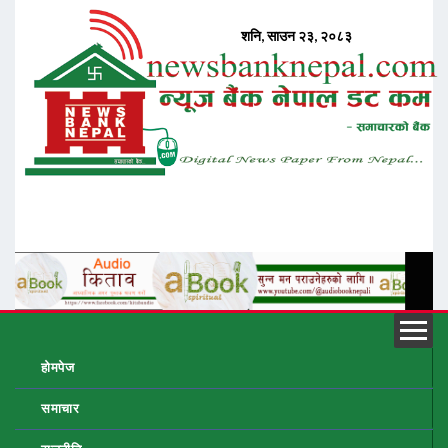
होमपेज
समाचार