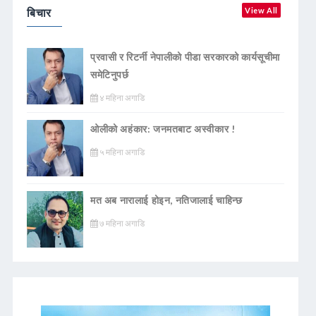
बिचार
View All
प्रवासी र रिटर्नी नेपालीको पीडा सरकारको कार्यसूचीमा
समेटिनुपर्छ
४ महिना अगाडि
ओलीको अहंकार: जनमतबाट अस्वीकार !
५ महिना अगाडि
मत अब नारालाई होइन, नतिजालाई चाहिन्छ
७ महिना अगाडि