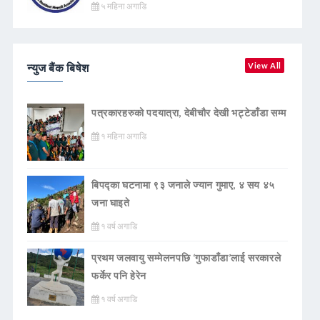
५ महिना अगाडि
न्युज बैंक बिषेश
View All
पत्रकारहरुको पदयात्रा, देबीचौर देखी भट्टेडाँडा सम्म
१ महिना अगाडि
बिपद्का घटनामा ९३ जनाले ज्यान गुमाए, ४ सय ४५
जना घाइते
१ वर्ष अगाडि
प्रथम जलवायु सम्मेलनपछि ‘गुफाडाँडा’लाई सरकारले
फर्केर पनि हेरेन
१ वर्ष अगाडि