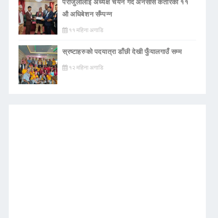
पराजुलीलाई अध्यक्ष चयन गर्दै अनेसास कतारको ११
औ अधिबेशन सँम्पन्न
११ महिना अगाडि
स्रष्टाहरुको पदयात्रा डाँछी देखी फुँयालगाउँ सम्म
१२ महिना अगाडि