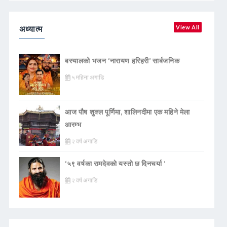
अध्यात्म
View All
बस्यालको भजन ‘नारायण हरिहरी’ सार्बजनिक
५ महिना अगाडि
आज पौष शुक्ल पूर्णिमा, शालिनदीमा एक महिने मेला
आरम्भ
२ वर्ष अगाडि
‘५९ वर्षका रामदेवकाे यस्ताे छ दिनचर्या ’
२ वर्ष अगाडि