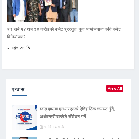
२१ खर्ब २४ अर्ब ३४ करोडको बजेट प्रस्तुत, कुन आयोजनामा कति बजेट
विनियोजन?
२ महिना अगाडि
प्रवास
View All
ग्वाङ्झाउमा एनआरएनको ऐतिहासिक जमघट हुँदै,
अर्थमन्त्री वाग्लेले सँबोधन गर्ने
१ महिना अगाडि