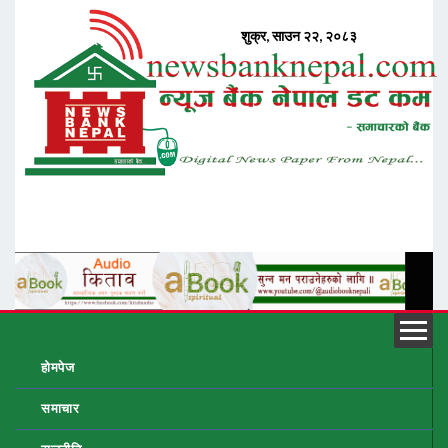
होमपेज
समाचार