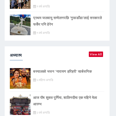
१ वर्ष अगाडि
प्रथम जलवायु सम्मेलनपछि ‘गुफाडाँडा’लाई सरकारले
फर्केर पनि हेरेन
१ वर्ष अगाडि
अध्यात्म
View All
बस्यालको भजन ‘नारायण हरिहरी’ सार्बजनिक
५ महिना अगाडि
आज पौष शुक्ल पूर्णिमा, शालिनदीमा एक महिने मेला
आरम्भ
२ वर्ष अगाडि