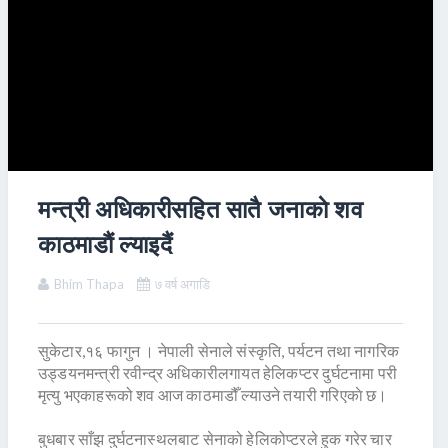
मन्त्री अधिकारीसहित सातै जनाकाे शव
काठमाडाैं ल्याइदैं
Bhim Thapa
७ वर्ष अगाडि
सुकेटार,१६ फागुन । नेपाली सेनाले संस्कृति, पर्यटन तथा नागरिक
उड्डयनमन्त्री रवीन्द्र अधिकारीलगायत हेलिकप्टर दुर्घटनामा परी
मृत्यु भएकाहरूको शव आज काठमाडौँ ल्याउने तयारी गरिएकाे छ।
बुधबार साँझ दुर्घटनास्थलबाट सेनाको हेलिकोप्टरले हुक गरेर चार