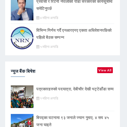
प्रवासी र रिटर्नी नेपालीको पीडा सरकारको कार्यसूचीमा
समेटिनुपर्छ
४ महिना अगाडि
विभिन्न निर्णय गर्दै एनआरएनए एकता अधिवेशनपछिको
पहिलो बैठक सम्पन्न
५ महिना अगाडि
न्युज बैंक बिषेश
View All
पत्रकारहरुको पदयात्रा, देबीचौर देखी भट्टेडाँडा सम्म
१ महिना अगाडि
बिपद्का घटनामा ९३ जनाले ज्यान गुमाए, ४ सय ४५
जना घाइते