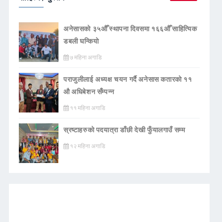
अनेसासको ३५औँ स्थापना दिवसमा १६६औँ साहित्यिक
डबली घन्कियाे
७ महिना अगाडि
पराजुलीलाई अध्यक्ष चयन गर्दै अनेसास कतारको ११
औ अधिबेशन सँम्पन्न
११ महिना अगाडि
स्रष्टाहरुको पदयात्रा डाँछी देखी फुँयालगाउँ सम्म
१२ महिना अगाडि