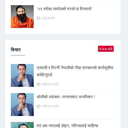
‘५९ वर्षका रामदेवकाे यस्ताे छ दिनचर्या ’
२ वर्ष अगाडि
बिचार
View All
प्रवासी र रिटर्नी नेपालीको पीडा सरकारको कार्यसूचीमा
समेटिनुपर्छ
४ महिना अगाडि
ओलीको अहंकार: जनमतबाट अस्वीकार !
५ महिना अगाडि
मत अब नारालाई होइन, नतिजालाई चाहिन्छ