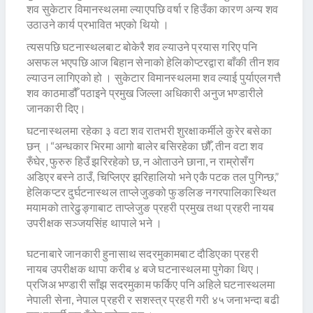
शव सुकेटार विमानस्थलमा ल्याएपछि वर्षा र हिउँका कारण अन्य शव
उठाउने कार्य प्रभावित भएको थियो ।
त्यसपछि घटनास्थलबाट बोकेरै शव ल्याउने प्रयास गरिए पनि
असफल भएपछि आज बिहान सेनाको हेलिकोप्टरद्वारा बाँकी तीन शव
ल्याउन लागिएको हो । सुकेटार विमानस्थलमा शव ल्याई पुर्याएलगत्तै
शव काठमाडौँ पठाइने प्रमुख जिल्ला अधिकारी अनुज भण्डारीले
जानकारी दिए।
घटनास्थलमा रहेका ३ वटा शव रातभरी शुरक्षाकर्मीले कुरेर बसेका
छन् ।“अन्धकार भिरमा आगो बालेर बसिरहेका छौँ, तीन वटा शव
रुँघेर, फुरुरु हिउँ झरिरहेको छ, न ओताउने छाना, न राम्रोसँग
अडिएर बस्ने ठाउँ, चिप्लिएर झरिहालियो भने एकै पटक तल पुगिन्छ,”
हेलिकप्टर दुर्घटनास्थल ताप्लेजुङको फुङलिङ नगरपालिकास्थित
मयामको तारेढुङ्गाबाट ताप्लेजुङ प्रहरी प्रमुख तथा प्रहरी नायब
उपरीक्षक सञ्जयसिंह थापाले भने ।
घटनाबारे जानकारी हुनासाथ सदरमुकामबाट दौडिएका प्रहरी
नायब उपरीक्षक थापा करीब ४ बजे घटनास्थलमा पुगेका थिए।
प्रजिअ भण्डारी साँझ सदरमुकाम फर्किए पनि अहिले घटनास्थलमा
नेपाली सेना, नेपाल प्रहरी र सशस्त्र प्रहरी गरी ४५ जनाभन्दा बढी