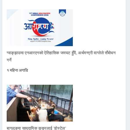
ग्वाङ्झाउमा एनआरएनको ऐतिहासिक जमघट हुँदै, अर्थमन्त्री वाग्लेले सँबोधन
गर्ने
१ महिना अगाडि
बागलुङमा सामुदायिक कुकुरलाई ‘होस्टेल’