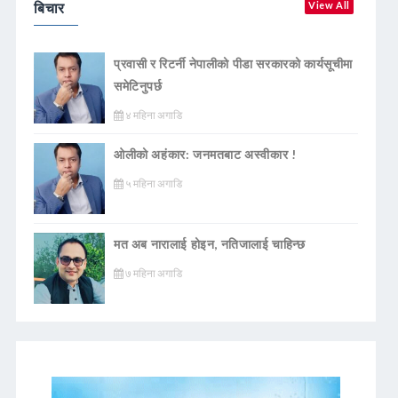
बिचार
View All
प्रवासी र रिटर्नी नेपालीको पीडा सरकारको कार्यसूचीमा
समेटिनुपर्छ
४ महिना अगाडि
ओलीको अहंकार: जनमतबाट अस्वीकार !
५ महिना अगाडि
मत अब नारालाई होइन, नतिजालाई चाहिन्छ
७ महिना अगाडि