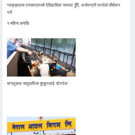
ग्वाङ्झाउमा एनआरएनको ऐतिहासिक जमघट हुँदै, अर्थमन्त्री वाग्लेले सँबोधन
गर्ने
१ महिना अगाडि
बागलुङमा सामुदायिक कुकुरलाई ‘होस्टेल’