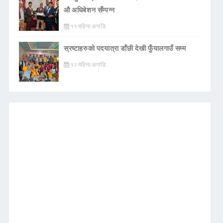
औ अधिबेशन सँम्पन्न
११ महिना अगाडि
स्रष्टाहरुको पदयात्रा डाँछी देखी फुँयालगाउँ सम्म
१२ महिना अगाडि