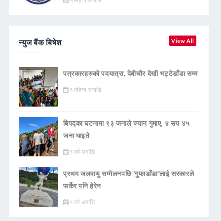
न्युज बैंक बिषेश
View All
पत्रकारहरुको पदयात्रा, देबीचौर देखी भट्टेडाँडा सम्म
१ महिना अगाडि
बिपद्का घटनामा ९३ जनाले ज्यान गुमाए, ४ सय ४५
जना घाइते
१ वर्ष अगाडि
प्रथम जलवायु सम्मेलनपछि ‘गुफाडाँडा’लाई सरकारले
फर्केर पनि हेरेन
१ वर्ष अगाडि