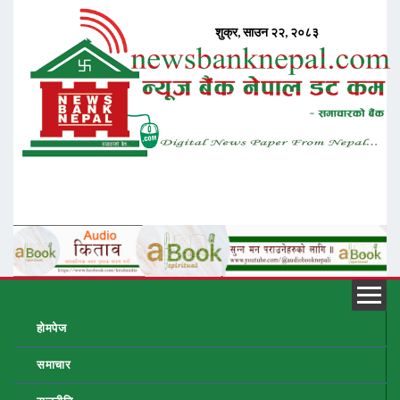
होमपेज
समाचार