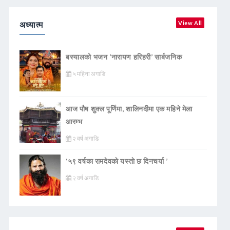
अध्यात्म
View All
बस्यालको भजन ‘नारायण हरिहरी’ सार्बजनिक
५ महिना अगाडि
आज पौष शुक्ल पूर्णिमा, शालिनदीमा एक महिने मेला
आरम्भ
२ वर्ष अगाडि
‘५९ वर्षका रामदेवकाे यस्ताे छ दिनचर्या ’
२ वर्ष अगाडि