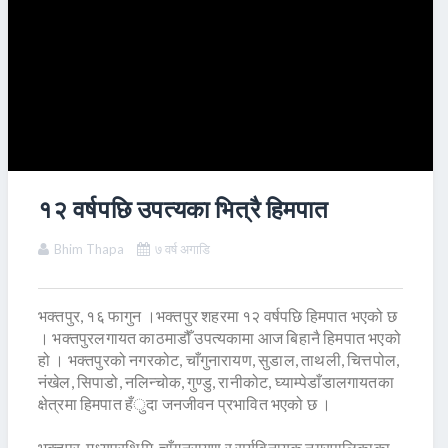
१२ वर्षपछि उपत्यका भित्रै हिमपात
Bhim Thapa
७ वर्ष अगाडि
भक्तपुर, १६ फागुन ।भक्तपुर शहरमा १२ वर्षपछि हिमपात भएको छ
। भक्तपुरलगायत काठमाडौँ उपत्यकामा आज बिहानै हिमपात भएको
हो । भक्तपुरको नगरकोट, चाँगुनारायण, सुडाल, ताथली, चित्तपोल,
नंखेल, सिपाडो, नलिन्चोक, गुण्डु, रानीकोट, घ्याम्पेडाँडालगायतका
क्षेत्रमा हिमपात हँुदा जनजीवन प्रभावित भएको छ ।
भक्तपुर, मध्यपुरथिमि, चाँगुनरायण र सूर्यविनायक नगरपालिकाका