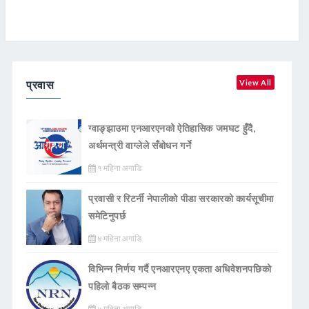
प्रवास
View All
ग्वाङ्झाउमा एनआरएनको ऐतिहासिक जमघट हुँदै,
अर्थमन्त्री वाग्लेले सँबोधन गर्ने
१ महिना अगाडि
प्रवासी र रिटर्नी नेपालीको पीडा सरकारको कार्यसूचीमा
समेटिनुपर्छ
४ महिना अगाडि
विभिन्न निर्णय गर्दै एनआरएनए एकता अधिवेशनपछिको
पहिलो बैठक सम्पन्न
५ महिना अगाडि