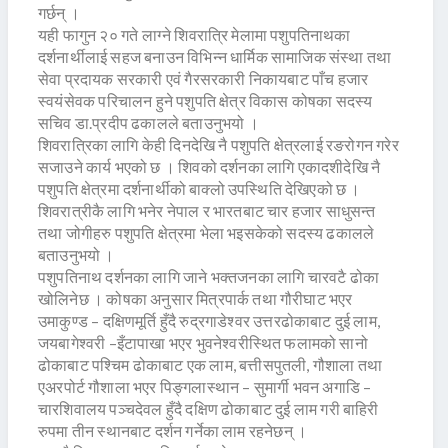
गर्छन् ।
यही फागुन २० गते लाग्ने शिवरात्रि मेलामा पशुपतिनाथका
दर्शनार्थीलाई सहज बनाउन विभिन्न धार्मिक सामाजिक संस्था तथा
सेवा प्रदायक सरकारी एवं गैरसरकारी निकायबाट पाँच हजार
स्वयंसेवक परिचालन हुने पशुपति क्षेत्र विकास कोषका सदस्य
सचिव डा.प्रदीप ढकालले बताउनुभयो ।
शिवरात्रिका लागि केही दिनदेखि नै पशुपति क्षेत्रलाई रङरोगन गरेर
सजाउने कार्य भएको छ । शिवको दर्शनका लागि एकादशीदेखि नै
पशुपति क्षेत्रमा दर्शनार्थीको बाक्लो उपस्थिति देखिएको छ ।
शिवरात्रीकै लागि भनेर नेपाल र भारतबाट चार हजार साधुसन्त
तथा जोगीहरु पशुपति क्षेत्रमा भेला भइसकेको सदस्य ढकालले
बताउनुभयो ।
पशुपतिनाथ दर्शनका लागि जाने भक्तजनका लागि चारवटै ढोका
खोलिनेछ । कोषका अनुसार मित्रपार्क तथा गौरीघाट भएर
उमाकुण्ड – दक्षिणमूर्ति हुँदै रुद्रगाडेश्वर उत्तरढोकाबाट दुई लाम,
जयबागेश्वरी –इँटापाखा भएर भुवनेश्वरीस्थित फलामको सानो
ढोकाबाट पश्चिम ढोकाबाट एक लाम, बत्तीसपुतली, गौशाला तथा
एअरपोर्ट गौशाला भएर पिङ्गलास्थान – सुमार्गी भवन अगाडि –
चारशिवालय पञ्चदेवल हुँदै दक्षिण ढोकाबाट दुई लाम गरी बाहिरी
रुपमा तीन स्थानबाट दर्शन गर्नेका लाम रहनेछन् ।