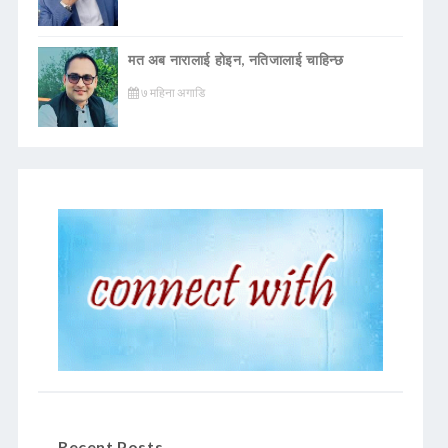
मत अब नारालाई होइन, नतिजालाई चाहिन्छ
७ महिना अगाडि
Recent Posts