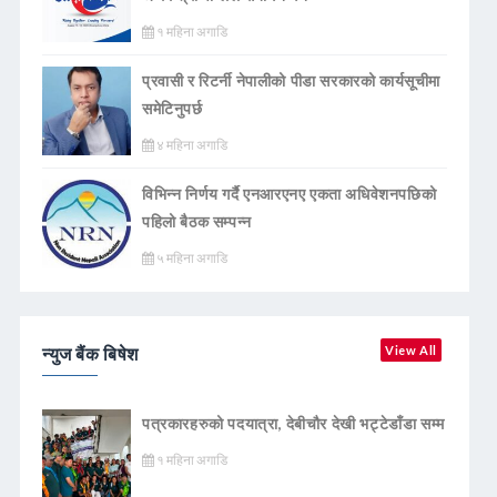
१ महिना अगाडि
प्रवासी र रिटर्नी नेपालीको पीडा सरकारको कार्यसूचीमा
समेटिनुपर्छ
४ महिना अगाडि
विभिन्न निर्णय गर्दै एनआरएनए एकता अधिवेशनपछिको
पहिलो बैठक सम्पन्न
५ महिना अगाडि
न्युज बैंक बिषेश
View All
पत्रकारहरुको पदयात्रा, देबीचौर देखी भट्टेडाँडा सम्म
१ महिना अगाडि