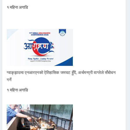
१ महिना अगाडि
ग्वाङ्झाउमा एनआरएनको ऐतिहासिक जमघट हुँदै, अर्थमन्त्री वाग्लेले सँबोधन
गर्ने
१ महिना अगाडि