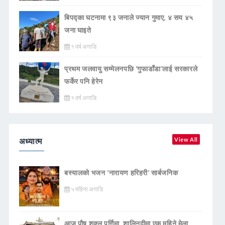
बिपद्का घटनामा ९३ जनाले ज्यान गुमाए, ४ सय ४५
जना घाइते
१ वर्ष अगाडि
प्रथम जलवायु सम्मेलनपछि ‘गुफाडाँडा’लाई सरकारले
फर्केर पनि हेरेन
१ वर्ष अगाडि
अध्यात्म
View All
बस्यालको भजन ‘नारायण हरिहरी’ सार्बजनिक
५ महिना अगाडि
आज पौष शुक्ल पूर्णिमा, शालिनदीमा एक महिने मेला