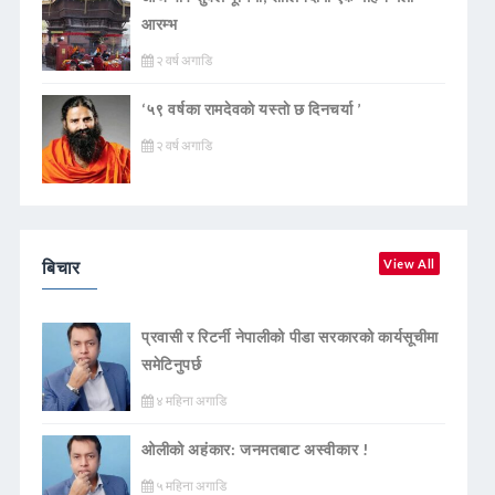
आरम्भ
२ वर्ष अगाडि
‘५९ वर्षका रामदेवकाे यस्ताे छ दिनचर्या ’
२ वर्ष अगाडि
बिचार
View All
प्रवासी र रिटर्नी नेपालीको पीडा सरकारको कार्यसूचीमा
समेटिनुपर्छ
४ महिना अगाडि
ओलीको अहंकार: जनमतबाट अस्वीकार !
५ महिना अगाडि