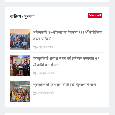
साहित्य / पुस्तक
View All
अनेसासको ३५औँ स्थापना दिवसमा १६६औँ साहित्यिक
डबली घन्कियाे
७ महिना अगाडि
पराजुलीलाई अध्यक्ष चयन गर्दै अनेसास कतारको ११
औ अधिबेशन सँम्पन्न
११ महिना अगाडि
स्रष्टाहरुको पदयात्रा डाँछी देखी फुँयालगाउँ सम्म
१२ महिना अगाडि