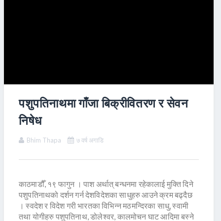
पशुपतिनाथमा गाँजा बिक्रीवितरण र सेवन
निषेध
Bhim Thapa
७ वर्ष अगाडि
काठमाडौँ, १९ फागुन । पाश अर्थात् बन्धनमा रहेकालाई मुक्ति दिने
पशुपतिनाथको दर्शन गर्न देशविदेशका साधुहरु आउने क्रम बढ्दैछ
। स्वदेश र विदेश गरी भारतका विभिन्न मठमन्दिरका साधु, स्वामी
तथा योगीहरु पशुपतिनाथ, डोलेश्वर, कालमोचन घाट आदिमा बस्ने