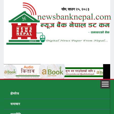
होमपेज
समाचार