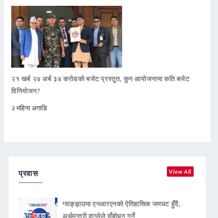
२१ खर्ब २४ अर्ब ३४ करोडको बजेट प्रस्तुत, कुन आयोजनामा कति बजेट
विनियोजन?
२ महिना अगाडि
प्रवास
View All
ग्वाङ्झाउमा एनआरएनको ऐतिहासिक जमघट हुँदै,
अर्थमन्त्री वाग्लेले सँबोधन गर्ने