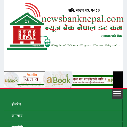
होमपेज
समाचार