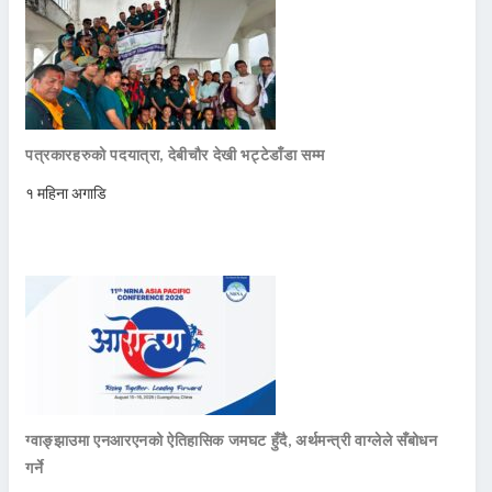
पत्रकारहरुको पदयात्रा, देबीचौर देखी भट्टेडाँडा सम्म
१ महिना अगाडि
ग्वाङ्झाउमा एनआरएनको ऐतिहासिक जमघट हुँदै, अर्थमन्त्री वाग्लेले सँबोधन
गर्ने