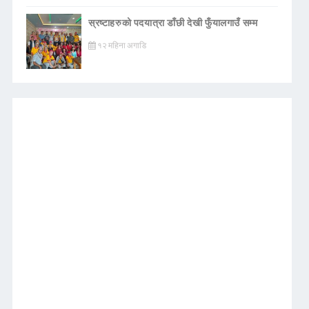
स्रष्टाहरुको पदयात्रा डाँछी देखी फुँयालगाउँ सम्म
१२ महिना अगाडि