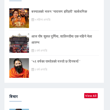
बस्यालको भजन ‘नारायण हरिहरी’ सार्बजनिक
५ महिना अगाडि
आज पौष शुक्ल पूर्णिमा, शालिनदीमा एक महिने मेला
आरम्भ
२ वर्ष अगाडि
‘५९ वर्षका रामदेवकाे यस्ताे छ दिनचर्या ’
२ वर्ष अगाडि
बिचार
View All