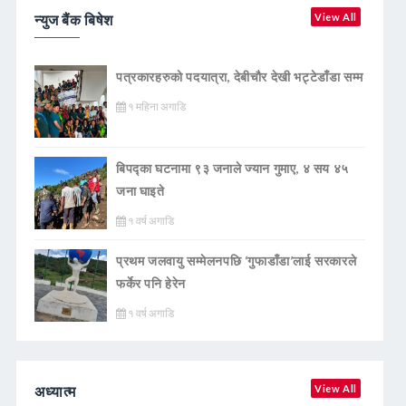
न्युज बैंक बिषेश
View All
पत्रकारहरुको पदयात्रा, देबीचौर देखी भट्टेडाँडा सम्म
१ महिना अगाडि
बिपद्का घटनामा ९३ जनाले ज्यान गुमाए, ४ सय ४५
जना घाइते
१ वर्ष अगाडि
प्रथम जलवायु सम्मेलनपछि ‘गुफाडाँडा’लाई सरकारले
फर्केर पनि हेरेन
१ वर्ष अगाडि
अध्यात्म
View All