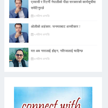
प्रवासी र रिटर्नी नेपालीको पीडा सरकारको कार्यसूचीमा
समेटिनुपर्छ
४ महिना अगाडि
ओलीको अहंकार: जनमतबाट अस्वीकार !
५ महिना अगाडि
मत अब नारालाई होइन, नतिजालाई चाहिन्छ
७ महिना अगाडि