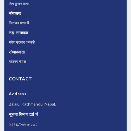
भिम कुमार थापा
संचालक
निराजन भण्डारी
सह-सम्पादक
गणेश प्रसाद वन्जाडे
संम्वाददाता
महेश्वर नेपाल
CONTACT
Address
Balaju, Kathmandu, Nepal.
सूचना बिभाग दर्ता नं
२६९६/२०७७-०७८