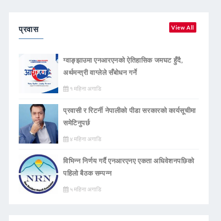
प्रवास
View All
ग्वाङ्झाउमा एनआरएनको ऐतिहासिक जमघट हुँदै,
अर्थमन्त्री वाग्लेले सँबोधन गर्ने
१ महिना अगाडि
प्रवासी र रिटर्नी नेपालीको पीडा सरकारको कार्यसूचीमा
समेटिनुपर्छ
४ महिना अगाडि
विभिन्न निर्णय गर्दै एनआरएनए एकता अधिवेशनपछिको
पहिलो बैठक सम्पन्न
५ महिना अगाडि