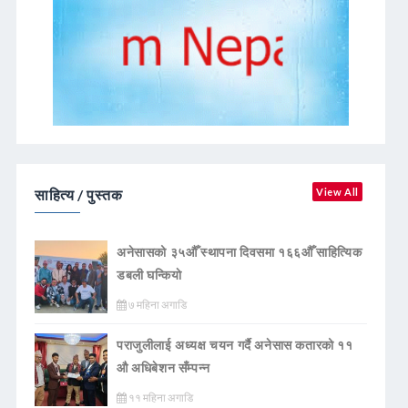
साहित्य / पुस्तक
View All
अनेसासको ३५औँ स्थापना दिवसमा १६६औँ साहित्यिक
डबली घन्कियाे
७ महिना अगाडि
पराजुलीलाई अध्यक्ष चयन गर्दै अनेसास कतारको ११
औ अधिबेशन सँम्पन्न
११ महिना अगाडि