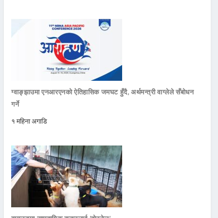
ग्वाङ्झाउमा एनआरएनको ऐतिहासिक जमघट हुँदै, अर्थमन्त्री वाग्लेले सँबोधन
गर्ने
१ महिना अगाडि