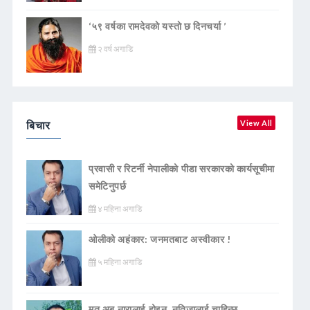
‘५९ वर्षका रामदेवकाे यस्ताे छ दिनचर्या ’
२ वर्ष अगाडि
बिचार
View All
प्रवासी र रिटर्नी नेपालीको पीडा सरकारको कार्यसूचीमा
समेटिनुपर्छ
४ महिना अगाडि
ओलीको अहंकार: जनमतबाट अस्वीकार !
५ महिना अगाडि
मत अब नारालाई होइन, नतिजालाई चाहिन्छ