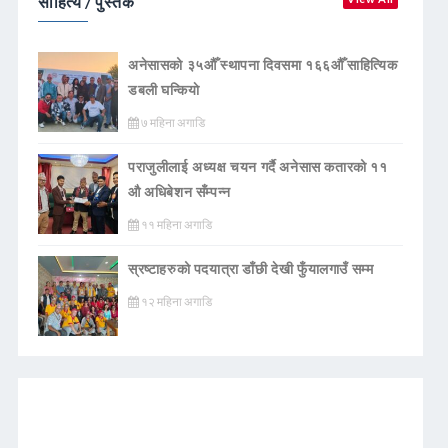
साहित्य / पुस्तक
अनेसासको ३५औँ स्थापना दिवसमा १६६औँ साहित्यिक
डबली घन्कियाे
७ महिना अगाडि
पराजुलीलाई अध्यक्ष चयन गर्दै अनेसास कतारको ११
औ अधिबेशन सँम्पन्न
११ महिना अगाडि
स्रष्टाहरुको पदयात्रा डाँछी देखी फुँयालगाउँ सम्म
१२ महिना अगाडि