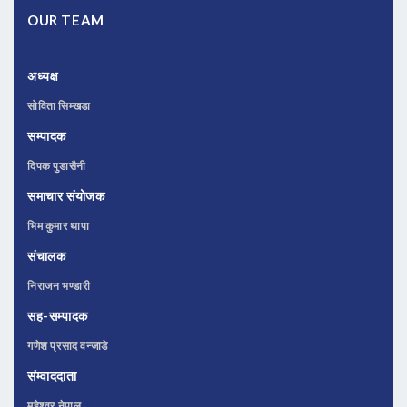
OUR TEAM
अध्यक्ष
सोविता सिम्खडा
सम्पादक
दिपक पुडासैनी
समाचार संयोजक
भिम कुमार थापा
संचालक
निराजन भण्डारी
सह-सम्पादक
गणेश प्रसाद वन्जाडे
संम्वाददाता
महेश्वर नेपाल