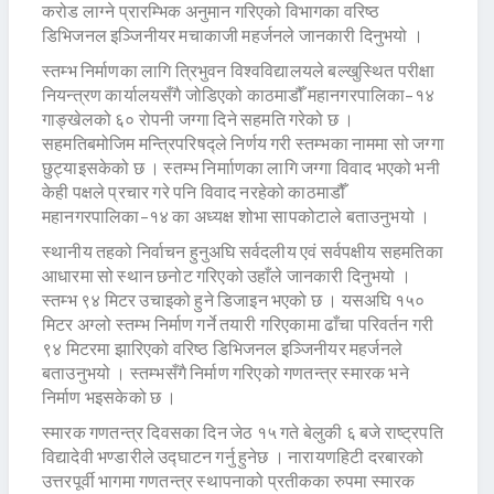
करोड लाग्ने प्रारम्भिक अनुमान गरिएको विभागका वरिष्ठ
डिभिजनल इञ्जिनीयर मचाकाजी महर्जनले जानकारी दिनुभयो ।
स्तम्भ निर्माणका लागि त्रिभुवन विश्वविद्यालयले बल्खुस्थित परीक्षा
नियन्त्रण कार्यालयसँगै जोडिएको काठमाडौँ महानगरपालिका–१४
गाङ्खेलको ६० रोपनी जग्गा दिने सहमति गरेको छ ।
सहमतिबमोजिम मन्त्रिपरिषद्ले निर्णय गरी स्तम्भका नाममा सो जग्गा
छुट्याइसकेको छ । स्तम्भ निर्मााणका लागि जग्गा विवाद भएको भनी
केही पक्षले प्रचार गरे पनि विवाद नरहेको काठमाडौँ
महानगरपालिका–१४ का अध्यक्ष शोभा सापकोटाले बताउनुभयो ।
स्थानीय तहको निर्वाचन हुनुअघि सर्वदलीय एवं सर्वपक्षीय सहमतिका
आधारमा सो स्थान छनोट गरिएको उहाँले जानकारी दिनुभयो ।
स्तम्भ ९४ मिटर उचाइको हुने डिजाइन भएको छ । यसअघि १५०
मिटर अग्लो स्तम्भ निर्माण गर्ने तयारी गरिएकामा ढाँचा परिवर्तन गरी
९४ मिटरमा झारिएको वरिष्ठ डिभिजनल इञ्जिनीयर महर्जनले
बताउनुभयो । स्तम्भसँगै निर्माण गरिएको गणतन्त्र स्मारक भने
निर्माण भइसकेको छ ।
स्मारक गणतन्त्र दिवसका दिन जेठ १५ गते बेलुकी ६ बजे राष्ट्रपति
विद्यादेवी भण्डारीले उद्घाटन गर्नु हुनेछ । नारायणहिटी दरबारको
उत्तरपूर्वी भागमा गणतन्त्र स्थापनाको प्रतीकका रुपमा स्मारक