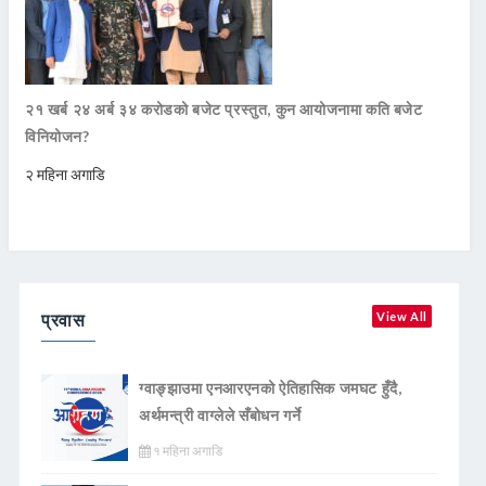
२१ खर्ब २४ अर्ब ३४ करोडको बजेट प्रस्तुत, कुन आयोजनामा कति बजेट
विनियोजन?
२ महिना अगाडि
प्रवास
View All
ग्वाङ्झाउमा एनआरएनको ऐतिहासिक जमघट हुँदै,
अर्थमन्त्री वाग्लेले सँबोधन गर्ने
१ महिना अगाडि