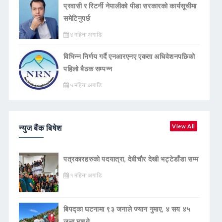
प्रवासी र रिटर्नी नेपालीको पीडा सरकारको कार्यसूचीमा
समेटिनुपर्छ
४ महिना अगाडि
विभिन्न निर्णय गर्दै एनआरएनए एकता अधिवेशनपछिको
पहिलो बैठक सम्पन्न
५ महिना अगाडि
न्युज बैंक बिषेश
View All
पत्रकारहरुको पदयात्रा, देबीचौर देखी भट्टेडाँडा सम्म
१ महिना अगाडि
बिपद्का घटनामा ९३ जनाले ज्यान गुमाए, ४ सय ४५
जना घाइते