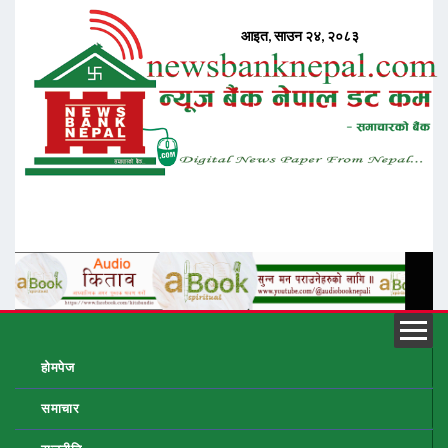
होमपेज
समाचार