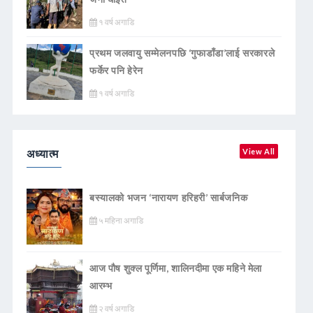
१ वर्ष अगाडि
प्रथम जलवायु सम्मेलनपछि ‘गुफाडाँडा’लाई सरकारले
फर्केर पनि हेरेन
१ वर्ष अगाडि
अध्यात्म
View All
बस्यालको भजन ‘नारायण हरिहरी’ सार्बजनिक
५ महिना अगाडि
आज पौष शुक्ल पूर्णिमा, शालिनदीमा एक महिने मेला
आरम्भ
२ वर्ष अगाडि