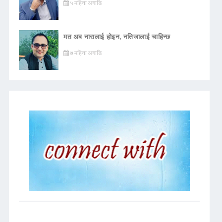
५ महिना अगाडि
मत अब नारालाई होइन, नतिजालाई चाहिन्छ
७ महिना अगाडि