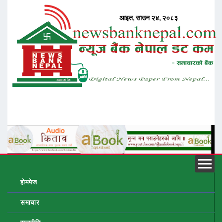
होमपेज
समाचार