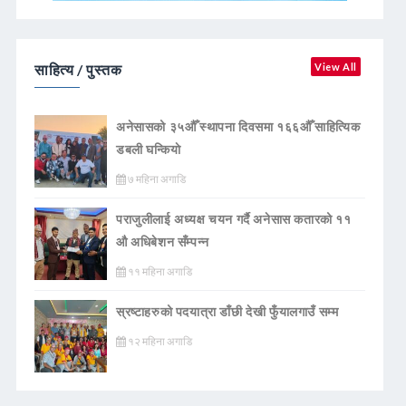
साहित्य / पुस्तक
View All
अनेसासको ३५औँ स्थापना दिवसमा १६६औँ साहित्यिक
डबली घन्कियाे
७ महिना अगाडि
पराजुलीलाई अध्यक्ष चयन गर्दै अनेसास कतारको ११
औ अधिबेशन सँम्पन्न
११ महिना अगाडि
स्रष्टाहरुको पदयात्रा डाँछी देखी फुँयालगाउँ सम्म
१२ महिना अगाडि