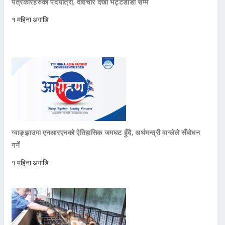
पत्रकारहरुको पदयात्रा, देबीचौर देखी भट्टेडाँडा सम्म
१ महिना अगाडि
ग्वाङ्झाउमा एनआरएनको ऐतिहासिक जमघट हुँदै, अर्थमन्त्री वाग्लेले सँबोधन
गर्ने
१ महिना अगाडि