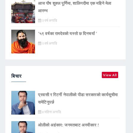
आज पौष शुक्ल पूर्णिमा, शालिनदीमा एक महिने मेला
आरम्भ
२ वर्ष अगाडि
‘५९ वर्षका रामदेवकाे यस्ताे छ दिनचर्या ’
२ वर्ष अगाडि
बिचार
View All
प्रवासी र रिटर्नी नेपालीको पीडा सरकारको कार्यसूचीमा
समेटिनुपर्छ
४ महिना अगाडि
ओलीको अहंकार: जनमतबाट अस्वीकार !