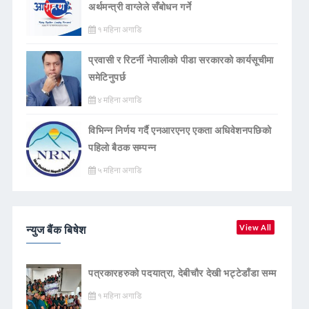
अर्थमन्त्री वाग्लेले सँबोधन गर्ने
१ महिना अगाडि
प्रवासी र रिटर्नी नेपालीको पीडा सरकारको कार्यसूचीमा
समेटिनुपर्छ
४ महिना अगाडि
विभिन्न निर्णय गर्दै एनआरएनए एकता अधिवेशनपछिको
पहिलो बैठक सम्पन्न
५ महिना अगाडि
न्युज बैंक बिषेश
View All
पत्रकारहरुको पदयात्रा, देबीचौर देखी भट्टेडाँडा सम्म
१ महिना अगाडि