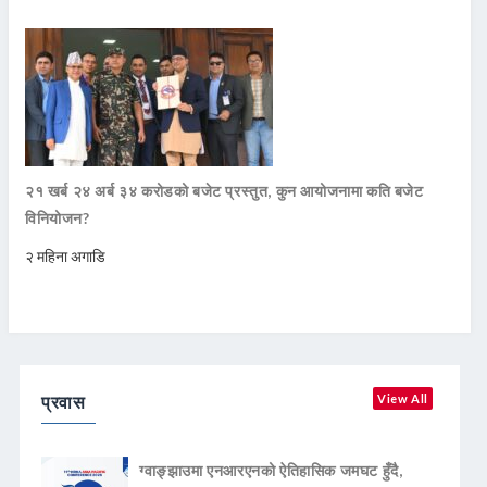
२१ खर्ब २४ अर्ब ३४ करोडको बजेट प्रस्तुत, कुन आयोजनामा कति बजेट
विनियोजन?
२ महिना अगाडि
प्रवास
View All
ग्वाङ्झाउमा एनआरएनको ऐतिहासिक जमघट हुँदै,