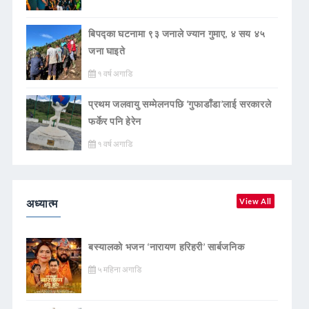
बिपद्का घटनामा ९३ जनाले ज्यान गुमाए, ४ सय ४५
जना घाइते
१ वर्ष अगाडि
प्रथम जलवायु सम्मेलनपछि ‘गुफाडाँडा’लाई सरकारले
फर्केर पनि हेरेन
१ वर्ष अगाडि
अध्यात्म
View All
बस्यालको भजन ‘नारायण हरिहरी’ सार्बजनिक
५ महिना अगाडि