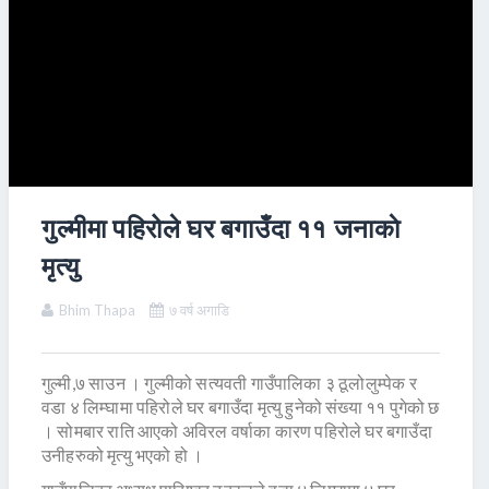
गुल्मीमा पहिरोले घर बगाउँदा ११ जनाकाे
मृत्यु
Bhim Thapa
७ वर्ष अगाडि
गुल्मी,७ साउन । गुल्मीको सत्यवती गाउँपालिका ३ ठूलोलुम्पेक र
वडा ४ लिम्घामा पहिरोले घर बगाउँदा मृत्यु हुनेको संख्या ११ पुगेको छ
। सोमबार राति आएको अविरल वर्षाका कारण पहिरोले घर बगाउँदा
उनीहरुको मृत्यु भएको हो ।