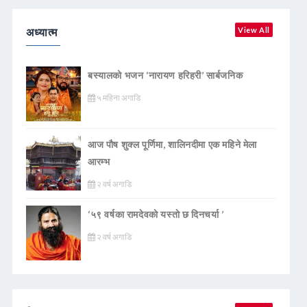
अध्यात्म
View All
बस्यालको भजन ‘नारायण हरिहरी’ सार्बजनिक
५ महिना अगाडि
आज पौष शुक्ल पूर्णिमा, शालिनदीमा एक महिने मेला
आरम्भ
२ वर्ष अगाडि
‘५९ वर्षका रामदेवकाे यस्ताे छ दिनचर्या ’
२ वर्ष अगाडि