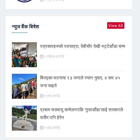
न्युज बैंक बिषेश
View All
पत्रकारहरुको पदयात्रा, देबीचौर देखी भट्टेडाँडा सम्म
१ महिना अगाडि
बिपद्का घटनामा ९३ जनाले ज्यान गुमाए, ४ सय ४५
जना घाइते
१ वर्ष अगाडि
प्रथम जलवायु सम्मेलनपछि ‘गुफाडाँडा’लाई सरकारले
फर्केर पनि हेरेन
१ वर्ष अगाडि