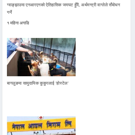
ग्वाङ्झाउमा एनआरएनको ऐतिहासिक जमघट हुँदै, अर्थमन्त्री वाग्लेले सँबोधन
गर्ने
१ महिना अगाडि
बागलुङमा सामुदायिक कुकुरलाई ‘होस्टेल’