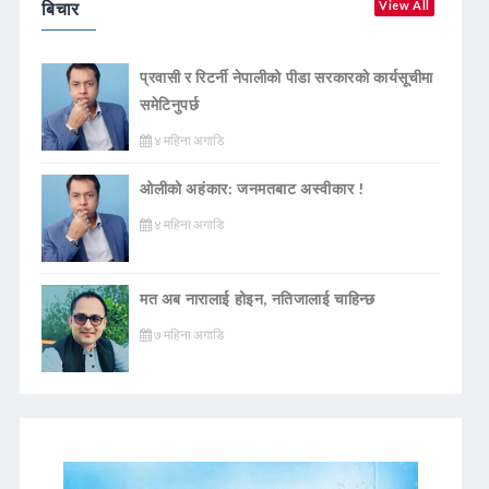
बिचार
View All
प्रवासी र रिटर्नी नेपालीको पीडा सरकारको कार्यसूचीमा
समेटिनुपर्छ
४ महिना अगाडि
ओलीको अहंकार: जनमतबाट अस्वीकार !
४ महिना अगाडि
मत अब नारालाई होइन, नतिजालाई चाहिन्छ
७ महिना अगाडि