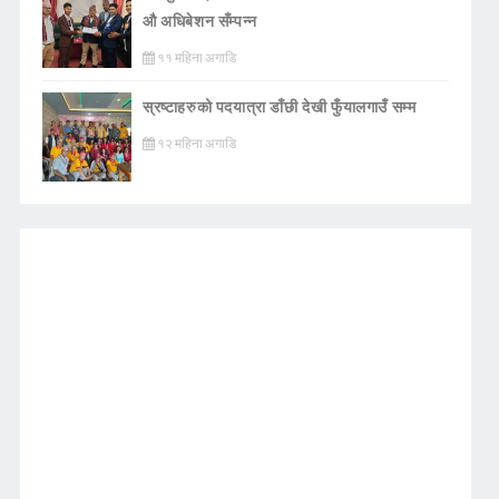
औ अधिबेशन सँम्पन्न
११ महिना अगाडि
स्रष्टाहरुको पदयात्रा डाँछी देखी फुँयालगाउँ सम्म
१२ महिना अगाडि