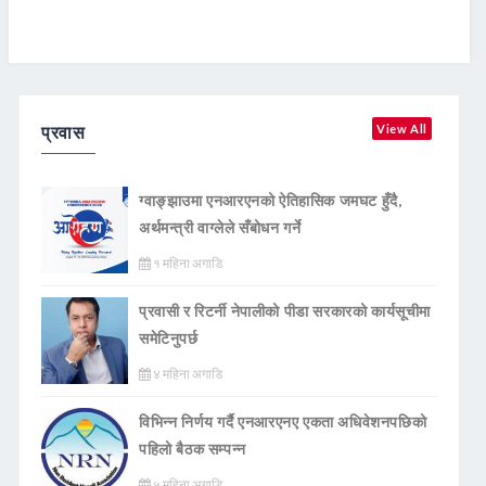
प्रवास
View All
ग्वाङ्झाउमा एनआरएनको ऐतिहासिक जमघट हुँदै,
अर्थमन्त्री वाग्लेले सँबोधन गर्ने
१ महिना अगाडि
प्रवासी र रिटर्नी नेपालीको पीडा सरकारको कार्यसूचीमा
समेटिनुपर्छ
४ महिना अगाडि
विभिन्न निर्णय गर्दै एनआरएनए एकता अधिवेशनपछिको
पहिलो बैठक सम्पन्न
५ महिना अगाडि