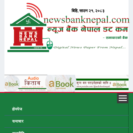
होमपेज
समाचार