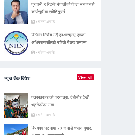
प्रवासी र रिटर्नी नेपालीको पीडा सरकारको
कार्यसूचीमा समेटिनुपर्छ
४ महिना अगाडि
विभिन्न निर्णय गर्दै एनआरएनए एकता
अधिवेशनपछिको पहिलो बैठक सम्पन्न
५ महिना अगाडि
न्युज बैंक बिषेश
View All
पत्रकारहरुको पदयात्रा, देबीचौर देखी
भट्टेडाँडा सम्म
१ महिना अगाडि
बिपद्का घटनामा ९३ जनाले ज्यान गुमाए,