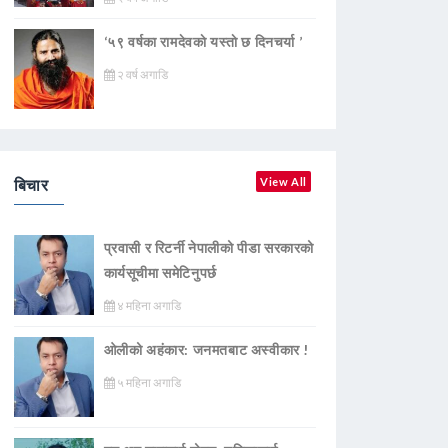
‘५९ वर्षका रामदेवकाे यस्ताे छ दिनचर्या ’
२ वर्ष अगाडि
बिचार
View All
प्रवासी र रिटर्नी नेपालीको पीडा सरकारको
कार्यसूचीमा समेटिनुपर्छ
४ महिना अगाडि
ओलीको अहंकार: जनमतबाट अस्वीकार !
५ महिना अगाडि