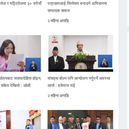
जेल र मट्टितेलमा ३० रुपैयाँ
पत्रकारलाई जिम्मेवार बनाउने अभियानमा
सम्पादक समाज
२ महिना अगाडि
ार्यालयबाट जवाफदेहिता होइन,
संसद्मा बोल्न पनि आन्दोलन गर्नुपर्ने अवस्था
ो संकेत देखियो : ओली
आयो : हर्कराज राई
२ महिना अगाडि