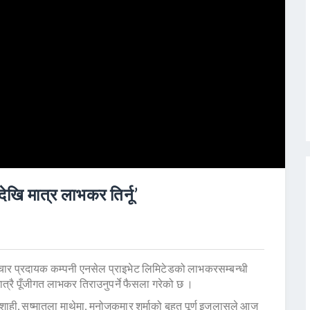
देखि मात्र लाभकर तिर्नू’
सञ्चार प्रदायक कम्पनी एनसेल प्राइभेट लिमिटेडको लाभकरसम्बन्धी
मात्रै पूँजीगत लाभकर तिराउनुपर्ने फैसला गरेको छ ।
र शाही, सुष्मातला माथेमा, मनोजकुमार शर्माको बृहत् पूर्ण इजलासले आज