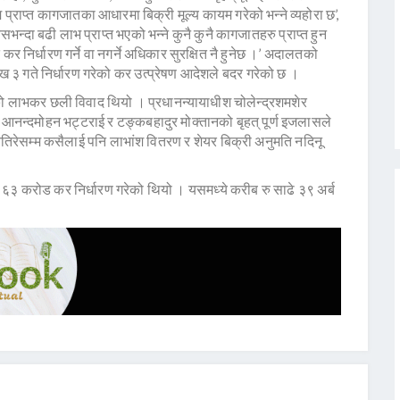
राप्त कागजातका आधारमा बिक्री मूल्य कायम गरेको भन्ने व्यहोरा छ’,
्दा बढी लाभ प्राप्त भएको भन्ने कुनै कुनै कागजातहरु प्राप्त हुन
निर्धारण गर्ने वा नगर्ने अधिकार सुरक्षित नै हुनेछ ।’ अदालतको
३ गते निर्धारण गरेको कर उत्प्रेषण आदेशले बदर गरेको छ ।
को लाभकर छली विवाद थियो । प्रधानन्यायाधीश चोलेन्द्रशमशेर
ठ, आनन्दमोहन भट्टराई र टङ्कबहादुर मोक्तानको बृहत् पूर्ण इजलासले
 नतिरेसम्म कसैलाई पनि लाभांश वितरण र शेयर बिक्री अनुमति नदिनू
६३ करोड कर निर्धारण गरेको थियो । यसमध्ये करीब रु साढे ३९ अर्ब