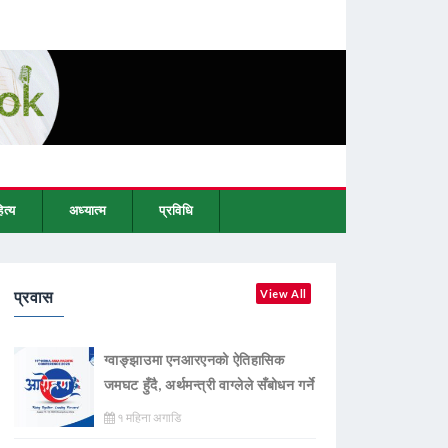
ित्य
अध्यात्म
प्रविधि
प्रवास
View All
ग्वाङ्झाउमा एनआरएनको ऐतिहासिक
जमघट हुँदै, अर्थमन्त्री वाग्लेले सँबोधन गर्ने
१ महिना अगाडि