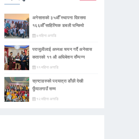
अनेसासको ३५औँ स्थापना दिवसमा
१६६औँ साहित्यिक डबली घन्कियाे
७ महिना अगाडि
पराजुलीलाई अध्यक्ष चयन गर्दै अनेसास
कतारको ११ औ अधिबेशन सँम्पन्न
११ महिना अगाडि
स्रष्टाहरुको पदयात्रा डाँछी देखी
फुँयालगाउँ सम्म
१२ महिना अगाडि