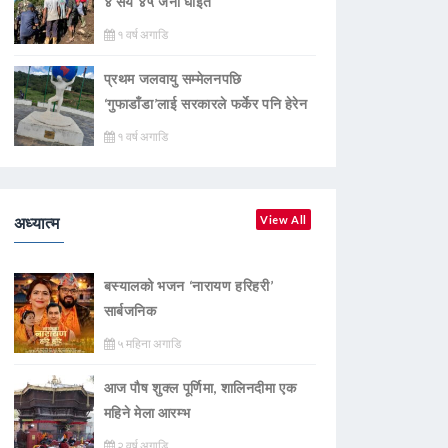
४ सय ४५ जना घाइते
१ वर्ष अगाडि
प्रथम जलवायु सम्मेलनपछि
‘गुफाडाँडा’लाई सरकारले फर्केर पनि हेरेन
१ वर्ष अगाडि
अध्यात्म
View All
बस्यालको भजन ‘नारायण हरिहरी’
सार्बजनिक
५ महिना अगाडि
आज पौष शुक्ल पूर्णिमा, शालिनदीमा एक
महिने मेला आरम्भ
२ वर्ष अगाडि