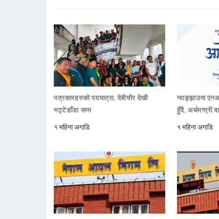
पत्रकारहरुको पदयात्रा, देबीचौर देखी
ग्वाङ्झाउमा ए
भट्टेडाँडा सम्म
हुँदै, अर्थमन्त्री व
१ महिना अगाडि
१ महिना अगाडि