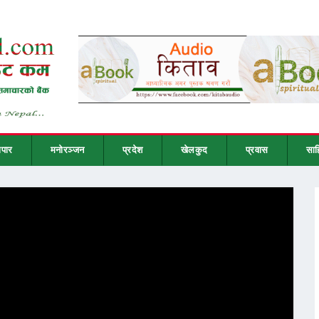
ापार
मनोरञ्जन
प्रदेश
खेलकुद
प्रवास
साह