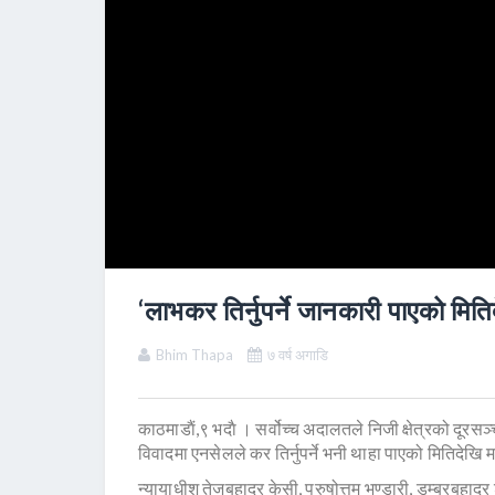
‘लाभकर तिर्नुपर्ने जानकारी पाएको मिति
Bhim Thapa
७ वर्ष अगाडि
काठमाडाैं,९ भदाै । सर्वोच्च अदालतले निजी क्षेत्रको दूर
विवादमा एनसेलले कर तिर्नुपर्ने भनी थाहा पाएको मितिदेखि 
न्यायाधीश तेजबहादुर केसी, पुरुषोत्तम भण्डारी, डम्बरबहादु