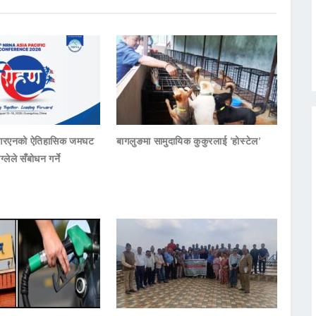
नआरएनको ऐतिहासिक जमघट
बागलुङमा सामुदायिक कुकुरलाई ‘होस्टेल’
ाग्लेले सँबोधन गर्ने