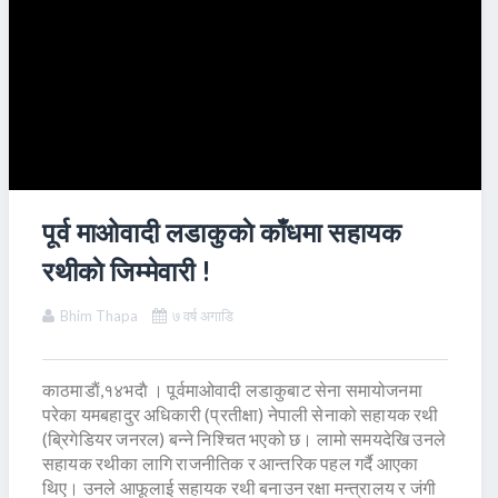
पूर्व माओवादी लडाकुकाे काँधमा सहायक
रथीकाे जिम्मेवारी !
Bhim Thapa
७ वर्ष अगाडि
काठमाडाैं,१४भदाै । पूर्वमाओवादी लडाकुबाट सेना समायोजनमा
परेका यमबहादुर अधिकारी (प्रतीक्षा) नेपाली सेनाको सहायक रथी
(ब्रिगेडियर जनरल) बन्ने निश्चित भएको छ। लामो समयदेखि उनले
सहायक रथीका लागि राजनीतिक र आन्तरिक पहल गर्दै आएका
थिए। उनले आफूलाई सहायक रथी बनाउन रक्षा मन्त्रालय र जंगी