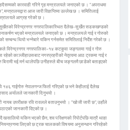
 हदैसम्मको कारवाही गरिने गृह मन्त्रालयले जनाएको छ । “अपराधमा
 छ”, मन्त्रालयद्वारा आज जारी विज्ञप्तिमा उल्लेख छ । समितिलाई
्त्रालयले आग्रह गरेको छ ।
सुर्खेतको विरेन्द्रनगर नगरपालिकास्थित दैलेख–सुर्खेत सडकखण्डको
ानाकर्षण भएको मन्त्रालयले जनाएको छ । मन्त्रालयले गाई र गोरुको
सम्बन्ध थियो भन्नेबारे यकिन गर्नसमेत समितिलाई निर्देश गरेको छ ।
ले विरेन्द्रनगर नगरपालिका–१४ कटकुवा जङ्गलमा गाई र गोरु
मा रहेको काञ्जीहाउसबाट नगरप्रहरीको नेतृत्वमा आठ ट्रकमा गाई र
रु बिरामी भई मर्न थालेपछि उनीहरुले बीच जङ्गलमै छाडेको बताइएको
े १४६ गाईगोरु नेपालगन्ज फिर्ता गरिएको छ भने केहीलाई दैलेख
रसाद अर्यालले जानकारी दिनुभयो ।
हरी नायब उपरीक्षक रवि रावलले बताउनुभयो । “खोजी जारी छ”, उहाँले
 पठाएको जानकारी दिएको छ ।
दै खसालियो यकिन भएको छैन, शव परिक्षणको रिपोर्टपछि मात्रै थाहा
ेतले नियन्त्रणमा लिएको छ ट्रक चालकको विषयमा अनुसन्धान गरिरहेको