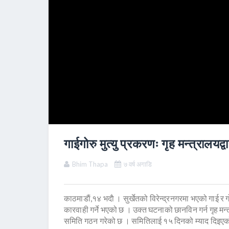
गाईगोरु मुत्यु प्रकरणः गृह मन्त्रालय
Bhim Thapa
७ वर्ष अगाडि
काठमाडाैं,१४ भदाै । सुर्खेतको विरेन्द्रनगरमा भएको गाई र
कारवाही गर्ने भएको छ । उक्त घटनाको छानविन गर्न गृह
समिति गठन गरेको छ । समितिलाई १५ दिनको म्याद दिइए