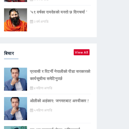
‘५९ वर्षका रामदेवकाे यस्ताे छ दिनचर्या ’
२ वर्ष अगाडि
बिचार
View All
प्रवासी र रिटर्नी नेपालीको पीडा सरकारको
कार्यसूचीमा समेटिनुपर्छ
४ महिना अगाडि
ओलीको अहंकार: जनमतबाट अस्वीकार !
५ महिना अगाडि