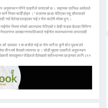
अनुसन्धान गरिने प्रहरीले जनाएको छ । सहायक प्रजिअ अर्यालले
ु मार्ने नियत चाहिँ होइन ।” बजारमा छाडा भेटिएका पशु चौपायाको
गर्दा दैलेख पठाइएका गाई र गोरु बाटोमै मरेका हुन् ।
 गाईगोरु भिरमा मरेको अवस्थामा भेटिएको र केही सडक छेउका विभिन्न
े नेपालगन्ज उपमहानगरपालिकाले गाईगोरु व्यवस्थापनमा लापरवाही
को उपदफा १ मा कसैले गाई वा गोरु मार्ने वा कुनै चोट पु¥याउने
ा तीन वर्ष कैदको व्यवस्था छ । सोही मुद्दामा प्रहरीले अनुुसन्धान
कारी शरदकुमार पौडेलले दैलेखको श्रीस्थानमा छाड्नका लागि २९१