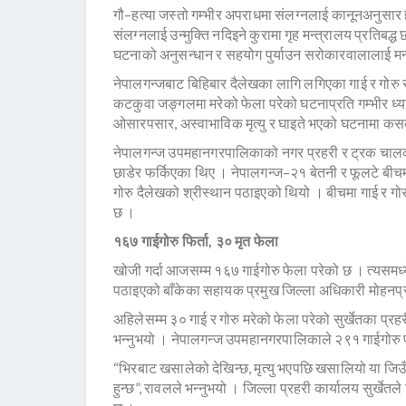
गौ–हत्या जस्तो गम्भीर अपराधमा संलग्नलाई कानूनअनुसार
संलग्नलाई उन्मुक्ति नदिइने कुरामा गृह मन्त्रालय प्रतिबद्ध
घटनाको अनुसन्धान र सहयोग पुर्याउन सरोकारवालालाई मन
नेपालगन्जबाट बिहिबार दैलेखका लागि लगिएका गाई र गोरु 
कटकुवा जङ्गलमा मरेको फेला परेको घटनाप्रति गम्भीर ध्य
ओसारपसार, अस्वाभाविक मृत्यु र घाइते भएको घटनामा कसको 
नेपालगन्ज उपमहानगरपालिकाको नगर प्रहरी र ट्रक चालक
छाडेर फर्किएका थिए । नेपालगन्ज–२१ बेतनी र फूलटे बीच
गोरु दैलेखको श्रीस्थान पठाइएको थियो । बीचमा गाई र गो
छ ।
१६७ गाईगोरु फिर्ता, ३० मृत फेला
खोजी गर्दा आजसम्म १६७ गाईगोरु फेला परेको छ । त्यसमध्य
पठाइएको बाँकेका सहायक प्रमुख जिल्ला अधिकारी मोहनप्
अहिलेसम्म ३० गाई र गोरु मरेको फेला परेको सुर्खेतका प्र
भन्नुभयो । नेपालगन्ज उपमहानगरपालिकाले २९१ गाईगोरु
“भिरबाट खसालेको देखिन्छ, मृत्यु भएपछि खसालियो या जिउँ
हुन्छ”, रावलले भन्नुभयो । जिल्ला प्रहरी कार्यालय सुर्ख