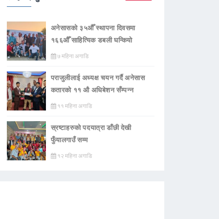
अनेसासको ३५औँ स्थापना दिवसमा
१६६औँ साहित्यिक डबली घन्कियाे
७ महिना अगाडि
पराजुलीलाई अध्यक्ष चयन गर्दै अनेसास
कतारको ११ औ अधिबेशन सँम्पन्न
११ महिना अगाडि
स्रष्टाहरुको पदयात्रा डाँछी देखी
फुँयालगाउँ सम्म
१२ महिना अगाडि