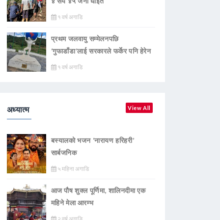
४ सय ४५ जना घाइते
१ वर्ष अगाडि
प्रथम जलवायु सम्मेलनपछि
‘गुफाडाँडा’लाई सरकारले फर्केर पनि हेरेन
१ वर्ष अगाडि
अध्यात्म
View All
बस्यालको भजन ‘नारायण हरिहरी’
सार्बजनिक
५ महिना अगाडि
आज पौष शुक्ल पूर्णिमा, शालिनदीमा एक
महिने मेला आरम्भ
२ वर्ष अगाडि