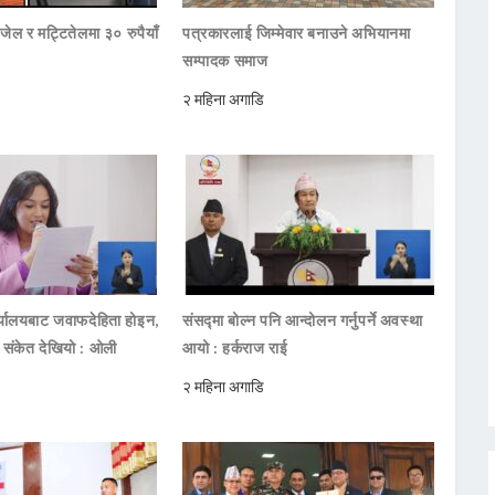
जेल र मट्टितेलमा ३० रुपैयाँ
पत्रकारलाई जिम्मेवार बनाउने अभियानमा
सम्पादक समाज
२ महिना अगाडि
ार्यालयबाट जवाफदेहिता होइन,
संसद्मा बोल्न पनि आन्दोलन गर्नुपर्ने अवस्था
ो संकेत देखियो : ओली
आयो : हर्कराज राई
२ महिना अगाडि