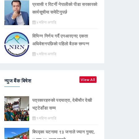
प्रवासी र रिटर्नी नेपालीको पीडा सरकारको
कार्यसूचीमा समेटिनुपर्छ
४ महिना अगाडि
विभिन्न निर्णय गर्दै एनआरएनए एकता
अधिवेशनपछिको पहिलो बैठक सम्पन्न
५ महिना अगाडि
न्युज बैंक बिषेश
View All
पत्रकारहरुको पदयात्रा, देबीचौर देखी
भट्टेडाँडा सम्म
१ महिना अगाडि
बिपद्का घटनामा ९३ जनाले ज्यान गुमाए,