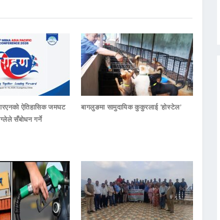
नआरएनको ऐतिहासिक जमघट
बागलुङमा सामुदायिक कुकुरलाई ‘होस्टेल’
ाग्लेले सँबोधन गर्ने