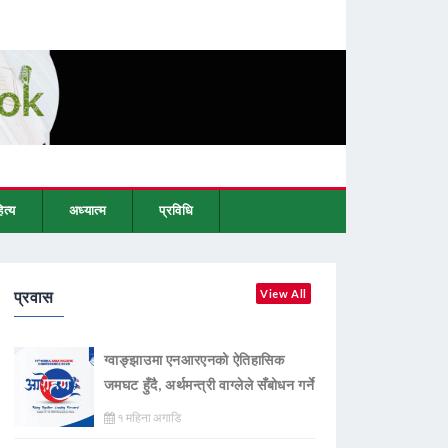
ित्य
अध्यात्म
प्रविधि
प्रवास
View All
ग्वाङ्झाउमा एनआरएनको ऐतिहासिक
जमघट हुँदै, अर्थमन्त्री वाग्लेले सँबोधन गर्ने
१ महिना अगाडि