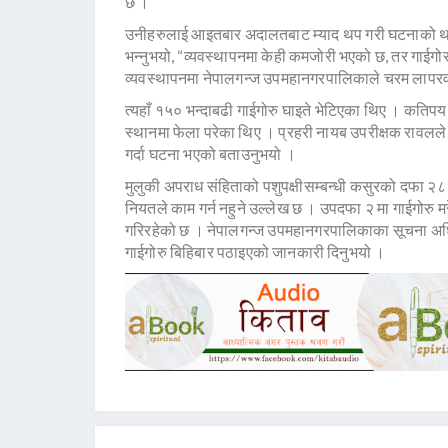
छ ।
उनीहरुलाई आइतबार अदालतबाट म्याद थप गरी घटनाको थप 
भन्नुभयो, “व्यवस्थापनमा केही कमजोरी भएको छ, तर गाईगोर
व्यवस्थापनमा नेपालगन्ज उपमहानगरपालिकाले चरम लापरवाही 
त्यहाँ १५० भन्दाबढी गाईगोरु घाइते भेटिएका थिए । कतिपय
स्थानमा फेला परेका थिए । प्रहरी नायब उपरीक्षक रावलल
गर्दा घटना भएको बताउनुभयो ।
मुलुकी अपराध संहिताको पशुपक्षीसम्बन्धी कसुरको दफा २८९ 
नियतले काम गर्न नहुने उल्लेख छ । उपदफा २ मा गाईगोरु मरेम
गरिरहेको छ । नेपालगन्ज उपमहानगरपालिकाका सूचना अधि
गाईगोरु बिहिबार पठाइएको जानकारी दिनुभयो ।