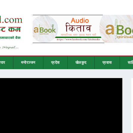
ापार
मनोरञ्जन
प्रदेश
खेलकुद
प्रवास
साह