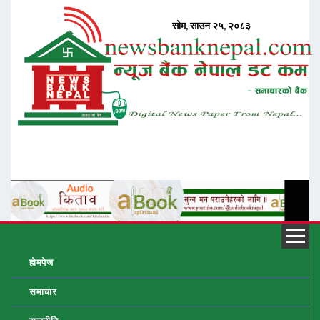
होमपेज
समाचार