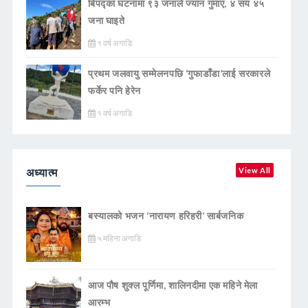
बिपद्का घटनामा ९३ जनाले ज्यान गुमाए, ४ सय ४५
जना घाइते
१ वर्ष अगाडि
प्रथम जलवायु सम्मेलनपछि ‘गुफाडाँडा’लाई सरकारले
फर्केर पनि हेरेन
१ वर्ष अगाडि
अध्यात्म
View All
बस्यालको भजन ‘नारायण हरिहरी’ सार्बजनिक
५ महिना अगाडि
आज पौष शुक्ल पूर्णिमा, शालिनदीमा एक महिने मेला
आरम्भ