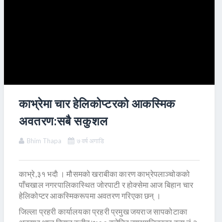
काभ्रेमा चार हेलिकोप्टरको आकस्मिक
अवतरण:सबै सकुशल
Bhim Thapa
७ वर्ष अगाडि
काभ्रे,३१ भदाै । मौसमको खराबीका कारण काभ्रेपलाञ्चोकको
पाँचखाल नगरपालिकास्थित जोरपाटी र होक्सेमा आज बिहान चार
हेलिकोप्टर आकस्मिकरूपमा अवतरण गरिएका छन् ।
जिल्ला प्रहरी कार्यालयका प्रहरी प्रमुख जयराज सापकोटाका