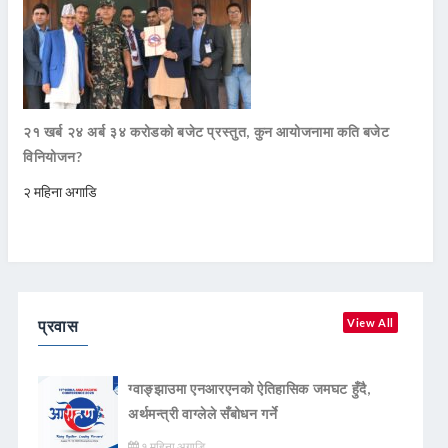
२१ खर्ब २४ अर्ब ३४ करोडको बजेट प्रस्तुत, कुन आयोजनामा कति बजेट
विनियोजन?
२ महिना अगाडि
प्रवास
View All
ग्वाङ्झाउमा एनआरएनको ऐतिहासिक जमघट हुँदै,
अर्थमन्त्री वाग्लेले सँबोधन गर्ने
१ महिना अगाडि