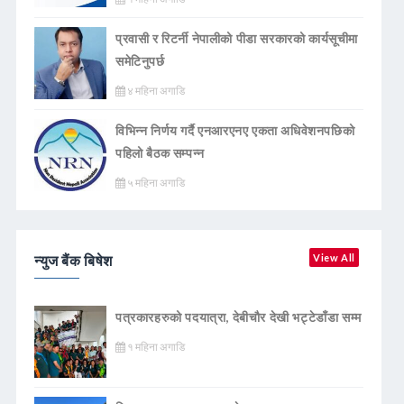
प्रवासी र रिटर्नी नेपालीको पीडा सरकारको कार्यसूचीमा
समेटिनुपर्छ
४ महिना अगाडि
विभिन्न निर्णय गर्दै एनआरएनए एकता अधिवेशनपछिको
पहिलो बैठक सम्पन्न
५ महिना अगाडि
न्युज बैंक बिषेश
View All
पत्रकारहरुको पदयात्रा, देबीचौर देखी भट्टेडाँडा सम्म
१ महिना अगाडि