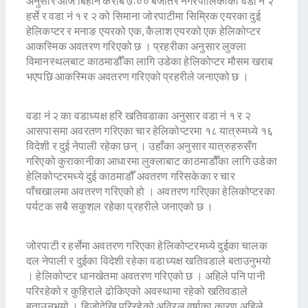
अनुसार आज बिहान करीब ७ः०० बजेतिर नगरपालिकाका वडा नं २
हर्से र वडा नं १ र २ को सिमाना जोरपाटीमा सिम्रिक एयरका दुई
हेलिकप्टर र मनाङ एयरको एक, कैलाश एयरको एक हेलिकोप्टर
आकस्मिक अवतरण गरिएको छ । प्रहरीका अनुसार लुक्ला
विमानस्थलबाट काठमाडौँका लागि उडेका हेलिकोप्टर मौसम खराब
भएपछि आकस्मिक अवतरण गरिएको प्रहरीले जनाएको छ ।
वडा नं २ का वडाध्यक्ष हरि खतिवडाका अनुसार वडा नं १ र २
आसपासमा अवरतण गरिएका चार हेलिकोप्टरमा १८ यात्रुमध्ये १६
विदेशी र दुई नेपाली रहेका छन् । उहाँका अनुसार यात्रुहरुसँग
गरिएको कुराकानीका आधारमा लुक्लाबाट काठमाडौँका लागि उडेका
हेलिकोप्टरमध्ये दुई काठमाडौँ अवतरण गरिसकेका र चार
पाँचखालमा अवतरण गरिएको हो । अवतरण गरिएका हेलिकोप्टरका
पर्यटक सबै सकुशल रहेका प्रहरीले जनाएको छ ।
जोरपाटी र हर्सेमा अवतरण गरिएका हेलिकोप्टरमध्ये दुईका चालक
दल नेपाली र दुईका विदेशी रहेका वडाध्यक्ष खतिवडाले बताउनुभयो
। हेलिकोप्टर धानखेतमा अवतरण गरिएको छ । अहिले पनि पानी
परिरहेको र कुहिराले ढोकिएको अवस्थामा रहेको खतिवडाले
बताउनुभयो । हिजोदेखि परिरहेको अविरल वर्षाका कारण अहिले