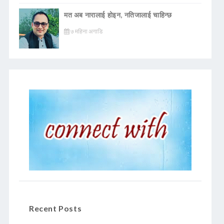
मत अब नारालाई होइन, नतिजालाई चाहिन्छ
७ महिना अगाडि
Recent Posts