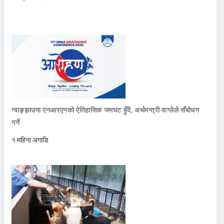
ग्वाङ्झाउमा एनआरएनको ऐतिहासिक जमघट हुँदै, अर्थमन्त्री वाग्लेले सँबोधन
गर्ने
१ महिना अगाडि