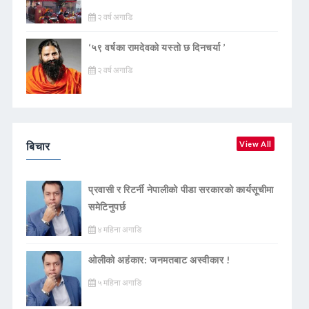
२ वर्ष अगाडि
‘५९ वर्षका रामदेवकाे यस्ताे छ दिनचर्या ’
२ वर्ष अगाडि
बिचार
View All
प्रवासी र रिटर्नी नेपालीको पीडा सरकारको कार्यसूचीमा
समेटिनुपर्छ
४ महिना अगाडि
ओलीको अहंकार: जनमतबाट अस्वीकार !
५ महिना अगाडि