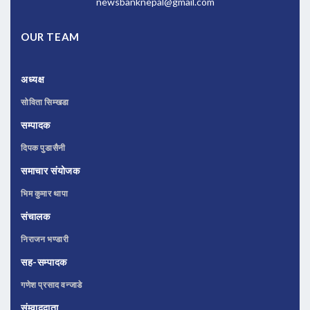
newsbanknepal@gmail.com
OUR TEAM
अध्यक्ष
सोविता सिम्खडा
सम्पादक
दिपक पुडासैनी
समाचार संयोजक
भिम कुमार थापा
संचालक
निराजन भण्डारी
सह-सम्पादक
गणेश प्रसाद वन्जाडे
संम्वाददाता