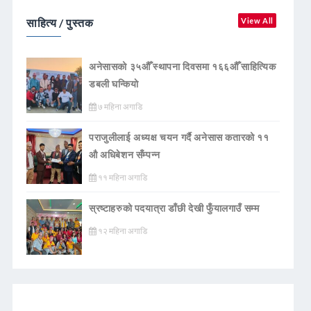
साहित्य / पुस्तक
View All
अनेसासको ३५औँ स्थापना दिवसमा १६६औँ साहित्यिक
डबली घन्कियाे
७ महिना अगाडि
पराजुलीलाई अध्यक्ष चयन गर्दै अनेसास कतारको ११
औ अधिबेशन सँम्पन्न
११ महिना अगाडि
स्रष्टाहरुको पदयात्रा डाँछी देखी फुँयालगाउँ सम्म
१२ महिना अगाडि