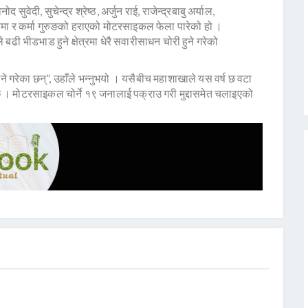
ुवेदी, सुचेन्द्र श्रेष्ठ, अर्जुन राई, राजेन्द्रबाबु अर्याल,
ाजु लामा र कर्मा गुरुङको हराएको मोटरसाइकल फेला पारेको हो ।
बढी भीडभाड हुने क्षेत्रमा धेरै सवारीसाधन चोरी हुने गरेको
ने गरेका छन्”, उहाँले भन्नुभयो । यसैबीच महाशाखाले यस वर्ष छ वटा
 । मोटरसाइकल चोर्ने १९ जनालाई पक्राउ गरी मुद्दासमेत चलाइएको