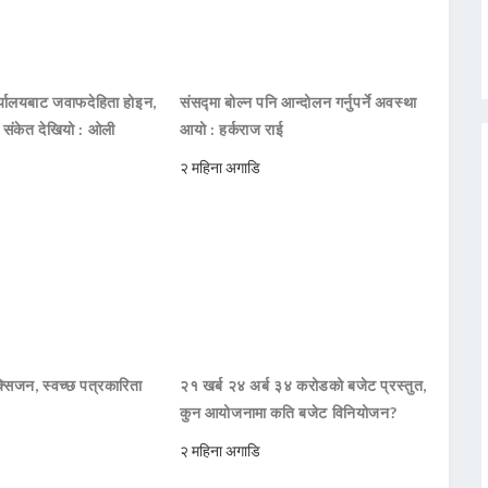
ार्यालयबाट जवाफदेहिता होइन,
संसद्मा बोल्न पनि आन्दोलन गर्नुपर्ने अवस्था
ो संकेत देखियो : ओली
आयो : हर्कराज राई
२ महिना अगाडि
सिजन, स्वच्छ पत्रकारिता
२१ खर्ब २४ अर्ब ३४ करोडको बजेट प्रस्तुत,
कुन आयोजनामा कति बजेट विनियोजन?
२ महिना अगाडि