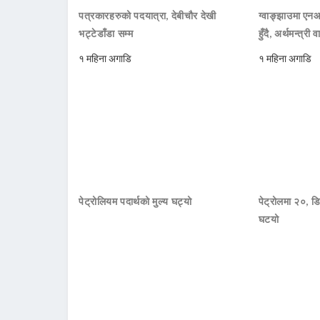
पत्रकारहरुको पदयात्रा, देबीचौर देखी
ग्वाङ्झाउमा ए
भट्टेडाँडा सम्म
हुँदै, अर्थमन्त्री व
१ महिना अगाडि
१ महिना अगाडि
पेट्रोलियम पदार्थको मुल्य घट्यो
पेट्रोलमा २०, डि
घटयो