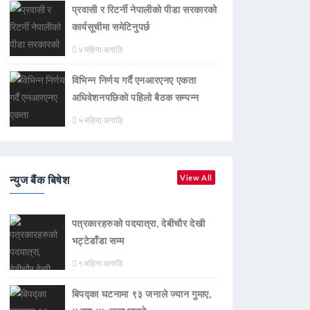
प्रवासी र रिटर्नी नेपालीको पीडा सरकारको
कार्यसूचीमा समेटिनुपर्छ
४ महिना अगाडि
विभिन्न निर्णय गर्दै एनआरएनए एकता
अधिवेशनपछिको पहिलो बैठक सम्पन्न
५ महिना अगाडि
न्युज बैंक बिषेश
View All
पत्रकारहरुको पदयात्रा, देबीचौर देखी
भट्टेडाँडा सम्म
१ महिना अगाडि
बिपद्का घटनामा ९३ जनाले ज्यान गुमाए,