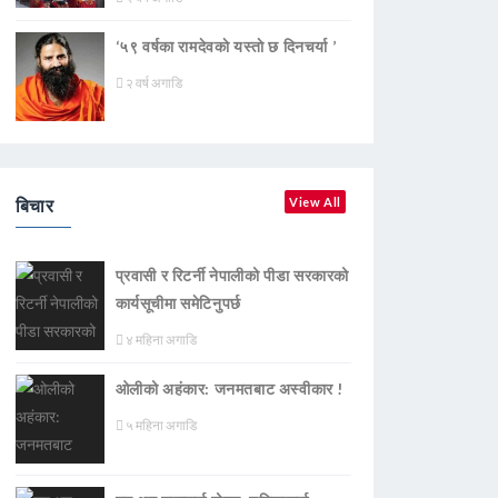
‘५९ वर्षका रामदेवकाे यस्ताे छ दिनचर्या ’
२ वर्ष अगाडि
बिचार
View All
प्रवासी र रिटर्नी नेपालीको पीडा सरकारको
कार्यसूचीमा समेटिनुपर्छ
४ महिना अगाडि
ओलीको अहंकार: जनमतबाट अस्वीकार !
५ महिना अगाडि