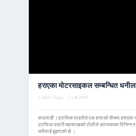
हराएका मोटरसाइकल सम्बन्धित धनीलाई
Bhim Thapa
७ वर्ष अगाडि
काठमाडाैं ।ट्राफिक प्रहरीले एक हप्ताको बीचमा हराएक
ट्राफिक प्रहरी महाशाखाको टोेलीले उपत्यकाका विभिन्न 
धनीलाई बुझाएको हो ।