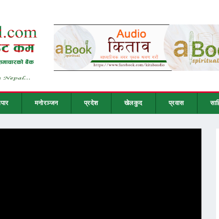
ापार
मनोरञ्जन
प्रदेश
खेलकुद
प्रवास
साह