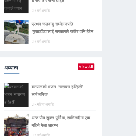
४ सय ४५ जना घाइते
१ वर्ष अगाडि
प्रथम जलवायु सम्मेलनपछि
‘गुफाडाँडा’लाई सरकारले फर्केर पनि हेरेन
१ वर्ष अगाडि
अध्यात्म
View All
बस्यालको भजन ‘नारायण हरिहरी’
सार्बजनिक
५ महिना अगाडि
आज पौष शुक्ल पूर्णिमा, शालिनदीमा एक
महिने मेला आरम्भ
२ वर्ष अगाडि