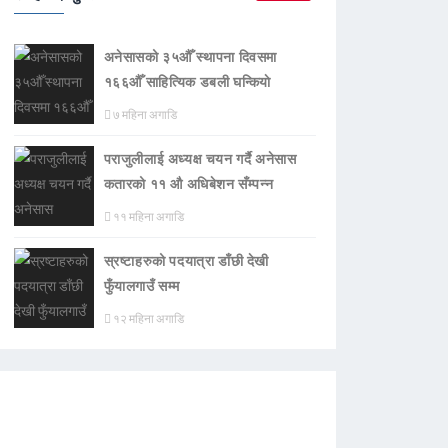
अनेसासको ३५औँ स्थापना दिवसमा
१६६औँ साहित्यिक डबली घन्कियाे
७ महिना अगाडि
पराजुलीलाई अध्यक्ष चयन गर्दै अनेसास
कतारको ११ औ अधिबेशन सँम्पन्न
११ महिना अगाडि
स्रष्टाहरुको पदयात्रा डाँछी देखी
फुँयालगाउँ सम्म
१२ महिना अगाडि