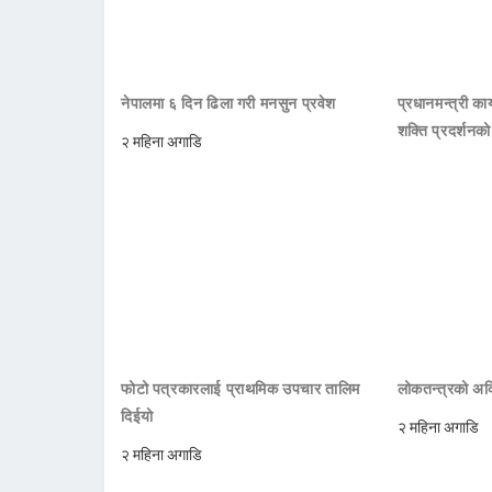
नेपालमा ६ दिन ढिला गरी मनसुन प्रवेश
प्रधानमन्त्री क
शक्ति प्रदर्शनक
२ महिना अगाडि
फोटो पत्रकारलाई प्राथमिक उपचार तालिम
लोकतन्त्रको अक्
दिईयो
२ महिना अगाडि
२ महिना अगाडि