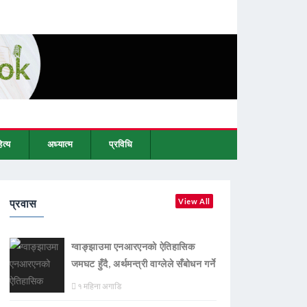
ित्य
अध्यात्म
प्रविधि
प्रवास
View All
ग्वाङ्झाउमा एनआरएनको ऐतिहासिक
जमघट हुँदै, अर्थमन्त्री वाग्लेले सँबोधन गर्ने
१ महिना अगाडि