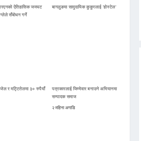
नआरएनको ऐतिहासिक जमघट
बागलुङमा सामुदायिक कुकुरलाई ‘होस्टेल’
ाग्लेले सँबोधन गर्ने
जेल र मट्टितेलमा ३० रुपैयाँ
पत्रकारलाई जिम्मेवार बनाउने अभियानमा
सम्पादक समाज
२ महिना अगाडि