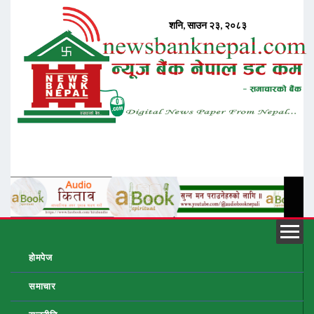
होमपेज
समाचार