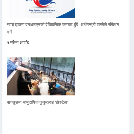
ग्वाङ्झाउमा एनआरएनको ऐतिहासिक जमघट हुँदै, अर्थमन्त्री वाग्लेले सँबोधन
गर्ने
१ महिना अगाडि
बागलुङमा सामुदायिक कुकुरलाई ‘होस्टेल’