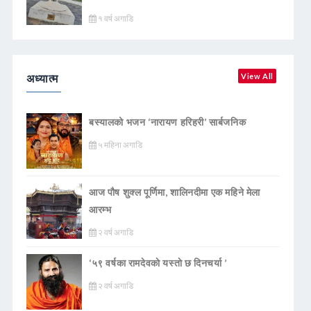
१ वर्ष अगाडि
अध्यात्म
View All
बस्यालको भजन ‘नारायण हरिहरी’ सार्बजनिक
५ महिना अगाडि
आज पौष शुक्ल पूर्णिमा, शालिनदीमा एक महिने मेला
आरम्भ
२ वर्ष अगाडि
‘५९ वर्षका रामदेवकाे यस्ताे छ दिनचर्या ’
२ वर्ष अगाडि