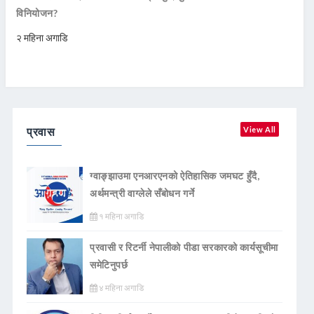
विनियोजन?
२ महिना अगाडि
प्रवास
View All
ग्वाङ्झाउमा एनआरएनको ऐतिहासिक जमघट हुँदै,
अर्थमन्त्री वाग्लेले सँबोधन गर्ने
१ महिना अगाडि
प्रवासी र रिटर्नी नेपालीको पीडा सरकारको कार्यसूचीमा
समेटिनुपर्छ
४ महिना अगाडि