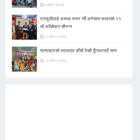
७ महिना अगाडि
पराजुलीलाई अध्यक्ष चयन गर्दै अनेसास कतारको ११
औ अधिबेशन सँम्पन्न
११ महिना अगाडि
स्रष्टाहरुको पदयात्रा डाँछी देखी फुँयालगाउँ सम्म
१२ महिना अगाडि