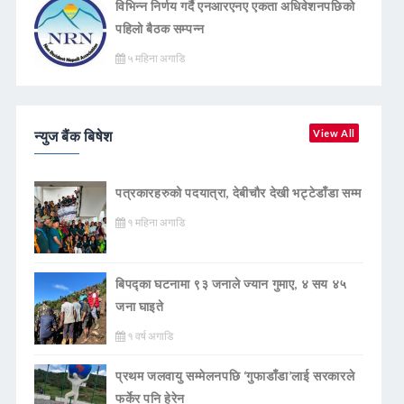
विभिन्न निर्णय गर्दै एनआरएनए एकता अधिवेशनपछिको
पहिलो बैठक सम्पन्न
५ महिना अगाडि
न्युज बैंक बिषेश
View All
पत्रकारहरुको पदयात्रा, देबीचौर देखी भट्टेडाँडा सम्म
१ महिना अगाडि
बिपद्का घटनामा ९३ जनाले ज्यान गुमाए, ४ सय ४५
जना घाइते
१ वर्ष अगाडि
प्रथम जलवायु सम्मेलनपछि ‘गुफाडाँडा’लाई सरकारले
फर्केर पनि हेरेन