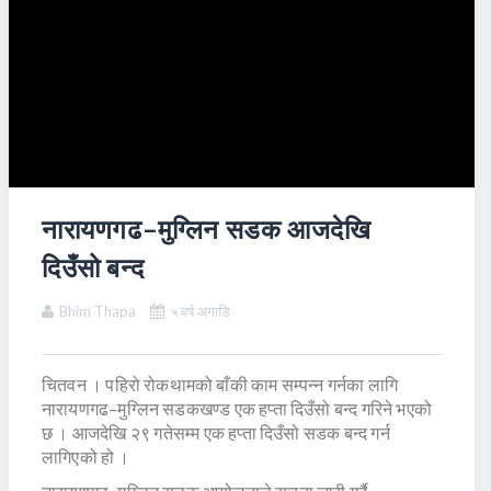
नारायणगढ–मुग्लिन सडक आजदेखि
दिउँसो बन्द
Bhim Thapa
५ वर्ष अगाडि
चितवन । पहिरो रोकथामको बाँकी काम सम्पन्न गर्नका लागि
नारायणगढ–मुग्लिन सडकखण्ड एक हप्ता दिउँसो बन्द गरिने भएको
छ । आजदेखि २९ गतेसम्म एक हप्ता दिउँसो सडक बन्द गर्न
लागिएको हो ।