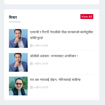
बिचार
View All
प्रवासी र रिटर्नी नेपालीको पीडा सरकारको कार्यसूचीमा
समेटिनुपर्छ
४ महिना अगाडि
ओलीको अहंकार: जनमतबाट अस्वीकार !
५ महिना अगाडि
मत अब नारालाई होइन, नतिजालाई चाहिन्छ
७ महिना अगाडि