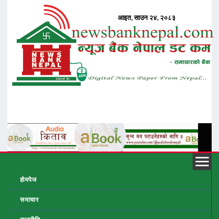
होमपेज
समाचार