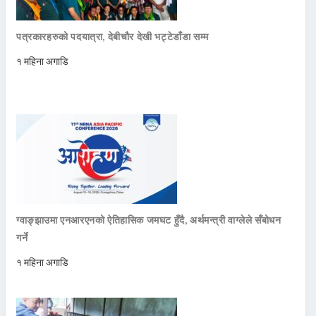
पत्रकारहरुको पदयात्रा, देबीचौर देखी भट्टेडाँडा सम्म
१ महिना अगाडि
ग्वाङ्झाउमा एनआरएनको ऐतिहासिक जमघट हुँदै, अर्थमन्त्री वाग्लेले सँबोधन
गर्ने
१ महिना अगाडि