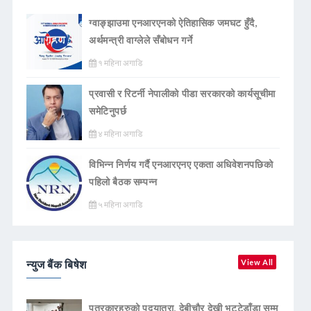
ग्वाङ्झाउमा एनआरएनको ऐतिहासिक जमघट हुँदै,
अर्थमन्त्री वाग्लेले सँबोधन गर्ने
१ महिना अगाडि
प्रवासी र रिटर्नी नेपालीको पीडा सरकारको कार्यसूचीमा
समेटिनुपर्छ
४ महिना अगाडि
विभिन्न निर्णय गर्दै एनआरएनए एकता अधिवेशनपछिको
पहिलो बैठक सम्पन्न
५ महिना अगाडि
न्युज बैंक बिषेश
View All
पत्रकारहरुको पदयात्रा, देबीचौर देखी भट्टेडाँडा सम्म