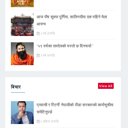
आज पौष शुक्ल पूर्णिमा, शालिनदीमा एक महिने मेला
आरम्भ
२ वर्ष अगाडि
‘५९ वर्षका रामदेवकाे यस्ताे छ दिनचर्या ’
२ वर्ष अगाडि
बिचार
View All
प्रवासी र रिटर्नी नेपालीको पीडा सरकारको कार्यसूचीमा
समेटिनुपर्छ
४ महिना अगाडि