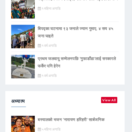
१ महिना अगाडि
बिपद्का घटनामा ९३ जनाले ज्यान गुमाए, ४ सय ४५
जना घाइते
१ वर्ष अगाडि
प्रथम जलवायु सम्मेलनपछि ‘गुफाडाँडा’लाई सरकारले
फर्केर पनि हेरेन
१ वर्ष अगाडि
अध्यात्म
View All
बस्यालको भजन ‘नारायण हरिहरी’ सार्बजनिक
५ महिना अगाडि