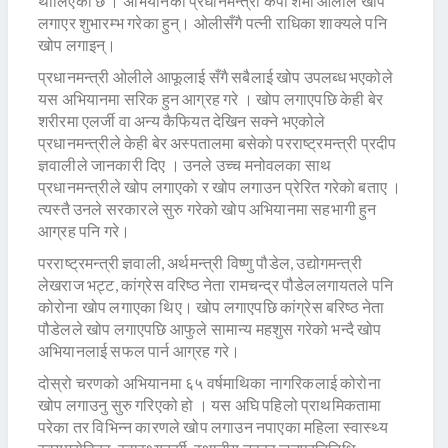
थालिएको छ । अभियानको प्रधानमन्त्री केपी शर्मा ओलीले खोप
लगाएर शुभारम्भ गरेका हुन्। ओलीसँगै पत्नी राधिका शाक्यले पनि
खोप लगाइन्।
प्रधानमन्त्री ओलीले आफूलाई सँगै सबैलाई खोप उपलब्ध भएकोले
यस अभियानमा सरिक हुन आग्रह गरे । खोप लगाएपछि केही बेर
शरीरमा एलर्जी वा अन्य कैफियत देखिन सक्ने भएकोले
प्रधानमन्त्रीले केही बेर अस्पतालमा बसेकाे परराष्ट्रमन्त्री प्रदीप
ज्ञवालीले जानकारी दिए । उनले उच्च मनोवलका साथ
प्रधानमन्त्रीले खोप लगाएकाे र खोप लगाउन प्रेरित गरेकाे बताए ।
त्यस्तै उनले सरकारले सुरु गरेको खोप अभियानमा सहभागी हुन
आग्रह पनि गरे।
परराष्ट्रमन्त्री ज्ञवाली, अर्थमन्त्री विष्णु पौडेल, उद्योगमन्त्री
लेखराज भट्ट, कांग्रेस वरिष्ठ नेता रामचन्द्र पौडेललगायतले पनि
कोरोना खोप लगाएका थिए। खोप लगाएपछि कांग्रेस बरिष्ठ नेता
पौडेलले खोप लगाएपछि आफुले सामान्य महशुस गरेको भन्दै खोप
अभियानलाई सफल पार्न आग्रह गरे।
दोस्रो चरणको अभियानमा ६५ वर्षमाथिका नागरिकलाई कोरोना
खोप लगाउनु सुरु गरिएको हो । यस अघि पहिलो प्राथमिकतामा
परेका तर विभिन्न कारणले खोप लगाउन नपाएका महिला स्वास्थ्य