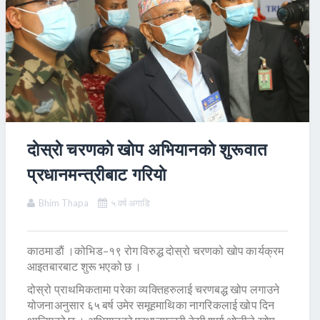
दाेस्राे चरणकाे खाेप अभियानकाे शुरूवात
प्रधानमन्त्रीबाट गरियाे
Bhim Thapa
५ वर्ष अगाडि
काठमाडाैं ।कोभिड–१९ रोग विरुद्ध दोस्रो चरणको खोप कार्यक्रम
आइतबारबाट शुरू भएको छ ।
दोस्रो प्राथमिकतामा परेका व्यक्तिहरुलाई चरणबद्ध खोप लगाउने
योजनाअनुसार ६५ बर्ष उमेर समूहमाथिका नागरिकलाई खोप दिन