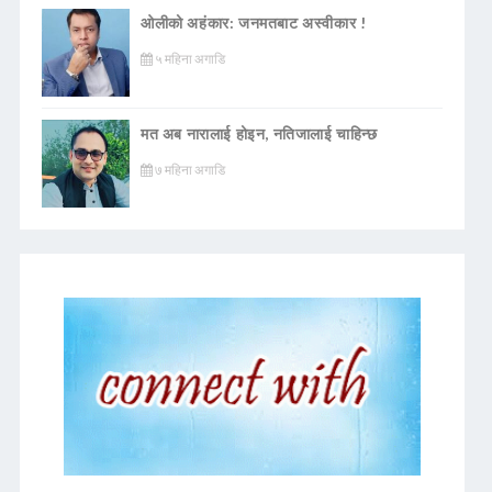
ओलीको अहंकार: जनमतबाट अस्वीकार !
५ महिना अगाडि
मत अब नारालाई होइन, नतिजालाई चाहिन्छ
७ महिना अगाडि