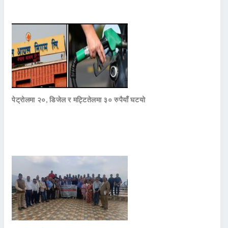
पेट्रोलमा २०, डिजेल र मट्टितेलमा ३० रुपैयाँ घटयो