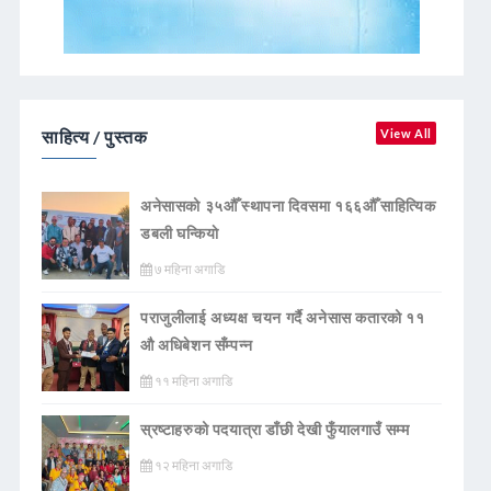
साहित्य / पुस्तक
View All
अनेसासको ३५औँ स्थापना दिवसमा १६६औँ साहित्यिक
डबली घन्कियाे
७ महिना अगाडि
पराजुलीलाई अध्यक्ष चयन गर्दै अनेसास कतारको ११
औ अधिबेशन सँम्पन्न
११ महिना अगाडि
स्रष्टाहरुको पदयात्रा डाँछी देखी फुँयालगाउँ सम्म
१२ महिना अगाडि