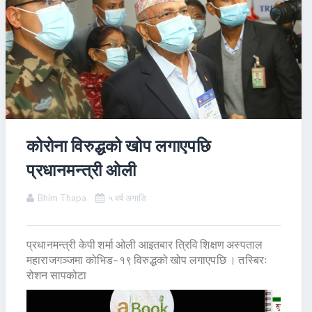
कोरोना विरुद्धको खोप लगाएपछि
प्रधानमन्त्री ओली
Bhim Thapa
५ वर्ष अगाडि
प्रधानमन्त्री केपी शर्मा ओली आइतबार त्रिवि शिक्षण अस्पताल
महाराजगञ्जमा कोभिड–१९ विरुद्धको खोप लगाएपछि । तस्बिरः
रोशन सापकोटा