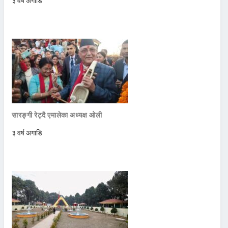
३ वर्ष अगाडि
सारङ्गी रेट्दै एमालेका अध्यक्ष ओली
३ वर्ष अगाडि