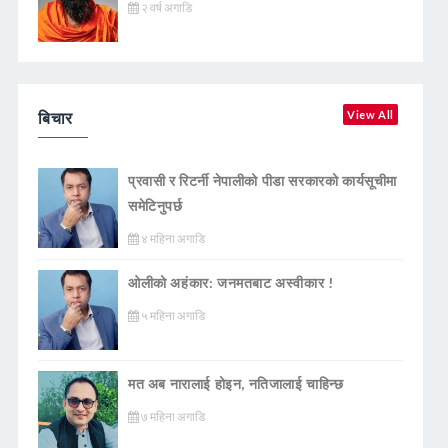
२ वर्ष अगाडि
बिचार
View All
प्रवासी र रिटर्नी नेपालीको पीडा सरकारको कार्यसूचीमा
समेटिनुपर्छ
४ महिना अगाडि
ओलीको अहंकार: जनमतबाट अस्वीकार !
५ महिना अगाडि
मत अब नारालाई होइन, नतिजालाई चाहिन्छ
७ महिना अगाडि