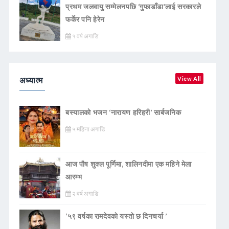
प्रथम जलवायु सम्मेलनपछि ‘गुफाडाँडा’लाई सरकारले
फर्केर पनि हेरेन
१ वर्ष अगाडि
अध्यात्म
View All
बस्यालको भजन ‘नारायण हरिहरी’ सार्बजनिक
५ महिना अगाडि
आज पौष शुक्ल पूर्णिमा, शालिनदीमा एक महिने मेला
आरम्भ
२ वर्ष अगाडि
‘५९ वर्षका रामदेवकाे यस्ताे छ दिनचर्या ’