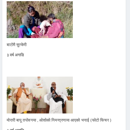
बाटोमै सुत्केरी
३ वर्ष अगाडि
मोरारी बापू तपोवनमा , ओशोको निमन्त्रणामा आएको भनाई (फोटो फिचर )