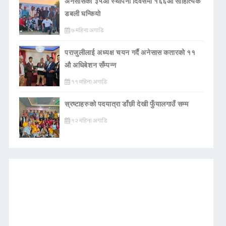
अनेसासको ३५औँ स्थापना दिवसमा १६६औँ साहित्यिक
डबली घन्कियाे
७ महिना अगाडि
पराजुलीलाई अध्यक्ष चयन गर्दै अनेसास कतारको ११
औ अधिबेशन सँम्पन्न
११ महिना अगाडि
स्रष्टाहरुको पदयात्रा डाँछी देखी फुँयालगाउँ सम्म
१२ महिना अगाडि