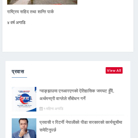
राष्ट्रिय सहिद तथा शान्ति पार्क
४ वर्ष अगाडि
प्रवास
View All
ग्वाङ्झाउमा एनआरएनको ऐतिहासिक जमघट हुँदै,
अर्थमन्त्री वाग्लेले सँबोधन गर्ने
१ महिना अगाडि
प्रवासी र रिटर्नी नेपालीको पीडा सरकारको कार्यसूचीमा
समेटिनुपर्छ