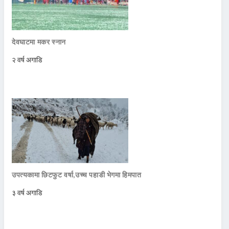
देवघाटमा मकर स्नान
२ वर्ष अगाडि
उपत्यकामा छिटफुट वर्षा,उच्च पहाडी भेगमा हिमपात
३ वर्ष अगाडि