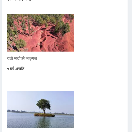
रातो माटोको जङ्गल
१ वर्ष अगाडि