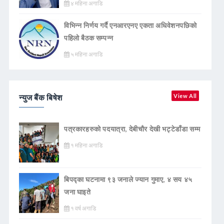
४ महिना अगाडि
विभिन्न निर्णय गर्दै एनआरएनए एकता अधिवेशनपछिको
पहिलो बैठक सम्पन्न
५ महिना अगाडि
न्युज बैंक बिषेश
View All
पत्रकारहरुको पदयात्रा, देबीचौर देखी भट्टेडाँडा सम्म
१ महिना अगाडि
बिपद्का घटनामा ९३ जनाले ज्यान गुमाए, ४ सय ४५
जना घाइते
१ वर्ष अगाडि