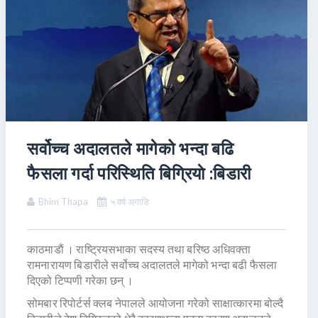
सर्वोच्च अदालतले मागेको भन्दा बढि
फैसला गर्दा परिस्थिति बिग्रियाे :बिडारी
Bhim Thapa
५ वर्ष अगाडि
काठमाडाैं । राष्ट्रियसभाका सदस्य तथा बरिष्ठ अधिवक्ता
रामनारायण बिडारीले सर्वोच्च अदालतले मागेको भन्दा बढी फैसला
दिएको टिप्पणी गरेका छन् ।
सोमबार रिपोर्टर्स क्लब नेपालले आयोजना गरेको साक्षात्कारमा बोल्दै