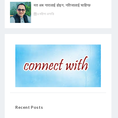
मत अब नारालाई होइन, नतिजालाई चाहिन्छ
७ महिना अगाडि
Recent Posts