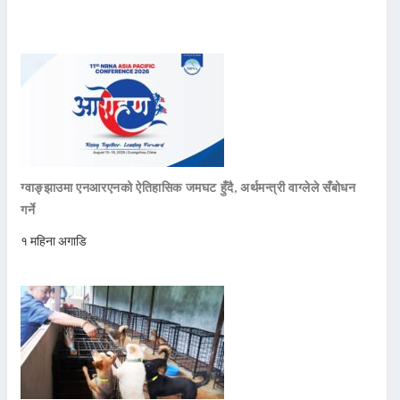
ग्वाङ्झाउमा एनआरएनको ऐतिहासिक जमघट हुँदै, अर्थमन्त्री वाग्लेले सँबोधन
गर्ने
१ महिना अगाडि