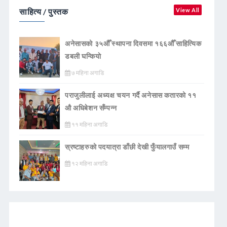
साहित्य / पुस्तक
View All
अनेसासको ३५औँ स्थापना दिवसमा १६६औँ साहित्यिक
डबली घन्कियाे
७ महिना अगाडि
पराजुलीलाई अध्यक्ष चयन गर्दै अनेसास कतारको ११
औ अधिबेशन सँम्पन्न
११ महिना अगाडि
स्रष्टाहरुको पदयात्रा डाँछी देखी फुँयालगाउँ सम्म
१२ महिना अगाडि