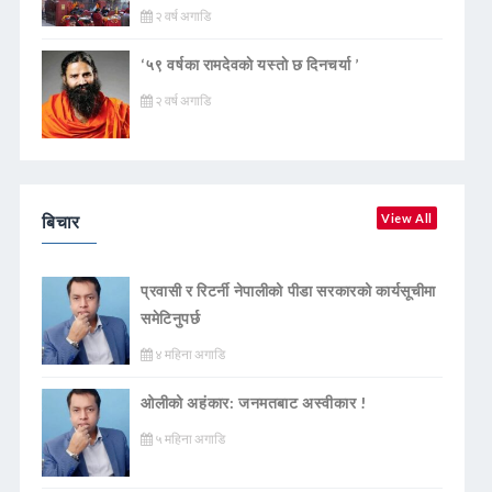
२ वर्ष अगाडि
‘५९ वर्षका रामदेवकाे यस्ताे छ दिनचर्या ’
२ वर्ष अगाडि
बिचार
View All
प्रवासी र रिटर्नी नेपालीको पीडा सरकारको कार्यसूचीमा
समेटिनुपर्छ
४ महिना अगाडि
ओलीको अहंकार: जनमतबाट अस्वीकार !
५ महिना अगाडि