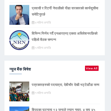
प्रवासी र रिटर्नी नेपालीको पीडा सरकारको कार्यसूचीमा
समेटिनुपर्छ
४ महिना अगाडि
विभिन्न निर्णय गर्दै एनआरएनए एकता अधिवेशनपछिको
पहिलो बैठक सम्पन्न
५ महिना अगाडि
न्युज बैंक बिषेश
View All
पत्रकारहरुको पदयात्रा, देबीचौर देखी भट्टेडाँडा सम्म
१ महिना अगाडि
बिपद्का घटनामा ९३ जनाले ज्यान गुमाए, ४ सय ४५