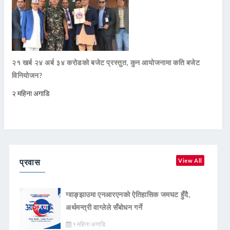
२१ खर्ब २४ अर्ब ३४ करोडको बजेट प्रस्तुत, कुन आयोजनामा कति बजेट
विनियोजन?
२ महिना अगाडि
प्रवास
View All
ग्वाङ्झाउमा एनआरएनको ऐतिहासिक जमघट हुँदै,
अर्थमन्त्री वाग्लेले सँबोधन गर्ने
१ महिना अगाडि