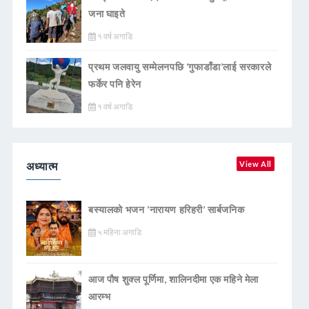
जना घाइते
१ वर्ष अगाडि
प्रथम जलवायु सम्मेलनपछि ‘गुफाडाँडा’लाई सरकारले
फर्केर पनि हेरेन
१ वर्ष अगाडि
अध्यात्म
View All
बस्यालको भजन ‘नारायण हरिहरी’ सार्बजनिक
५ महिना अगाडि
आज पौष शुक्ल पूर्णिमा, शालिनदीमा एक महिने मेला
आरम्भ