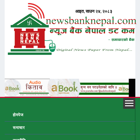
होमपेज
समाचार