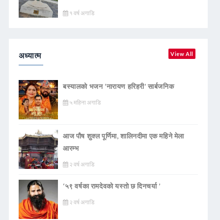
१ वर्ष अगाडि
अध्यात्म
View All
बस्यालको भजन ‘नारायण हरिहरी’ सार्बजनिक
५ महिना अगाडि
आज पौष शुक्ल पूर्णिमा, शालिनदीमा एक महिने मेला
आरम्भ
२ वर्ष अगाडि
‘५९ वर्षका रामदेवकाे यस्ताे छ दिनचर्या ’
२ वर्ष अगाडि