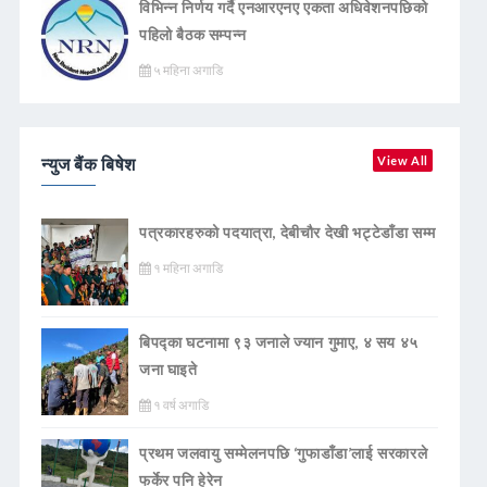
विभिन्न निर्णय गर्दै एनआरएनए एकता अधिवेशनपछिको
पहिलो बैठक सम्पन्न
५ महिना अगाडि
न्युज बैंक बिषेश
View All
पत्रकारहरुको पदयात्रा, देबीचौर देखी भट्टेडाँडा सम्म
१ महिना अगाडि
बिपद्का घटनामा ९३ जनाले ज्यान गुमाए, ४ सय ४५
जना घाइते
१ वर्ष अगाडि
प्रथम जलवायु सम्मेलनपछि ‘गुफाडाँडा’लाई सरकारले
फर्केर पनि हेरेन