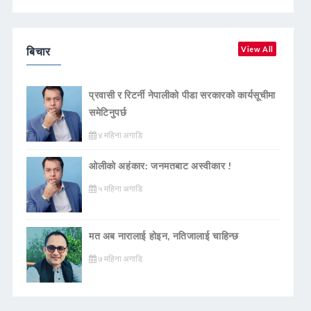
बिचार
View All
प्रवासी र रिटर्नी नेपालीको पीडा सरकारको कार्यसूचीमा
समेटिनुपर्छ
४ महिना अगाडि
ओलीको अहंकार: जनमतबाट अस्वीकार !
५ महिना अगाडि
मत अब नारालाई होइन, नतिजालाई चाहिन्छ
७ महिना अगाडि