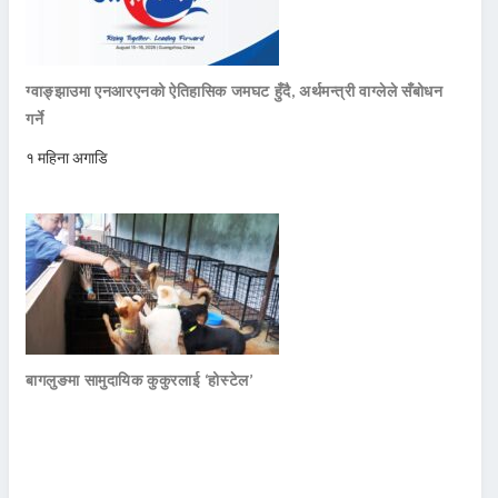
ग्वाङ्झाउमा एनआरएनको ऐतिहासिक जमघट हुँदै, अर्थमन्त्री वाग्लेले सँबोधन
गर्ने
१ महिना अगाडि
बागलुङमा सामुदायिक कुकुरलाई ‘होस्टेल’