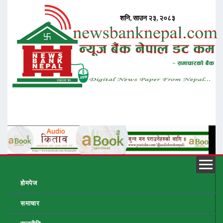
होमपेज
समाचार