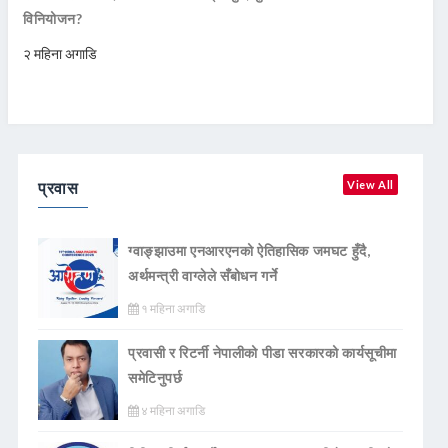
विनियोजन?
२ महिना अगाडि
प्रवास
View All
ग्वाङ्झाउमा एनआरएनको ऐतिहासिक जमघट हुँदै,
अर्थमन्त्री वाग्लेले सँबोधन गर्ने
१ महिना अगाडि
प्रवासी र रिटर्नी नेपालीको पीडा सरकारको कार्यसूचीमा
समेटिनुपर्छ
४ महिना अगाडि