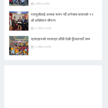
७ महिना अगाडि
पराजुलीलाई अध्यक्ष चयन गर्दै अनेसास कतारको ११
औ अधिबेशन सँम्पन्न
११ महिना अगाडि
स्रष्टाहरुको पदयात्रा डाँछी देखी फुँयालगाउँ सम्म
१२ महिना अगाडि