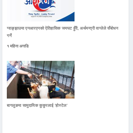
ग्वाङ्झाउमा एनआरएनको ऐतिहासिक जमघट हुँदै, अर्थमन्त्री वाग्लेले सँबोधन
गर्ने
१ महिना अगाडि
बागलुङमा सामुदायिक कुकुरलाई ‘होस्टेल’