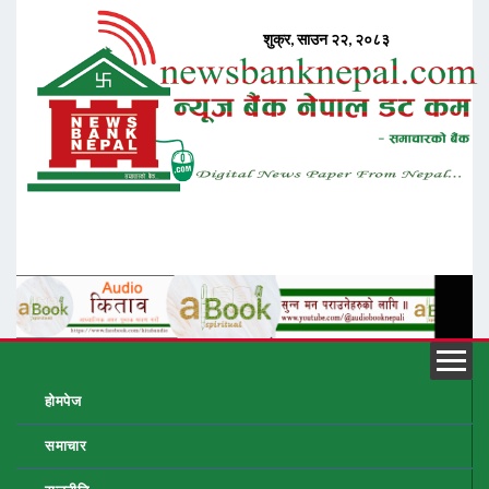
होमपेज
समाचार