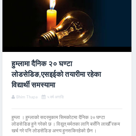
हुम्लामा दैनिक २० घण्टा
लोडसेडिङ,एसइईको तयारीमा रहेका
विद्यार्थी समस्यामा
Bhim Thapa
५ वर्ष अगाडि
हुम्ला । हुम्लाको सदरमुकाम सिमकोटमा दैनिक २० घण्टा
लोडसेडिङ हुने गरेको छ । विद्युत् मर्मतका लागि बर्सेनि लाखौँ रकम
खर्च गरे पनि लोडसेडिङ अन्त्य हुनसकिरहेको छैन ।