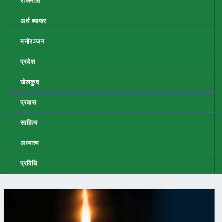
राजनीति
अर्थ ब्यापार
मनोरञ्जन
प्रदेश
खेलकुद
प्रवास
साहित्य
अध्यात्म
प्रविधि