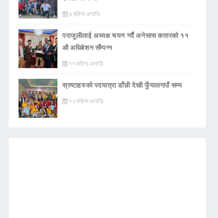
७ महिना अगाडि
पराजुलीलाई अध्यक्ष चयन गर्दै अनेसास कतारको ११
औ अधिबेशन सँम्पन्न
११ महिना अगाडि
स्रष्टाहरुको पदयात्रा डाँछी देखी फुँयालगाउँ सम्म
१२ महिना अगाडि