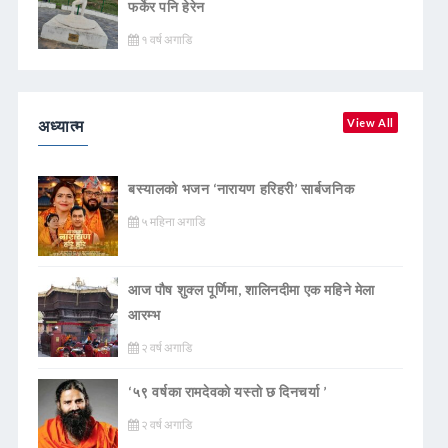
फर्केर पनि हेरेन
१ वर्ष अगाडि
अध्यात्म
View All
बस्यालको भजन ‘नारायण हरिहरी’ सार्बजनिक
५ महिना अगाडि
आज पौष शुक्ल पूर्णिमा, शालिनदीमा एक महिने मेला
आरम्भ
२ वर्ष अगाडि
‘५९ वर्षका रामदेवकाे यस्ताे छ दिनचर्या ’
२ वर्ष अगाडि