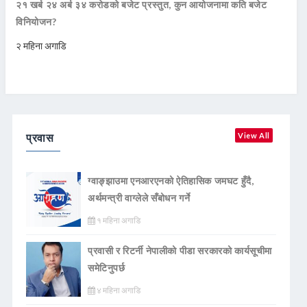
२१ खर्ब २४ अर्ब ३४ करोडको बजेट प्रस्तुत, कुन आयोजनामा कति बजेट
विनियोजन?
२ महिना अगाडि
प्रवास
View All
ग्वाङ्झाउमा एनआरएनको ऐतिहासिक जमघट हुँदै,
अर्थमन्त्री वाग्लेले सँबोधन गर्ने
१ महिना अगाडि
प्रवासी र रिटर्नी नेपालीको पीडा सरकारको कार्यसूचीमा
समेटिनुपर्छ
४ महिना अगाडि