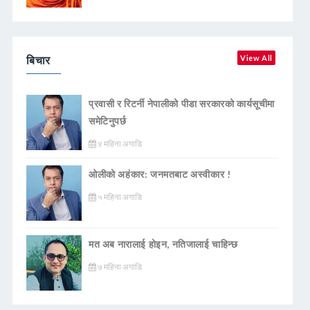
बिचार
View All
प्रवासी र रिटर्नी नेपालीको पीडा सरकारको कार्यसूचीमा
समेटिनुपर्छ
४ महिना अगाडि
ओलीको अहंकार: जनमतबाट अस्वीकार !
५ महिना अगाडि
मत अब नारालाई होइन, नतिजालाई चाहिन्छ
७ महिना अगाडि