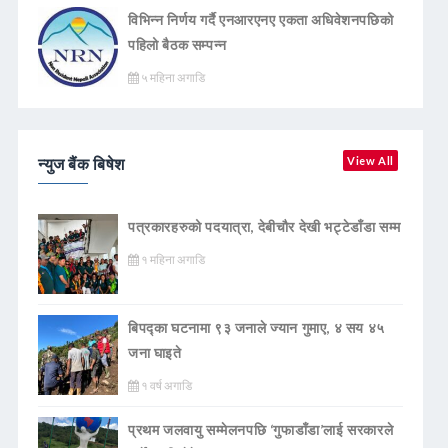
विभिन्न निर्णय गर्दै एनआरएनए एकता अधिवेशनपछिको
पहिलो बैठक सम्पन्न
५ महिना अगाडि
न्युज बैंक बिषेश
View All
पत्रकारहरुको पदयात्रा, देबीचौर देखी भट्टेडाँडा सम्म
१ महिना अगाडि
बिपद्का घटनामा ९३ जनाले ज्यान गुमाए, ४ सय ४५
जना घाइते
१ वर्ष अगाडि
प्रथम जलवायु सम्मेलनपछि ‘गुफाडाँडा’लाई सरकारले