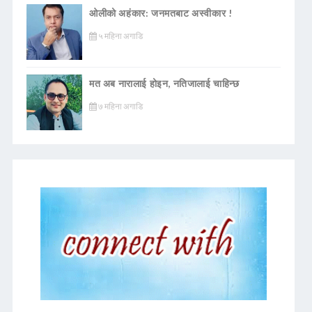
ओलीको अहंकार: जनमतबाट अस्वीकार !
५ महिना अगाडि
मत अब नारालाई होइन, नतिजालाई चाहिन्छ
७ महिना अगाडि