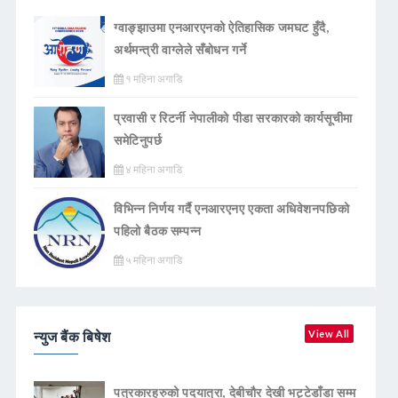
ग्वाङ्झाउमा एनआरएनको ऐतिहासिक जमघट हुँदै,
अर्थमन्त्री वाग्लेले सँबोधन गर्ने
१ महिना अगाडि
प्रवासी र रिटर्नी नेपालीको पीडा सरकारको कार्यसूचीमा
समेटिनुपर्छ
४ महिना अगाडि
विभिन्न निर्णय गर्दै एनआरएनए एकता अधिवेशनपछिको
पहिलो बैठक सम्पन्न
५ महिना अगाडि
न्युज बैंक बिषेश
View All
पत्रकारहरुको पदयात्रा, देबीचौर देखी भट्टेडाँडा सम्म