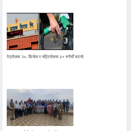
पेट्रोलमा २०, डिजेल र मट्टितेलमा ३० रुपैयाँ घटयो