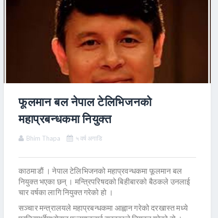
फूलमान बल नेपाल टेलिभिजनको
महाप्रबन्धकमा नियुक्त
Bhim Thapa
५ वर्ष अगाडि
काठमाडाैं । नेपाल टेलिभिजनको महाप्रवन्धकमा फूलमान बल
नियुक्त भएका छन् । मन्त्रिपरिषदको बिहीबारको बैठकले उनलाई
चार वर्षका लागि नियुक्त गरेको हो ।
सञ्चार मन्त्रालयले महाप्रबन्धकमा आह्वान गरेको दरखास्त मध्ये