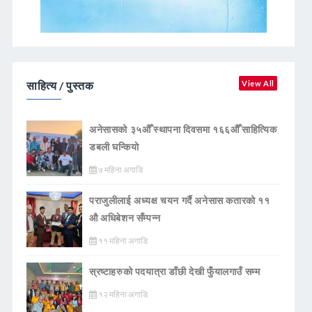
साहित्य / पुस्तक
View All
अनेसासको ३५औँ स्थापना दिवसमा १६६औँ साहित्यिक
डबली घन्कियाे
७ महिना अगाडि
पराजुलीलाई अध्यक्ष चयन गर्दै अनेसास कतारको ११
औ अधिबेशन सँम्पन्न
११ महिना अगाडि
स्रष्टाहरुको पदयात्रा डाँछी देखी फुँयालगाउँ सम्म
१२ महिना अगाडि