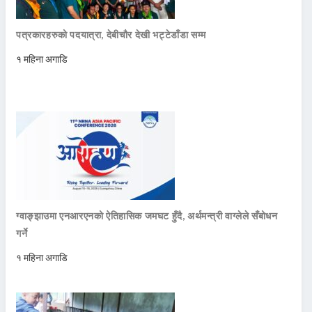
पत्रकारहरुको पदयात्रा, देबीचौर देखी भट्टेडाँडा सम्म
१ महिना अगाडि
ग्वाङ्झाउमा एनआरएनको ऐतिहासिक जमघट हुँदै, अर्थमन्त्री वाग्लेले सँबोधन
गर्ने
१ महिना अगाडि