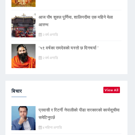
आज पौष शुक्ल पूर्णिमा, शालिनदीमा एक महिने मेला
आरम्भ
२ वर्ष अगाडि
‘५९ वर्षका रामदेवकाे यस्ताे छ दिनचर्या ’
२ वर्ष अगाडि
बिचार
View All
प्रवासी र रिटर्नी नेपालीको पीडा सरकारको कार्यसूचीमा
समेटिनुपर्छ
४ महिना अगाडि