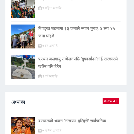
१ महिना अगाडि
बिपद्का घटनामा ९३ जनाले ज्यान गुमाए, ४ सय ४५
जना घाइते
१ वर्ष अगाडि
प्रथम जलवायु सम्मेलनपछि ‘गुफाडाँडा’लाई सरकारले
फर्केर पनि हेरेन
१ वर्ष अगाडि
अध्यात्म
View All
बस्यालको भजन ‘नारायण हरिहरी’ सार्बजनिक
५ महिना अगाडि