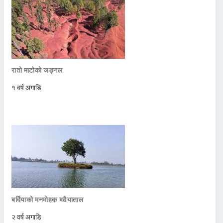
रातो माटोको जङ्गल
१ वर्ष अगाडि
बर्दियाको मनमोहक बढैयाताल
२ वर्ष अगाडि