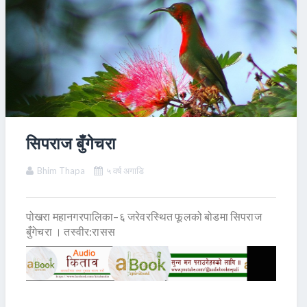
सिपराज बुँगेचरा
Bhim Thapa
५ वर्ष अगाडि
पोखरा महानगरपालिका–६ जरेवरस्थित फूलको बोडमा सिपराज
बुँगेचरा । तस्वीर:रासस