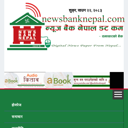
होमपेज
समाचार