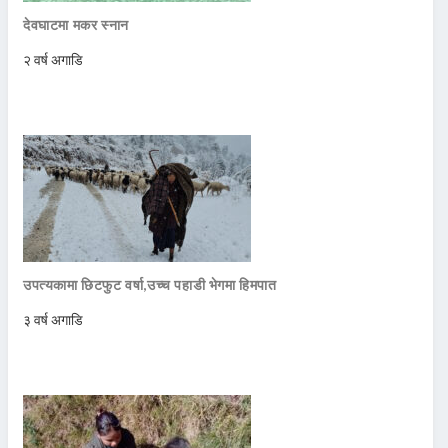
देवघाटमा मकर स्नान
२ वर्ष अगाडि
उपत्यकामा छिटफुट वर्षा,उच्च पहाडी भेगमा हिमपात
३ वर्ष अगाडि