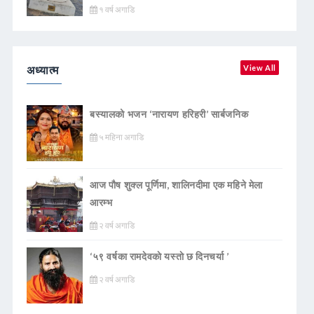
१ वर्ष अगाडि
अध्यात्म
View All
बस्यालको भजन ‘नारायण हरिहरी’ सार्बजनिक
५ महिना अगाडि
आज पौष शुक्ल पूर्णिमा, शालिनदीमा एक महिने मेला
आरम्भ
२ वर्ष अगाडि
‘५९ वर्षका रामदेवकाे यस्ताे छ दिनचर्या ’
२ वर्ष अगाडि