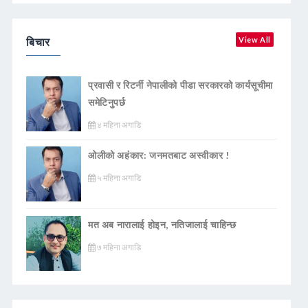
बिचार
View All
प्रवासी र रिटर्नी नेपालीको पीडा सरकारको कार्यसूचीमा
समेटिनुपर्छ
४ महिना अगाडि
ओलीको अहंकार: जनमतबाट अस्वीकार !
५ महिना अगाडि
मत अब नारालाई होइन, नतिजालाई चाहिन्छ
७ महिना अगाडि