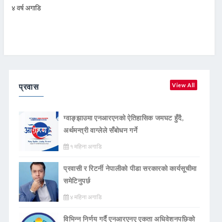
४ वर्ष अगाडि
प्रवास
View All
ग्वाङ्झाउमा एनआरएनको ऐतिहासिक जमघट हुँदै,
अर्थमन्त्री वाग्लेले सँबोधन गर्ने
१ महिना अगाडि
प्रवासी र रिटर्नी नेपालीको पीडा सरकारको कार्यसूचीमा
समेटिनुपर्छ
४ महिना अगाडि
विभिन्न निर्णय गर्दै एनआरएनए एकता अधिवेशनपछिको