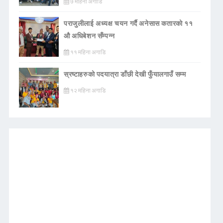
७ महिना अगाडि
पराजुलीलाई अध्यक्ष चयन गर्दै अनेसास कतारको ११
औ अधिबेशन सँम्पन्न
११ महिना अगाडि
स्रष्टाहरुको पदयात्रा डाँछी देखी फुँयालगाउँ सम्म
१२ महिना अगाडि