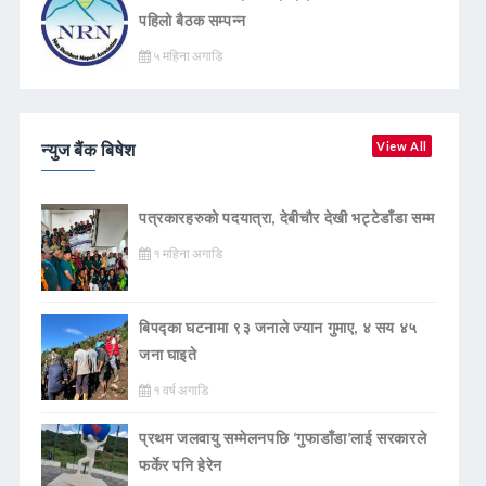
पहिलो बैठक सम्पन्न
५ महिना अगाडि
न्युज बैंक बिषेश
View All
पत्रकारहरुको पदयात्रा, देबीचौर देखी भट्टेडाँडा सम्म
१ महिना अगाडि
बिपद्का घटनामा ९३ जनाले ज्यान गुमाए, ४ सय ४५
जना घाइते
१ वर्ष अगाडि
प्रथम जलवायु सम्मेलनपछि ‘गुफाडाँडा’लाई सरकारले
फर्केर पनि हेरेन