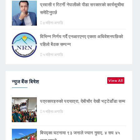
प्रवासी र रिटर्नी नेपालीको पीडा सरकारको कार्यसूचीमा
समेटिनुपर्छ
४ महिना अगाडि
विभिन्न निर्णय गर्दै एनआरएनए एकता अधिवेशनपछिको
पहिलो बैठक सम्पन्न
५ महिना अगाडि
न्युज बैंक बिषेश
View All
पत्रकारहरुको पदयात्रा, देबीचौर देखी भट्टेडाँडा सम्म
१ महिना अगाडि
बिपद्का घटनामा ९३ जनाले ज्यान गुमाए, ४ सय ४५