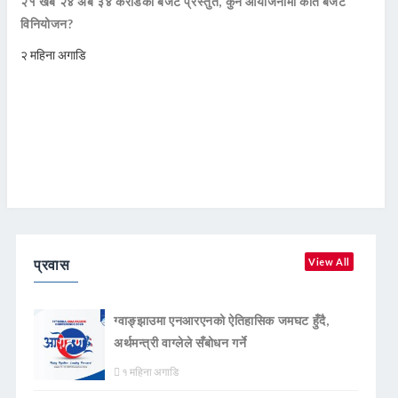
२१ खर्ब २४ अर्ब ३४ करोडको बजेट प्रस्तुत, कुन आयोजनामा कति बजेट
विनियोजन?
२ महिना अगाडि
प्रवास
View All
ग्वाङ्झाउमा एनआरएनको ऐतिहासिक जमघट हुँदै,
अर्थमन्त्री वाग्लेले सँबोधन गर्ने
१ महिना अगाडि