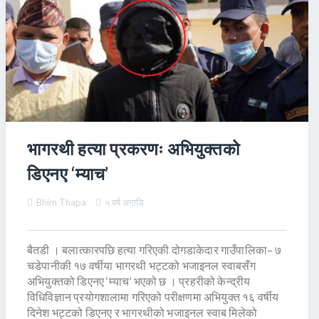
भागरथी हत्या प्रकरणः अभियुक्तको
डिएनए ‘म्याच’
Bhim Thapa
५ वर्ष अगाडि
बैतडी । बलात्कारपछि हत्या गरिएकी दोगडाकेदार गाउँपालिका– ७
चडेपानीकी १७ वर्षीया भागरथी भट्टको भजाइनल स्वाबसँग
अभियुक्तको डिएनए ‘म्याच’ भएको छ । प्रहरीको केन्द्रीय
विधिविज्ञान प्रयोगशालामा गरिएको परीक्षणमा अभियुक्त १६ वर्षीय
दिनेश भट्टको डिएनए र भागरथीको भजाइनल स्वाब मिलेको