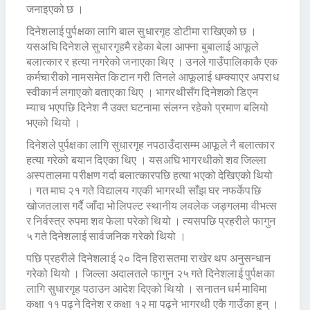
जनाइएको छ ।
दिनेशलाई पुर्पक्षका लागि बाल सुधारगृह डोटीमा राखिएको छ ।
यसअघि दिनेशले सुधारगृहमै रहेका बेला आफ्ना बुबालाई आफूले
बलात्कार र हत्या नगरेको जनाएका थिए । उनले गाउँपालिकाकै एक
कर्मचारीको नामसमेत किटान गरी तिनले आफूलाई धम्क्याएर अपराध
स्वीकार्न लगाएको बताएका थिए । भागरथीसँग दिनेशको डिएन
म्याच भएपछि दिनेश नै उक्त घटनामा संलग्न रहेको प्रमाण बलियो
भएको थियो ।
दिनेशले पुर्पक्षका लागि सुधारगृह नपठाउँदासम्म आफूले नै बलात्कार
हत्या गरेको बयान दिएका थिए । यसअघि भागरथीको शव जिल्ला
अस्पतालमा परीक्षण गर्दा बलात्कारपछि हत्या भएको देखिएको थियो
। गत माघ २१ गते विद्यालय गएकी भागरथी साँझ घर नफर्केपछि
खोजतलास गर्दै जाँदा भोलिपल्ट स्थानीय लवलेक जङ्गलमा वीभत्स
र निर्वस्त्र रुपमा शव फेला परेको थियो । त्यसपछि प्रहरीले फागुन
५ गते दिनेशलाई सार्वजनिक गरेको थियो ।
पछि प्रहरीले दिनेशलाई २० दिन हिरासतमा राखेर थप अनुसन्धान
गरेको थियो । जिल्ला अदालतले फागुन २५ गते दिनेशलाई पुर्पक्षका
लागि सुधारगृह पठाउन आदेश दिएको थियो । सनातन धर्म माविमा
कक्षा ११ पढ्ने दिनेश र कक्षा १२ मा पढ्ने भागरथी एकै गाउँका हुन् ।