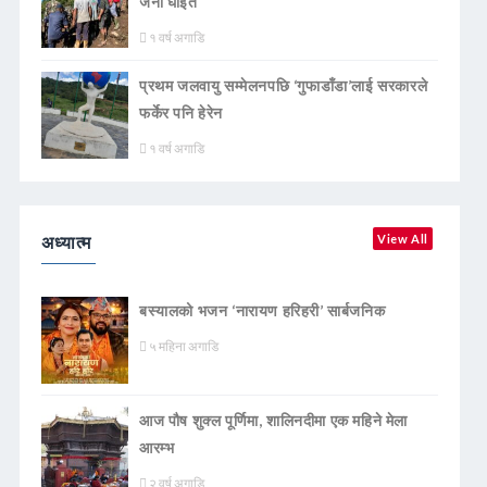
जना घाइते
१ वर्ष अगाडि
प्रथम जलवायु सम्मेलनपछि ‘गुफाडाँडा’लाई सरकारले
फर्केर पनि हेरेन
१ वर्ष अगाडि
अध्यात्म
View All
बस्यालको भजन ‘नारायण हरिहरी’ सार्बजनिक
५ महिना अगाडि
आज पौष शुक्ल पूर्णिमा, शालिनदीमा एक महिने मेला
आरम्भ
२ वर्ष अगाडि