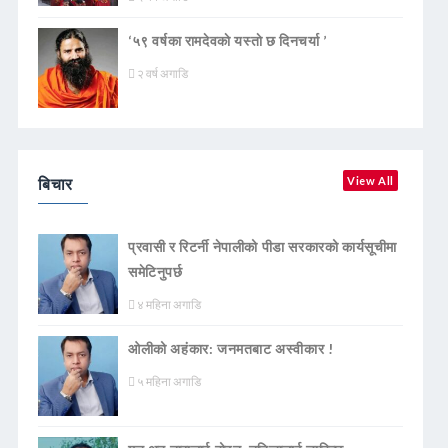
‘५९ वर्षका रामदेवकाे यस्ताे छ दिनचर्या ’
२ वर्ष अगाडि
बिचार
View All
प्रवासी र रिटर्नी नेपालीको पीडा सरकारको कार्यसूचीमा
समेटिनुपर्छ
४ महिना अगाडि
ओलीको अहंकार: जनमतबाट अस्वीकार !
५ महिना अगाडि