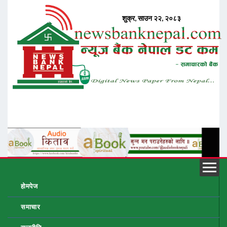
होमपेज
समाचार