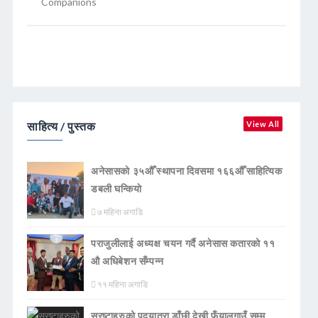
Companions
साहित्य / पुस्तक
View All
अनेसासको ३५औँ स्थापना दिवसमा १६६औँ साहित्यिक
डबली घन्कियाे
७ महिना अगाडि
पराजुलीलाई अध्यक्ष चयन गर्दै अनेसास कतारको ११
औ अधिबेशन सँम्पन्न
११ महिना अगाडि
स्रष्टाहरुको पदयात्रा डाँछी देखी फुँयालगाउँ सम्म