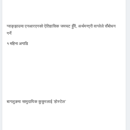
ग्वाङ्झाउमा एनआरएनको ऐतिहासिक जमघट हुँदै, अर्थमन्त्री वाग्लेले सँबोधन
गर्ने
१ महिना अगाडि
बागलुङमा सामुदायिक कुकुरलाई ‘होस्टेल’