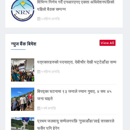
विभिन्न निर्णय गर्दै एनआरएनए एकता अधिवेशनपछिको
पहिलो बैठक सम्पन्न
५ महिना अगाडि
न्युज बैंक बिषेश
View All
पत्रकारहरुको पदयात्रा, देबीचौर देखी भट्टेडाँडा सम्म
१ महिना अगाडि
बिपद्का घटनामा ९३ जनाले ज्यान गुमाए, ४ सय ४५
जना घाइते
१ वर्ष अगाडि
प्रथम जलवायु सम्मेलनपछि ‘गुफाडाँडा’लाई सरकारले
फर्केर पनि हेरेन