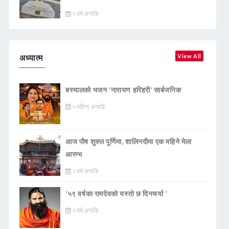
१ वर्ष अगाडि
अध्यात्म
View All
बस्यालको भजन ‘नारायण हरिहरी’ सार्बजनिक
५ महिना अगाडि
आज पौष शुक्ल पूर्णिमा, शालिनदीमा एक महिने मेला
आरम्भ
२ वर्ष अगाडि
‘५९ वर्षका रामदेवकाे यस्ताे छ दिनचर्या ’
२ वर्ष अगाडि