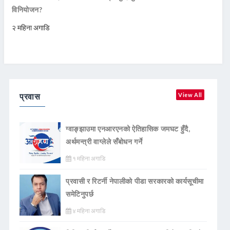
विनियोजन?
२ महिना अगाडि
प्रवास
View All
ग्वाङ्झाउमा एनआरएनको ऐतिहासिक जमघट हुँदै,
अर्थमन्त्री वाग्लेले सँबोधन गर्ने
१ महिना अगाडि
प्रवासी र रिटर्नी नेपालीको पीडा सरकारको कार्यसूचीमा
समेटिनुपर्छ
४ महिना अगाडि