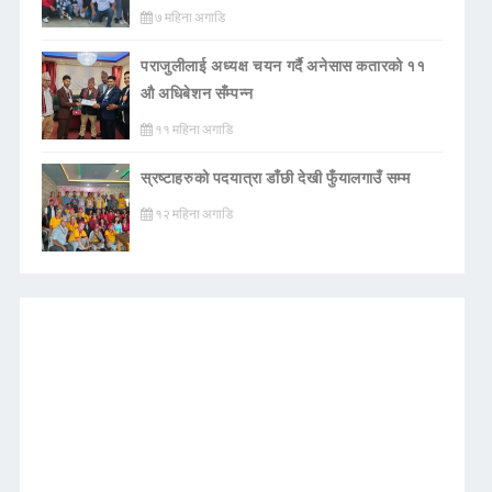
७ महिना अगाडि
पराजुलीलाई अध्यक्ष चयन गर्दै अनेसास कतारको ११
औ अधिबेशन सँम्पन्न
११ महिना अगाडि
स्रष्टाहरुको पदयात्रा डाँछी देखी फुँयालगाउँ सम्म
१२ महिना अगाडि