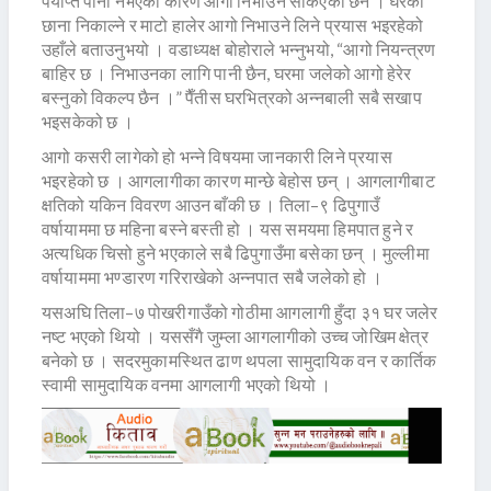
पर्याप्त पानी नभएका कारण आगो निभाउन सकिएको छैन । घरको
छाना निकाल्ने र माटो हालेर आगो निभाउने लिने प्रयास भइरहेको
उहाँले बताउनुभयो । वडाध्यक्ष बोहोराले भन्नुभयो, “आगो नियन्त्रण
बाहिर छ । निभाउनका लागि पानी छैन, घरमा जलेको आगो हेरेर
बस्नुको विकल्प छैन ।” पैँतीस घरभित्रको अन्नबाली सबै सखाप
भइसकेको छ ।
आगो कसरी लागेको हो भन्ने विषयमा जानकारी लिने प्रयास
भइरहेको छ । आगलागीका कारण मान्छे बेहोस छन् । आगलागीबाट
क्षतिको यकिन विवरण आउन बाँकी छ । तिला–९ ढिपुगाउँ
वर्षायाममा छ महिना बस्ने बस्ती हो । यस समयमा हिमपात हुने र
अत्यधिक चिसो हुने भएकाले सबै ढिपुगाउँमा बसेका छन् । मुल्लीमा
वर्षायाममा भण्डारण गरिराखेको अन्नपात सबै जलेको हो ।
यसअघि तिला–७ पोखरीगाउँको गोठीमा आगलागी हुँदा ३१ घर जलेर
नष्ट भएको थियो । यससँगै जुम्ला आगलागीको उच्च जोखिम क्षेत्र
बनेको छ । सदरमुकामस्थित ढाण थपला सामुदायिक वन र कार्तिक
स्वामी सामुदायिक वनमा आगलागी भएको थियो ।