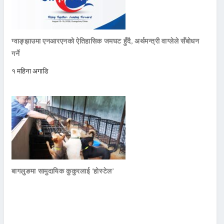
ग्वाङ्झाउमा एनआरएनको ऐतिहासिक जमघट हुँदै, अर्थमन्त्री वाग्लेले सँबोधन
गर्ने
१ महिना अगाडि
बागलुङमा सामुदायिक कुकुरलाई ‘होस्टेल’