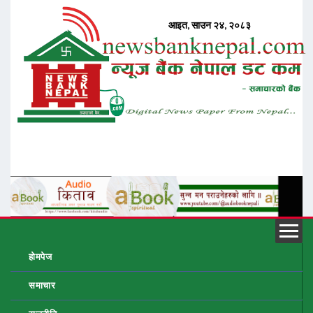
होमपेज
समाचार