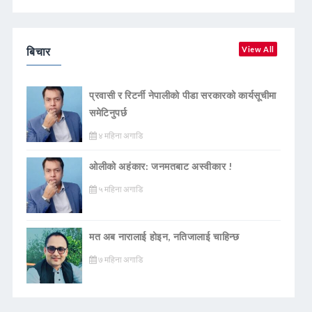
बिचार
View All
प्रवासी र रिटर्नी नेपालीको पीडा सरकारको कार्यसूचीमा
समेटिनुपर्छ
४ महिना अगाडि
ओलीको अहंकार: जनमतबाट अस्वीकार !
५ महिना अगाडि
मत अब नारालाई होइन, नतिजालाई चाहिन्छ
७ महिना अगाडि