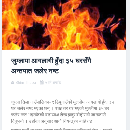
जुम्लामा आगलागी हुँदा ३५ घरसँगै
अन्तपात जलेर नष्ट
Bhim Thapa
५ वर्ष अगाडि
जुम्ला तिला गाउँपालिका–९ ढिपुगाउँको मुल्लीमा आगलागी हुँदा ३५
घर जलेर नष्ट भएका छन् । पचहत्तर घर भएको मुल्लीमा ३५ घर
जलेर नष्ट भइसकेको वडाध्यक्ष शेरबहादुर बोहोराले जानकारी
दिनुभयो । उहाँका अनुसार आगो नियन्त्रण बाहिर छ ।