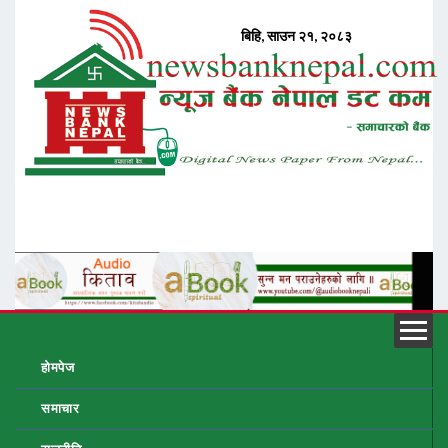
होमपेज
समाचार