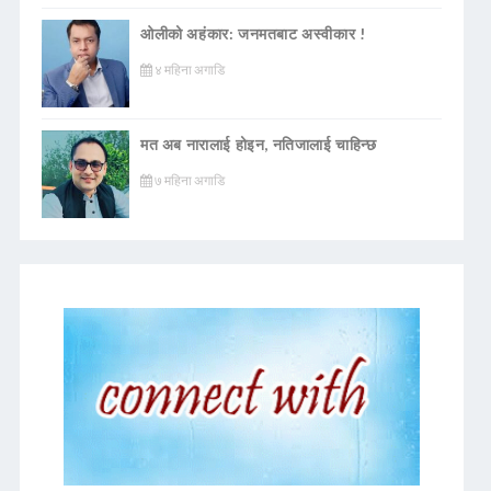
ओलीको अहंकार: जनमतबाट अस्वीकार !
४ महिना अगाडि
मत अब नारालाई होइन, नतिजालाई चाहिन्छ
७ महिना अगाडि