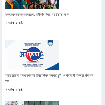
पत्रकारहरुको पदयात्रा, देबीचौर देखी भट्टेडाँडा सम्म
१ महिना अगाडि
ग्वाङ्झाउमा एनआरएनको ऐतिहासिक जमघट हुँदै, अर्थमन्त्री वाग्लेले सँबोधन
गर्ने
१ महिना अगाडि