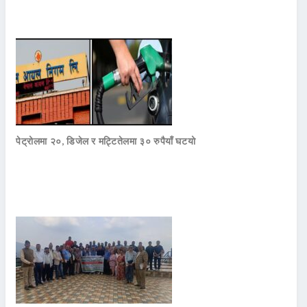
पेट्रोलमा २०, डिजेल र मट्टितेलमा ३० रुपैयाँ घटयो