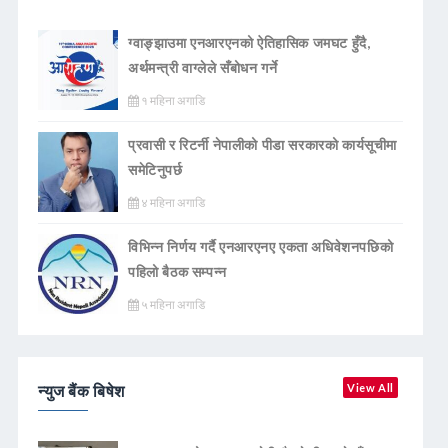
ग्वाङ्झाउमा एनआरएनको ऐतिहासिक जमघट हुँदै,
अर्थमन्त्री वाग्लेले सँबोधन गर्ने
१ महिना अगाडि
प्रवासी र रिटर्नी नेपालीको पीडा सरकारको कार्यसूचीमा
समेटिनुपर्छ
४ महिना अगाडि
विभिन्न निर्णय गर्दै एनआरएनए एकता अधिवेशनपछिको
पहिलो बैठक सम्पन्न
५ महिना अगाडि
न्युज बैंक बिषेश
View All