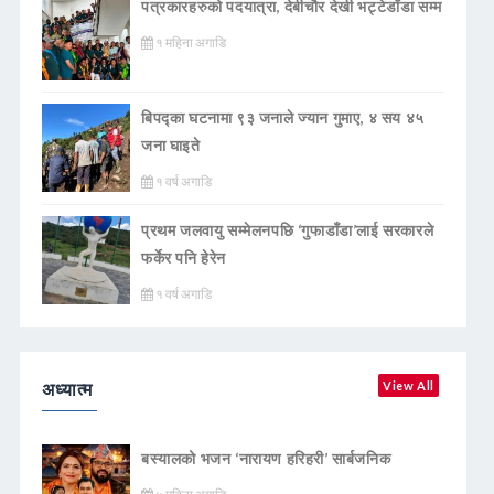
पत्रकारहरुको पदयात्रा, देबीचौर देखी भट्टेडाँडा सम्म
१ महिना अगाडि
बिपद्का घटनामा ९३ जनाले ज्यान गुमाए, ४ सय ४५
जना घाइते
१ वर्ष अगाडि
प्रथम जलवायु सम्मेलनपछि ‘गुफाडाँडा’लाई सरकारले
फर्केर पनि हेरेन
१ वर्ष अगाडि
अध्यात्म
View All
बस्यालको भजन ‘नारायण हरिहरी’ सार्बजनिक