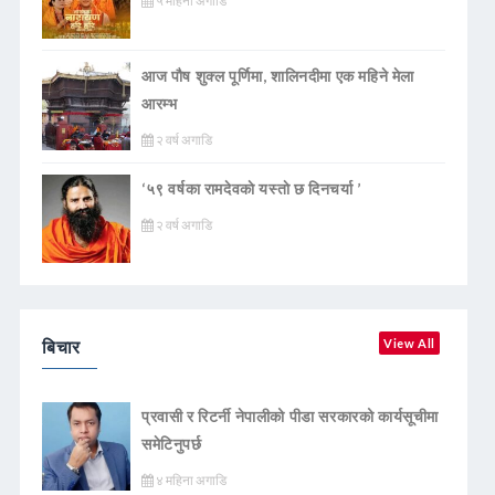
५ महिना अगाडि
आज पौष शुक्ल पूर्णिमा, शालिनदीमा एक महिने मेला
आरम्भ
२ वर्ष अगाडि
‘५९ वर्षका रामदेवकाे यस्ताे छ दिनचर्या ’
२ वर्ष अगाडि
बिचार
View All
प्रवासी र रिटर्नी नेपालीको पीडा सरकारको कार्यसूचीमा
समेटिनुपर्छ
४ महिना अगाडि