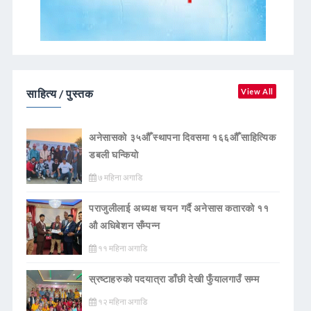
साहित्य / पुस्तक
View All
अनेसासको ३५औँ स्थापना दिवसमा १६६औँ साहित्यिक
डबली घन्कियाे
७ महिना अगाडि
पराजुलीलाई अध्यक्ष चयन गर्दै अनेसास कतारको ११
औ अधिबेशन सँम्पन्न
११ महिना अगाडि
स्रष्टाहरुको पदयात्रा डाँछी देखी फुँयालगाउँ सम्म
१२ महिना अगाडि