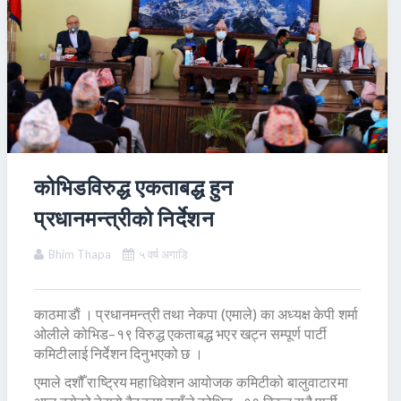
कोभिडविरुद्ध एकताबद्ध हुन
प्रधानमन्त्रीको निर्देशन
Bhim Thapa
५ वर्ष अगाडि
काठमाडाैं । प्रधानमन्त्री तथा नेकपा (एमाले) का अध्यक्ष केपी शर्मा
ओलीले कोभिड–१९ विरुद्ध एकताबद्ध भएर खट्न सम्पूर्ण पार्टी
कमिटीलाई निर्देशन दिनुभएको छ ।
एमाले दशौँ राष्ट्रिय महाधिवेशन आयोजक कमिटीको बालुवाटारमा