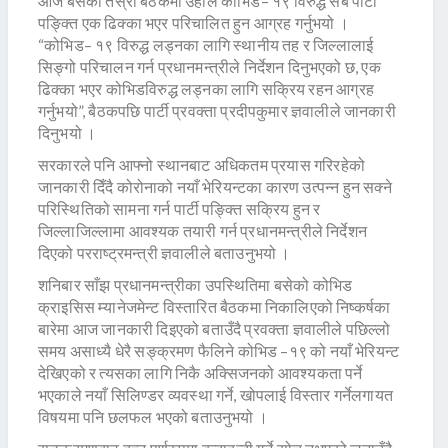
आज बसेको तेस्रो बैठकमा उहाँले कोभिड– १९ विरुद्ध सबै पार्टी
पङ्क्ति एक ढिक्का भएर परिचालित हुन आग्रह गर्नुभयो ।
“कोभिड– १९ विरुद्ध लड्नका लागि स्थानीय तह र जिल्लालाई
सिङ्गो परिचालन गर्न प्रधानमन्त्रीले निर्देशन दिनुभएको छ, एक
ढिक्का भएर कोभिडविरुद्ध लड्नका लागि सक्रिय रहन आग्रह
गर्नुभयो”, बैठकपछि पार्टी प्रवक्ता प्रदीपकुमार ज्ञवालीले जानकारी
दिनुभयो ।
सरकारले पनि आफ्नो स्थानबाट अधिकतम प्रयास गरिरहेको
जानकारी दिँदै कोरोनाको नयाँ भेरियन्टका कारण उत्पन्न हुन सक्ने
परिस्थितिको सामना गर्न पार्टी पङ्क्ति सक्रिय हुन र
जिल्लाजिल्लामा आवश्यक तयारी गर्न प्रधानमन्त्रीले निर्देशन
दिएको परराष्ट्रमन्त्री ज्ञवालीले बताउनुभयो ।
शनिबार साँझ प्रधानमन्त्रीका उपस्थितिमा बसेको कोभिड
क्राइसिस म्यानेजमेन्ट विस्तारित बैठकमा निकालिएको निष्कर्षका
बारेमा आज जानकारी दिइएको बताउँदै प्रवक्ता ज्ञवालीले पछिल्लो
समय असाध्यै धेरै सङ्क्रमण फैलिने कोभिड –१९ को नयाँ भेरियन्ट
देखिएको र त्यसका लागि निकै अक्सिजनको आवश्यकता पर्ने
भएकाले नयाँ सिलिण्डर व्यवस्था गर्ने, खोपलाई विस्तार गर्नेलगायत
विषयमा पनि छलफल भएको बताउनुभयो ।