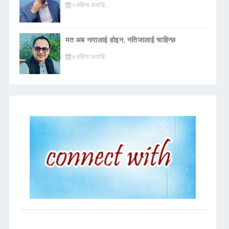
५ महिना अगाडि
मत अब नारालाई होइन, नतिजालाई चाहिन्छ
७ महिना अगाडि