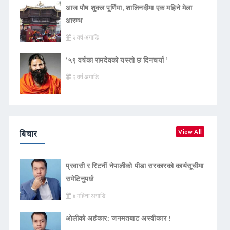
आज पौष शुक्ल पूर्णिमा, शालिनदीमा एक महिने मेला
आरम्भ
२ वर्ष अगाडि
‘५९ वर्षका रामदेवकाे यस्ताे छ दिनचर्या ’
२ वर्ष अगाडि
बिचार
View All
प्रवासी र रिटर्नी नेपालीको पीडा सरकारको कार्यसूचीमा
समेटिनुपर्छ
४ महिना अगाडि
ओलीको अहंकार: जनमतबाट अस्वीकार !