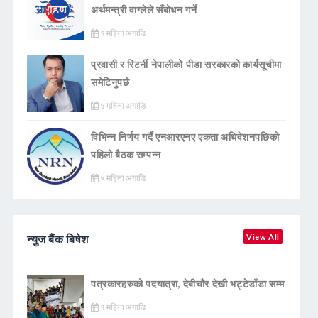
अर्थमन्त्री वाग्लेले सँबोधन गर्ने
१ महिना अगाडि
प्रवासी र रिटर्नी नेपालीको पीडा सरकारको कार्यसूचीमा
समेटिनुपर्छ
४ महिना अगाडि
विभिन्न निर्णय गर्दै एनआरएनए एकता अधिवेशनपछिको
पहिलो बैठक सम्पन्न
५ महिना अगाडि
न्युज बैंक बिषेश
View All
पत्रकारहरुको पदयात्रा, देबीचौर देखी भट्टेडाँडा सम्म
१ महिना अगाडि