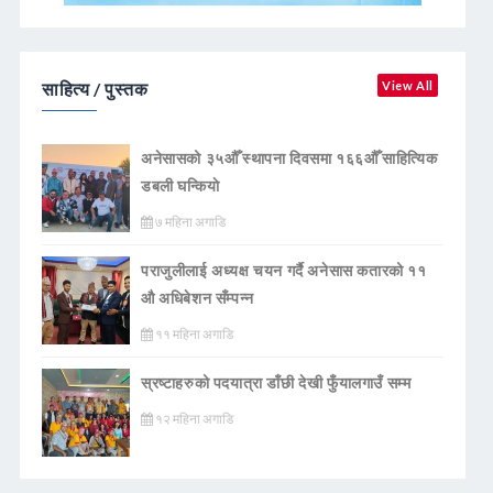
साहित्य / पुस्तक
View All
अनेसासको ३५औँ स्थापना दिवसमा १६६औँ साहित्यिक
डबली घन्कियाे
७ महिना अगाडि
पराजुलीलाई अध्यक्ष चयन गर्दै अनेसास कतारको ११
औ अधिबेशन सँम्पन्न
११ महिना अगाडि
स्रष्टाहरुको पदयात्रा डाँछी देखी फुँयालगाउँ सम्म
१२ महिना अगाडि