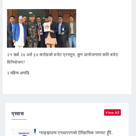
२१ खर्ब २४ अर्ब ३४ करोडको बजेट प्रस्तुत, कुन आयोजनामा कति बजेट
विनियोजन?
२ महिना अगाडि
प्रवास
View All
ग्वाङ्झाउमा एनआरएनको ऐतिहासिक जमघट हुँदै,