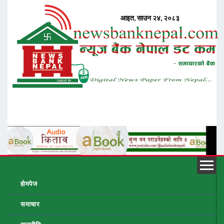
होमपेज
समाचार