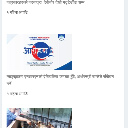
पत्रकारहरुको पदयात्रा, देबीचौर देखी भट्टेडाँडा सम्म
१ महिना अगाडि
ग्वाङ्झाउमा एनआरएनको ऐतिहासिक जमघट हुँदै, अर्थमन्त्री वाग्लेले सँबोधन
गर्ने
१ महिना अगाडि