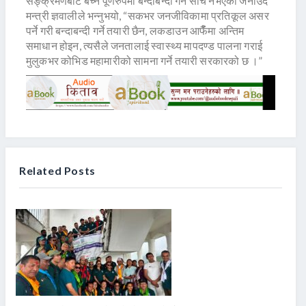
सङ्क्रमणबाट बच्न पूर्णरुपमा बन्दाबन्दी गर्ने सोच नभएको जनाउँदै
मन्त्री ज्ञवालीले भन्नुभयो, “सकभर जनजीविकामा प्रतिकूल असर
पर्ने गरी बन्दाबन्दी गर्ने तयारी छैन, लकडाउन आफैंँमा अन्तिम
समाधान होइन, त्यसैले जनतालाई स्वास्थ्य मापदण्ड पालना गराई
मुलुकभर कोभिड महामारीको सामना गर्ने तयारी सरकारको छ ।”
Related Posts