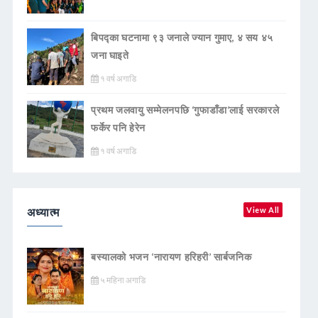
बिपद्का घटनामा ९३ जनाले ज्यान गुमाए, ४ सय ४५
जना घाइते
१ वर्ष अगाडि
प्रथम जलवायु सम्मेलनपछि ‘गुफाडाँडा’लाई सरकारले
फर्केर पनि हेरेन
१ वर्ष अगाडि
अध्यात्म
View All
बस्यालको भजन ‘नारायण हरिहरी’ सार्बजनिक
५ महिना अगाडि