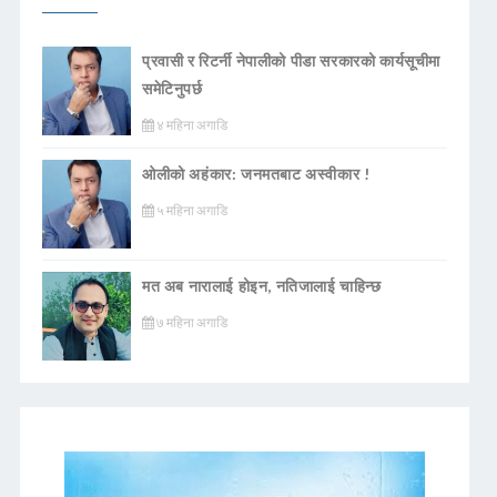
प्रवासी र रिटर्नी नेपालीको पीडा सरकारको कार्यसूचीमा
समेटिनुपर्छ
४ महिना अगाडि
ओलीको अहंकार: जनमतबाट अस्वीकार !
५ महिना अगाडि
मत अब नारालाई होइन, नतिजालाई चाहिन्छ
७ महिना अगाडि