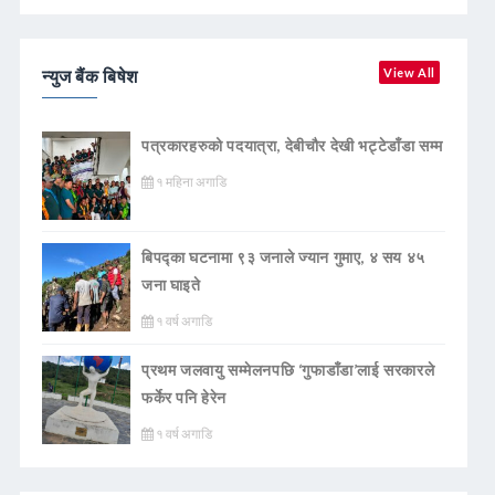
न्युज बैंक बिषेश
View All
पत्रकारहरुको पदयात्रा, देबीचौर देखी भट्टेडाँडा सम्म
१ महिना अगाडि
बिपद्का घटनामा ९३ जनाले ज्यान गुमाए, ४ सय ४५
जना घाइते
१ वर्ष अगाडि
प्रथम जलवायु सम्मेलनपछि ‘गुफाडाँडा’लाई सरकारले
फर्केर पनि हेरेन
१ वर्ष अगाडि