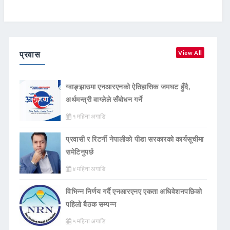
प्रवास
View All
ग्वाङ्झाउमा एनआरएनको ऐतिहासिक जमघट हुँदै,
अर्थमन्त्री वाग्लेले सँबोधन गर्ने
१ महिना अगाडि
प्रवासी र रिटर्नी नेपालीको पीडा सरकारको कार्यसूचीमा
समेटिनुपर्छ
४ महिना अगाडि
विभिन्न निर्णय गर्दै एनआरएनए एकता अधिवेशनपछिको
पहिलो बैठक सम्पन्न
५ महिना अगाडि