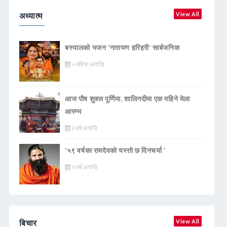
अध्यात्म
View All
बस्यालको भजन ‘नारायण हरिहरी’ सार्बजनिक
५ महिना अगाडि
आज पौष शुक्ल पूर्णिमा, शालिनदीमा एक महिने मेला
आरम्भ
२ वर्ष अगाडि
‘५९ वर्षका रामदेवकाे यस्ताे छ दिनचर्या ’
२ वर्ष अगाडि
बिचार
View All