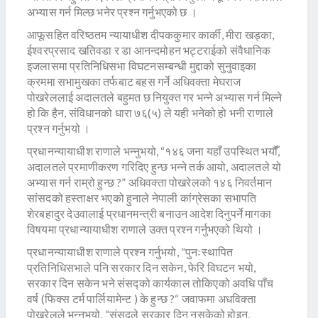
अभ्यास गर्न मिल्छ भनेर प्रश्न गर्नुभएको छ ।
आफूसहित वरिष्ठतम न्यायाधीश दीपककुमार कार्की, मीरा खड्का,
ईश्वरप्रसाद खतिवडा र डा आनन्दमोहन भट्टराईको संवैधानिक
इजलासमा प्रतिनिधिसभा विघटनसम्बन्धी मुद्दाको सुनुवाइका
क्रममा सभामुखका तर्फबाट बहस गर्ने अधिवक्ता मेघराज
पोखरेललाई अदालतले बहुमत छ नियुक्त गर भन्ने अभ्यास गर्न मिल्ने
हो कि हैन, संविधानको धारा ७६(५) ले यही भनेको हो भनी राणाले
प्रश्न गर्नुभयो ।
प्रधानन्यायाधीश राणाले भन्नुभयो, “१४६ जना यहाँ उपस्थित भयौंँ,
अदालतले प्रमाणीकरण गरिदिए हुन्छ भन्ने तर्क आयो, अदालतले यो
अभ्यास गर्न राम्रो हुन्छ ?” अधिवक्ता पोखरेलको १४६ निवर्तमान
सांसदको हस्ताक्षर भएको हुनाले नेपाली कांग्रेसका सभापति
शेरबहादुर देउवालाई प्रधानमन्त्री बनाउन आदेश दिनुपर्ने मागका
विषयमा प्रधान्यायाधीश राणाले उक्त प्रश्न गर्नुभएको थियो ।
प्रधानन्यायाधीश राणाले प्रश्न गर्नुभयो, “पुनःस्थापित
प्रतिनिधिसभाले पनि सरकार दिन सकेन, फेरि विघटन भयो,
सरकार दिन सकेन भने संसद्को कार्यकाल तोकिएको अवधि पाँच
वर्ष (फिक्स टर्म पार्लियामेन्ट ) के हुन्छ ?“ जवाफमा अधविक्ता
पोखरेलले भन्नुभयो, “संसद्ले सरकार दिन नसकेको होइन,