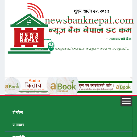
होमपेज
समाचार