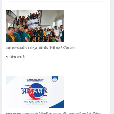
पत्रकारहरुको पदयात्रा, देबीचौर देखी भट्टेडाँडा सम्म
१ महिना अगाडि
ग्वाङ्झाउमा एनआरएनको ऐतिहासिक जमघट हुँदै, अर्थमन्त्री वाग्लेले सँबोधन