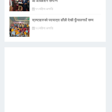
औ अधिबेशन सँम्पन्न
११ महिना अगाडि
स्रष्टाहरुको पदयात्रा डाँछी देखी फुँयालगाउँ सम्म
१२ महिना अगाडि