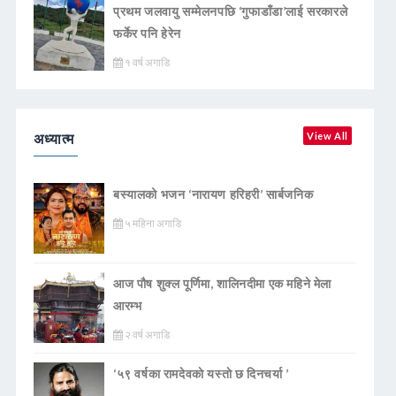
प्रथम जलवायु सम्मेलनपछि ‘गुफाडाँडा’लाई सरकारले
फर्केर पनि हेरेन
१ वर्ष अगाडि
अध्यात्म
View All
बस्यालको भजन ‘नारायण हरिहरी’ सार्बजनिक
५ महिना अगाडि
आज पौष शुक्ल पूर्णिमा, शालिनदीमा एक महिने मेला
आरम्भ
२ वर्ष अगाडि
‘५९ वर्षका रामदेवकाे यस्ताे छ दिनचर्या ’