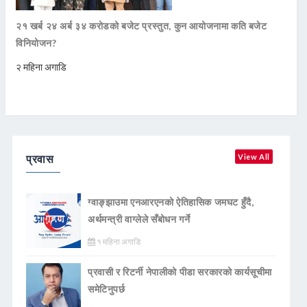
२१ खर्ब २४ अर्ब ३४ करोडको बजेट प्रस्तुत, कुन आयोजनामा कति बजेट
विनियोजन?
२ महिना अगाडि
प्रवास
View All
ग्वाङ्झाउमा एनआरएनको ऐतिहासिक जमघट हुँदै,
अर्थमन्त्री वाग्लेले सँबोधन गर्ने
१ महिना अगाडि
प्रवासी र रिटर्नी नेपालीको पीडा सरकारको कार्यसूचीमा
समेटिनुपर्छ