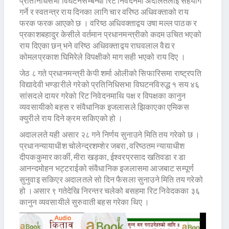
प्रतिनिधिसभा विघटनसम्बन्धी रिट निवेदनमा अदालतलाई सहयोग
गर्ने र स्वतन्त्र राय दिनका लागि चार वरिष्ठ अधिवक्ताको राय
फरक फरक आएको छ । वरिष्ठ अधिवक्ताद्वय उषा मल्ल पाठक र
प्रकाशबहादुर केसीले वर्तमान प्रधानमन्त्रीको कदम उचित भएको
राय दिएका छन् भने वरिष्ठ अधिवक्ताद्वय राघवलाल वैद्य र
कोमलप्रकाश घिमिरेले विपक्षीको माग सही भएको राय दिए ।
जेठ ८ गते प्रधानमन्त्री केपी शर्मा ओलीको सिफारिसमा राष्ट्रपति
विद्यादेवी भण्डारीले गरेको प्रतिनिधिसभा विघटनविरुद्ध १ सय ४६
सांसदले दायर गरेको रिट निवेदनमाथि पक्ष र विपक्षका कानुन
व्यवसायीको बहस र संवैधानिक इजलासले झिकाएका एमिकस
क्युरीले राय दिने क्रम सकिएको हो ।
अदाललते यही असार २८ गने निर्णय सुनाउने मिति तय गरेको छ ।
प्रधानन्यायाधीश चोलेन्द्रशम्शेर जबरा, वरिष्ठतम न्यायाधीश
दीपककुमार कार्की, मीरा खड्का, ईश्वरप्रसाद खतिवडा र डा
आनन्दमोहन भट्टराईको संवैधानिक इजलासमा आजबाट सम्पूर्ण
सुनुवाइ सकिएर अदालतले सो दिन फैसला सुनाउने मिति तय गरेको
हो ।असार ९ गतेदेखि निरन्तर चलेको बसहमा रिट निवेदकका ३६
कानुन व्यवसायीले सुरुवाती बहस गरेका थिए ।