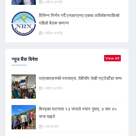
४ महिना अगाडि
विभिन्न निर्णय गर्दै एनआरएनए एकता अधिवेशनपछिको
पहिलो बैठक सम्पन्न
५ महिना अगाडि
न्युज बैंक बिषेश
View All
पत्रकारहरुको पदयात्रा, देबीचौर देखी भट्टेडाँडा सम्म
१ महिना अगाडि
बिपद्का घटनामा ९३ जनाले ज्यान गुमाए, ४ सय ४५
जना घाइते
१ वर्ष अगाडि