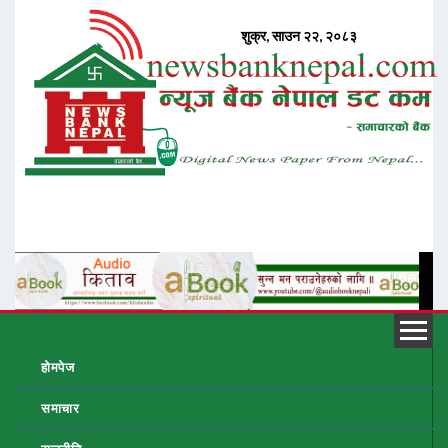
होमपेज
समाचार