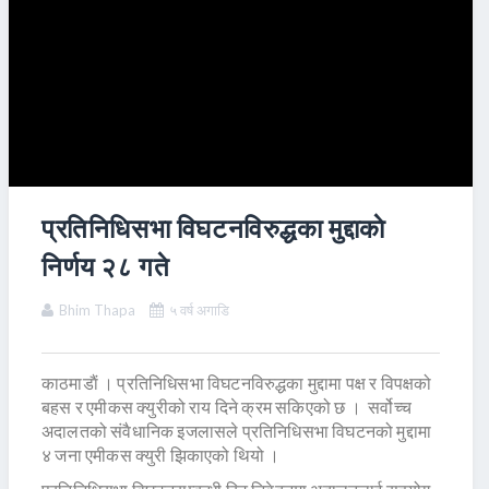
प्रतिनिधिसभा विघटनविरुद्धका मुद्दाकाे
निर्णय २८ गते
Bhim Thapa
५ वर्ष अगाडि
काठमाडाैं । प्रतिनिधिसभा विघटनविरुद्धका मुद्दामा पक्ष र विपक्षको
बहस र एमीकस क्युरीको राय दिने क्रम सकिएको छ । सर्वोच्च
अदालतको संवैधानिक इजलासले प्रतिनिधिसभा विघटनको मुद्दामा
४ जना एमीकस क्युरी झिकाएको थियो ।