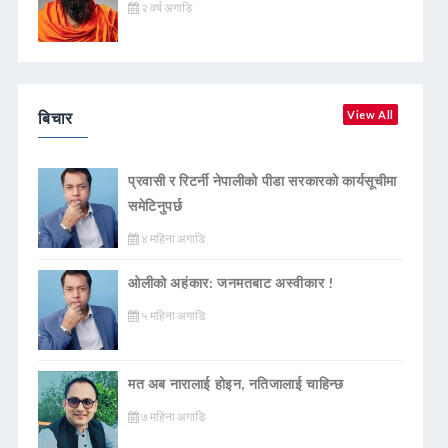
२ वर्ष अगाडि
बिचार
View All
प्रवासी र रिटर्नी नेपालीको पीडा सरकारको कार्यसूचीमा
समेटिनुपर्छ
४ महिना अगाडि
ओलीको अहंकार: जनमतबाट अस्वीकार !
५ महिना अगाडि
मत अब नारालाई होइन, नतिजालाई चाहिन्छ
७ महिना अगाडि