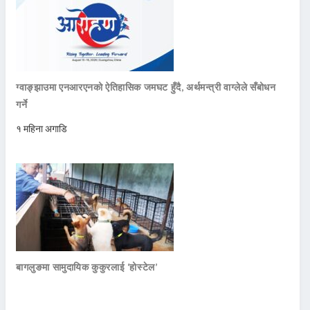
ग्वाङ्झाउमा एनआरएनको ऐतिहासिक जमघट हुँदै, अर्थमन्त्री वाग्लेले सँबोधन
गर्ने
१ महिना अगाडि
बागलुङमा सामुदायिक कुकुरलाई ‘होस्टेल’