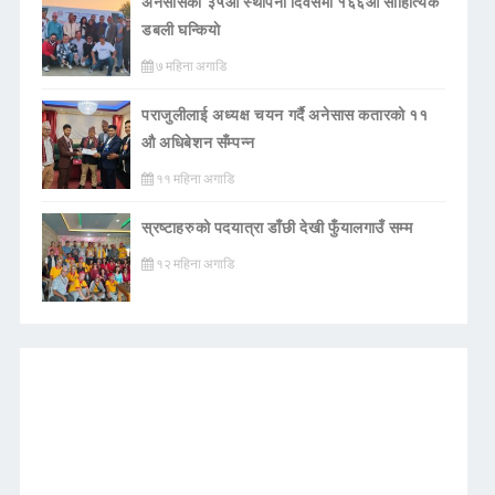
अनेसासको ३५औँ स्थापना दिवसमा १६६औँ साहित्यिक
डबली घन्कियाे
७ महिना अगाडि
पराजुलीलाई अध्यक्ष चयन गर्दै अनेसास कतारको ११
औ अधिबेशन सँम्पन्न
११ महिना अगाडि
स्रष्टाहरुको पदयात्रा डाँछी देखी फुँयालगाउँ सम्म
१२ महिना अगाडि