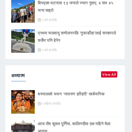
बिपद्का घटनामा ९३ जनाले ज्यान गुमाए, ४ सय ४५
जना घाइते
१ वर्ष अगाडि
प्रथम जलवायु सम्मेलनपछि ‘गुफाडाँडा’लाई सरकारले
फर्केर पनि हेरेन
१ वर्ष अगाडि
अध्यात्म
View All
बस्यालको भजन ‘नारायण हरिहरी’ सार्बजनिक
५ महिना अगाडि
आज पौष शुक्ल पूर्णिमा, शालिनदीमा एक महिने मेला
आरम्भ