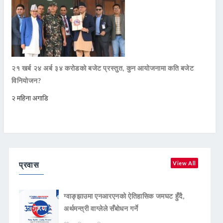
२१ खर्ब २४ अर्ब ३४ करोडको बजेट प्रस्तुत, कुन आयोजनामा कति बजेट
विनियोजन?
२ महिना अगाडि
प्रवास
View All
ग्वाङ्झाउमा एनआरएनको ऐतिहासिक जमघट हुँदै,
अर्थमन्त्री वाग्लेले सँबोधन गर्ने