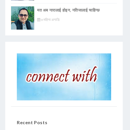
मत अब नारालाई होइन, नतिजालाई चाहिन्छ
७ महिना अगाडि
Recent Posts