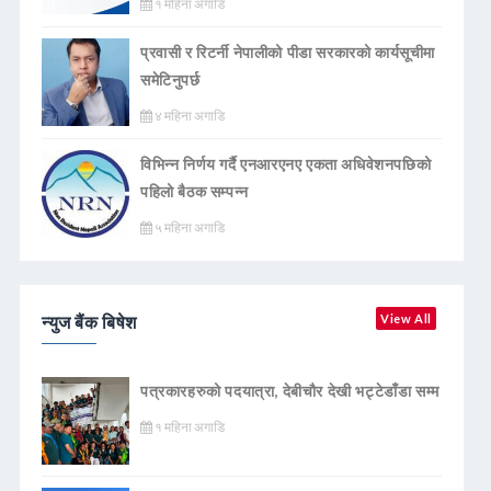
१ महिना अगाडि
प्रवासी र रिटर्नी नेपालीको पीडा सरकारको कार्यसूचीमा
समेटिनुपर्छ
४ महिना अगाडि
विभिन्न निर्णय गर्दै एनआरएनए एकता अधिवेशनपछिको
पहिलो बैठक सम्पन्न
५ महिना अगाडि
न्युज बैंक बिषेश
View All
पत्रकारहरुको पदयात्रा, देबीचौर देखी भट्टेडाँडा सम्म
१ महिना अगाडि