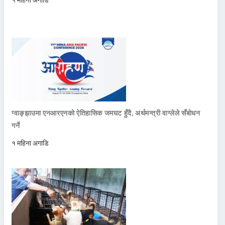
ग्वाङ्झाउमा एनआरएनको ऐतिहासिक जमघट हुँदै, अर्थमन्त्री वाग्लेले सँबोधन
गर्ने
१ महिना अगाडि