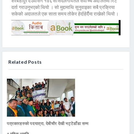
शेरबहादुर देउवासँगै १४६ सांसदलगायतले सर्वोच्च अदालतमा रिट
दर्ता गराउनुभएको थियो । सो मुद्दामाथि सुनुवाइका सबै प्रक्रिया
सकेको अदालतले एक साता समय तोकेर हेर्दाहेर्दैमा राखेको थियो ।
Related Posts
पत्रकारहरुको पदयात्रा, देबीचौर देखी भट्टेडाँडा सम्म
१ महिना अगाडि