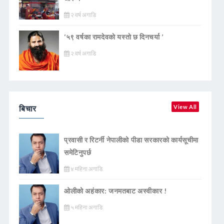
२ वर्ष अगाडि
‘५९ वर्षका रामदेवकाे यस्ताे छ दिनचर्या ’
२ वर्ष अगाडि
बिचार
View All
प्रवासी र रिटर्नी नेपालीको पीडा सरकारको कार्यसूचीमा
समेटिनुपर्छ
४ महिना अगाडि
ओलीको अहंकार: जनमतबाट अस्वीकार !
५ महिना अगाडि