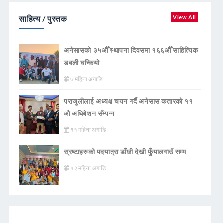
साहित्य / पुस्तक
View All
अनेसासको ३५औँ स्थापना दिवसमा १६६औँ साहित्यिक
डबली घन्कियाे
७ महिना अगाडि
पराजुलीलाई अध्यक्ष चयन गर्दै अनेसास कतारको ११
औ अधिबेशन सँम्पन्न
११ महिना अगाडि
स्रष्टाहरुको पदयात्रा डाँछी देखी फुँयालगाउँ सम्म
१२ महिना अगाडि