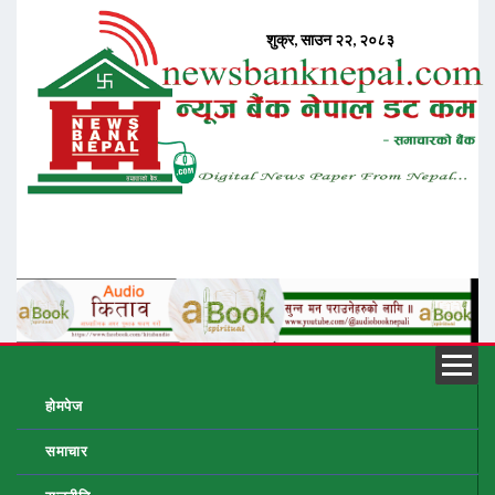
होमपेज
समाचार