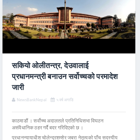
सकियो ओलीतन्त्र, देउवालाई
प्रधानमन्त्री बनाउन सर्वोच्चको परमादेश
जारी
NewsBankNepal
५ वर्ष अगाडि
काठमाडौं । सर्वोच्च अदालतले प्रतिनिधिसभा विघठन
असंवैधानिक ठहर गर्दै बदर गरिदिएको छ ।
प्रधानन्यायाधीश चोलेन्द्रशम्शेर जबरा नेतृत्वको पाँच सदस्यीय