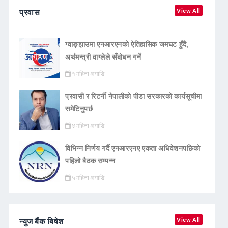
प्रवास
View All
ग्वाङ्झाउमा एनआरएनको ऐतिहासिक जमघट हुँदै,
अर्थमन्त्री वाग्लेले सँबोधन गर्ने
१ महिना अगाडि
प्रवासी र रिटर्नी नेपालीको पीडा सरकारको कार्यसूचीमा
समेटिनुपर्छ
४ महिना अगाडि
विभिन्न निर्णय गर्दै एनआरएनए एकता अधिवेशनपछिको
पहिलो बैठक सम्पन्न
५ महिना अगाडि
न्युज बैंक बिषेश
View All