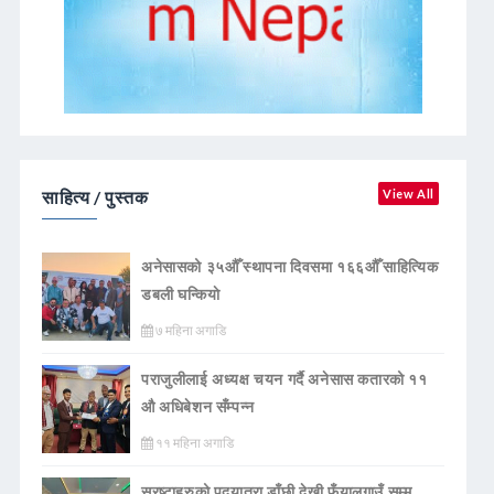
साहित्य / पुस्तक
View All
अनेसासको ३५औँ स्थापना दिवसमा १६६औँ साहित्यिक
डबली घन्कियाे
७ महिना अगाडि
पराजुलीलाई अध्यक्ष चयन गर्दै अनेसास कतारको ११
औ अधिबेशन सँम्पन्न
११ महिना अगाडि
स्रष्टाहरुको पदयात्रा डाँछी देखी फुँयालगाउँ सम्म