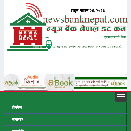
होमपेज
समाचार