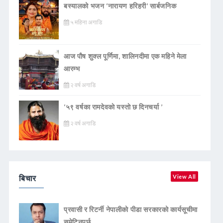
बस्यालको भजन ‘नारायण हरिहरी’ सार्बजनिक
५ महिना अगाडि
आज पौष शुक्ल पूर्णिमा, शालिनदीमा एक महिने मेला
आरम्भ
२ वर्ष अगाडि
‘५९ वर्षका रामदेवकाे यस्ताे छ दिनचर्या ’
२ वर्ष अगाडि
बिचार
View All
प्रवासी र रिटर्नी नेपालीको पीडा सरकारको कार्यसूचीमा
समेटिनुपर्छ