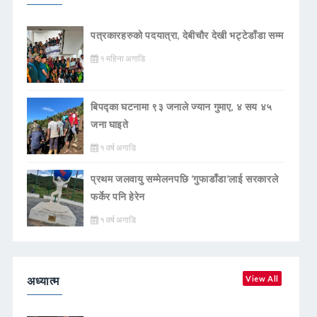
पत्रकारहरुको पदयात्रा, देबीचौर देखी भट्टेडाँडा सम्म
१ महिना अगाडि
बिपद्का घटनामा ९३ जनाले ज्यान गुमाए, ४ सय ४५
जना घाइते
१ वर्ष अगाडि
प्रथम जलवायु सम्मेलनपछि ‘गुफाडाँडा’लाई सरकारले
फर्केर पनि हेरेन
१ वर्ष अगाडि
अध्यात्म
View All