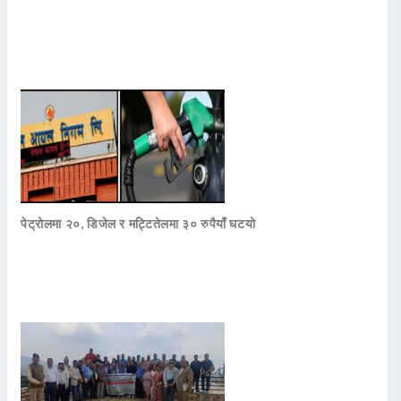
पेट्रोलमा २०, डिजेल र मट्टितेलमा ३० रुपैयाँ घटयो