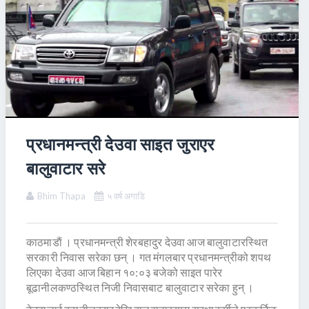
प्रधानमन्त्री देउवा साइत जुराएर
बालुवाटार सरे
Bhim Thapa
५ वर्ष अगाडि
काठमाडाैं । प्रधानमन्त्री शेरबहादुर देउवा आज बालुवाटारस्थित
सरकारी निवास सरेका छन् । गत मंगलबार प्रधानमन्त्रीको शपथ
लिएका देउवा आज बिहान १०:०३ बजेको साइत पारेर
बूढानीलकण्ठस्थित निजी निवासबाट बालुवाटार सरेका हुन् ।