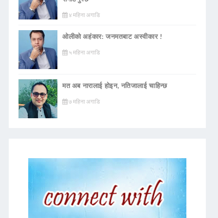
४ महिना अगाडि
ओलीको अहंकार: जनमतबाट अस्वीकार !
५ महिना अगाडि
मत अब नारालाई होइन, नतिजालाई चाहिन्छ
७ महिना अगाडि