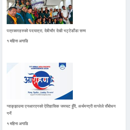
पत्रकारहरुको पदयात्रा, देबीचौर देखी भट्टेडाँडा सम्म
१ महिना अगाडि
ग्वाङ्झाउमा एनआरएनको ऐतिहासिक जमघट हुँदै, अर्थमन्त्री वाग्लेले सँबोधन
गर्ने
१ महिना अगाडि