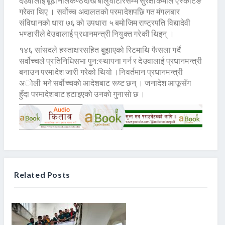
देउवालाई बूढानीलकण्ठदेखि बालुवाटारसम्म सुरक्षाकर्मीले एस्कर्टिङ
गरेका थिए । सर्वोच्च अदालतको परमादेशपछि गत मंगलबार
संविधानको धारा ७६ को उपधारा ५ बमोजिम राष्ट्रपति विद्यादेवी
भण्डारीले देउवालाई प्रधानमन्त्री नियुक्त गरेकी थिइन् ।
१४६ सांसदले हस्ताक्षरसहित बुझाएको रिटमाथि फैसला गर्दै
सर्वोच्चले प्रतिनिधिसभा पुन:स्थापना गर्न र देउवालाई प्रधानमन्त्री
बनाउन परमादेश जारी गरेको थियो ।निवर्तमान प्रधानमन्त्री
अाेली भने सर्वाेच्चकाे आदेशबाट रूष्ट छन् । जनादेश आफूसँग
हुँदा परमादेशबाट हटाइएकाे उनकाे गुनासाे छ ।
Related Posts