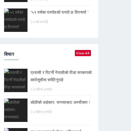
‘५९ वर्षका रामदेवकाे यस्ताे छ दिनचर्या ’
२ वर्ष अगाडि
बिचार
View All
प्रवासी र रिटर्नी नेपालीको पीडा सरकारको
कार्यसूचीमा समेटिनुपर्छ
४ महिना अगाडि
ओलीको अहंकार: जनमतबाट अस्वीकार !
४ महिना अगाडि