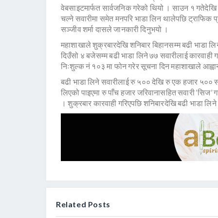
वेबसाइटमार्फत सार्वजनिक गरेको थियो । साउन १ गतेदेखि 
चल्ने सवारीमा समेत मनपरि भाडा लिन थालेपछि ट्राफिक प
सञ्जीव शर्मा दासले जानकारी दिनुभयो ।
महाशाखाले शुक्रबारदेखि शनिबार बिहानसम्म बढी भाडा ल
दिउँसो ४ बजेसम्म बढी भाडा लिने ७७ सवारीलाई कारवाही ग
निःशुल्क नं १०३ मा फोन गरेर सूचना दिन महाशाखाले आह्व
बढी भाडा लिने सवारीलाई रु ५०० देखि रु एक हजार ५००
लिएको पाइएमा रु पाँच हजार जरिवानासहित सवारी ‘सिज’ गर्
। शुक्रबार कारवाही गरिएपछि शनिबारदेखि बढी भाडा लिन
Related Posts