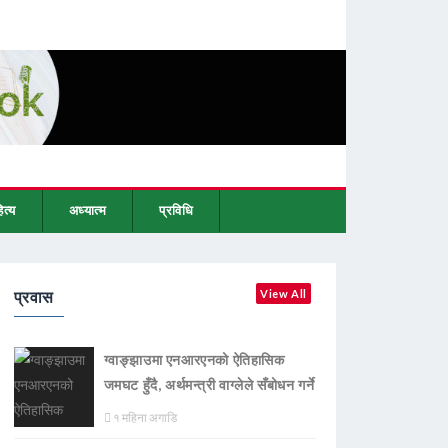
ित्य
अध्यात्म
प्रविधि
प्रवास
View All
ग्वाङ्झाउमा एनआरएनको ऐतिहासिक
जमघट हुँदै, अर्थमन्त्री वाग्लेले सँबोधन गर्ने
१ महिना अगाडि