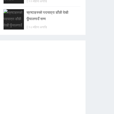
११ महिना अगाडि
स्रष्टाहरुको पदयात्रा डाँछी देखी
फुँयालगाउँ सम्म
१२ महिना अगाडि