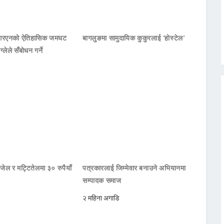
नआरएनको ऐतिहासिक जमघट
बागलुङमा सामुदायिक कुकुरलाई ‘होस्टेल’
ाग्लेले सँबोधन गर्ने
जेल र मट्टितेलमा ३० रुपैयाँ
पत्रकारलाई जिम्मेवार बनाउने अभियानमा
सम्पादक समाज
२ महिना अगाडि