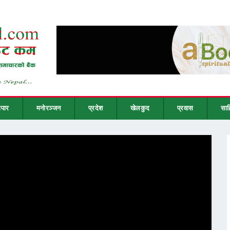
ापार
मनोरञ्जन
प्रदेश
खेलकुद
प्रवास
साह