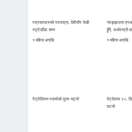
पत्रकारहरुको पदयात्रा, देबीचौर देखी
ग्वाङ्झाउमा ए
भट्टेडाँडा सम्म
हुँदै, अर्थमन्त्री व
१ महिना अगाडि
१ महिना अगाडि
पेट्रोलियम पदार्थको मुल्य घट्यो
पेट्रोलमा २०, डि
घटयो