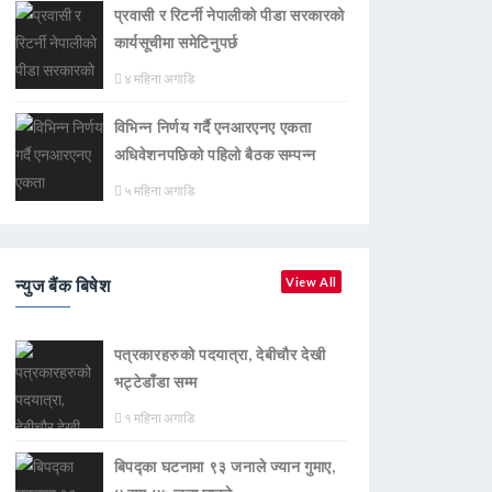
प्रवासी र रिटर्नी नेपालीको पीडा सरकारको
कार्यसूचीमा समेटिनुपर्छ
४ महिना अगाडि
विभिन्न निर्णय गर्दै एनआरएनए एकता
अधिवेशनपछिको पहिलो बैठक सम्पन्न
५ महिना अगाडि
न्युज बैंक बिषेश
View All
पत्रकारहरुको पदयात्रा, देबीचौर देखी
भट्टेडाँडा सम्म
१ महिना अगाडि
बिपद्का घटनामा ९३ जनाले ज्यान गुमाए,