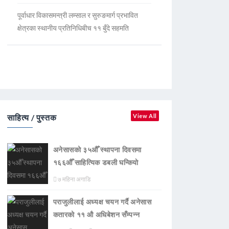
पूर्वाधार विकासमन्त्री लम्साल र सुरुङमार्ग प्रभावित
क्षेत्रका स्थानीय प्रतिनिधिबीच ११ बुँदे सहमति
साहित्य / पुस्तक
View All
अनेसासको ३५औँ स्थापना दिवसमा
१६६औँ साहित्यिक डबली घन्कियाे
७ महिना अगाडि
पराजुलीलाई अध्यक्ष चयन गर्दै अनेसास
कतारको ११ औ अधिबेशन सँम्पन्न