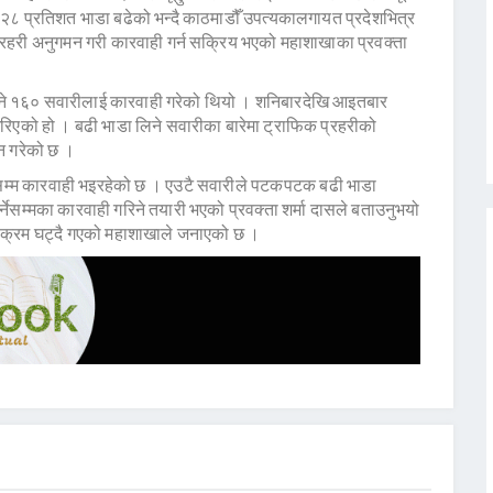
२८ प्रतिशत भाडा बढेको भन्दै काठमाडौँ उपत्यकालगायत प्रदेशभित्र
्रहरी अनुगमन गरी कारवाही गर्न सक्रिय भएको महाशाखाका प्रवक्ता
िने १६० सवारीलाई कारवाही गरेको थियो । शनिबारदेखि आइतबार
रिएको हो । बढी भाडा लिने सवारीका बारेमा ट्राफिक प्रहरीको
ान गरेको छ ।
 सम्म कारवाही भइरहेको छ । एउटै सवारीले पटकपटक बढी भाडा
नेसम्मका कारवाही गरिने तयारी भएको प्रवक्ता शर्मा दासले बताउनुभयो
े क्रम घट्दै गएको महाशाखाले जनाएको छ ।