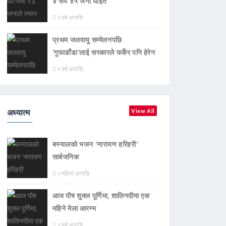
४ सय ४५ जना घाइते
१ वर्ष अगाडि
प्रथम जलवायु सम्मेलनपछि
‘गुफाडाँडा’लाई सरकारले फर्केर पनि हेरेन
१ वर्ष अगाडि
अध्यात्म
View All
बस्यालको भजन ‘नारायण हरिहरी’
सार्बजनिक
५ महिना अगाडि
आज पौष शुक्ल पूर्णिमा, शालिनदीमा एक
महिने मेला आरम्भ
२ वर्ष अगाडि