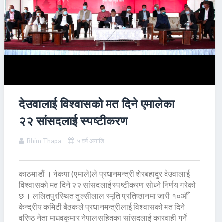
देउवालाई विश्वासको मत दिने एमालेका
२२ सांसदलाई स्पष्टीकरण
Bhim Thapa
५ वर्ष अगाडि
काठमाडाैं । नेकपा (एमाले)ले प्रधानमन्त्री शेरबहादुर देउवालाई
विश्वासको मत दिने २२ सांसदलाई स्पष्टीकरण सोध्ने निर्णय गरेको
छ । ललितपुरस्थित तुल्सीलाल स्मृति प्रतिष्ठानमा जारी १०औँ
केन्द्रीय कमिटी बैठकले प्रधानमन्त्रीलाई विश्वासको मत दिने
वरिष्ठ नेता माधवकुमार नेपालसहितका सांसदलाई कारवाही गर्ने