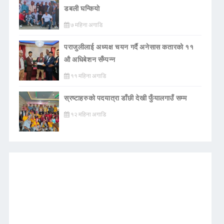
डबली घन्कियाे
७ महिना अगाडि
पराजुलीलाई अध्यक्ष चयन गर्दै अनेसास कतारको ११
औ अधिबेशन सँम्पन्न
११ महिना अगाडि
स्रष्टाहरुको पदयात्रा डाँछी देखी फुँयालगाउँ सम्म
१२ महिना अगाडि