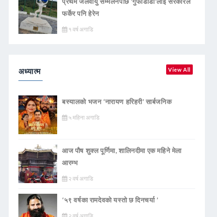
प्रथम जलवायु सम्मेलनपछि ‘गुफाडाँडा’लाई सरकारले
फर्केर पनि हेरेन
१ वर्ष अगाडि
अध्यात्म
View All
बस्यालको भजन ‘नारायण हरिहरी’ सार्बजनिक
५ महिना अगाडि
आज पौष शुक्ल पूर्णिमा, शालिनदीमा एक महिने मेला
आरम्भ
२ वर्ष अगाडि
‘५९ वर्षका रामदेवकाे यस्ताे छ दिनचर्या ’
२ वर्ष अगाडि