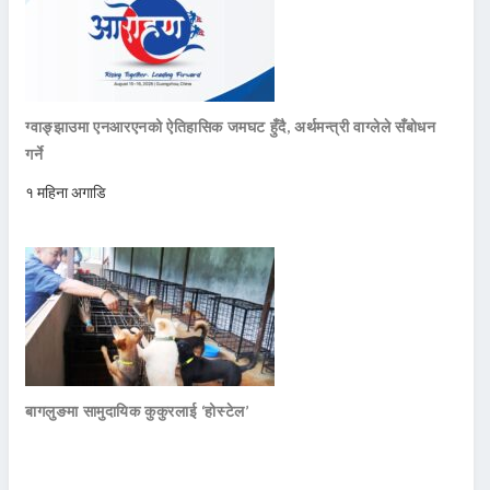
ग्वाङ्झाउमा एनआरएनको ऐतिहासिक जमघट हुँदै, अर्थमन्त्री वाग्लेले सँबोधन
गर्ने
१ महिना अगाडि
बागलुङमा सामुदायिक कुकुरलाई ‘होस्टेल’