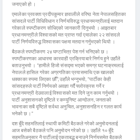
जनाएको हो ।
एमालेका प्रवक्ता प्रदीपकुमार ज्ञवालीले वरिष्ठ नेता नेपालसहितका
सांसदले पार्टी विधिविधान र निर्णयविरुद्ध प्रधानमन्त्रीलाई मतदान
गरेकाले स्पष्टीकरण सोधिएको जानकारी दिनुभयो । आइतबार
प्रधानमन्त्रीले विश्वासको मत प्राप्त गर्दा एमालेका २२ सांसदले
पार्टी निर्णयविरुद्ध विश्वासका पक्षमा मतदान गर्नुभएको थियो ।
बैठकले स्पष्टीकरण २४ घण्टाभित्र पेश गर्न भनिएको छ ।
स्पष्टीकरणका आधारमा कारवाही प्रक्रियाबारे निर्णय हुने उहाँले
बताउनुभयो । “हामीले हिजो संसद्मा भएको समग्र घटनाक्रमलाई
नेपालले हासिल गरेका अग्रगतिका प्रयासमाथि एक खालको
धक्काका रुपमा लिएका छौँ”, उहाँले भन्नुभयो, “पार्टीका केही
सांसदहरुले पार्टी निर्णयको अवज्ञा गर्दै फ्लोरक्रस गर्ने र
प्रधानमन्त्री देउवालाई विश्वासको मत दिने जुन काम गर्नुभयो ।
पार्टी अनुशासनको दृष्टिले र कम्युनिष्ट आन्दोलन, जनताको
भावनाका सबै दृष्टिले सर्वथा अनुचित, अनुशासनहिन र गलत कार्य
भनेको छ ।”
दश बुँदे सहमतिलाई स्थायी कमिटी बैठकले गरेको अनुमोदनलाई
आज बसेको बैठकले पनि अनुमोदन गरेको छ । उहाँले १० बुँदे
सहमतिअनुसार नै पार्टीलाई एकताबद्ध बनाउने निर्णयसमेत बैठकले