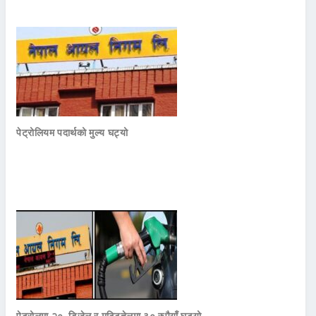
पेट्रोलियम पदार्थको मुल्य घट्यो
पेट्रोलमा २०, डिजेल र मट्टितेलमा ३० रुपैयाँ घटयो