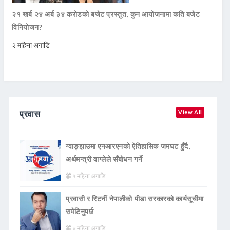
२१ खर्ब २४ अर्ब ३४ करोडको बजेट प्रस्तुत, कुन आयोजनामा कति बजेट
विनियोजन?
२ महिना अगाडि
प्रवास
View All
ग्वाङ्झाउमा एनआरएनको ऐतिहासिक जमघट हुँदै,
अर्थमन्त्री वाग्लेले सँबोधन गर्ने
१ महिना अगाडि
प्रवासी र रिटर्नी नेपालीको पीडा सरकारको कार्यसूचीमा
समेटिनुपर्छ
४ महिना अगाडि