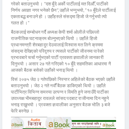
गरेको बताउनुभयो । “दश बुँदे अर्काे पार्टीलाई मत दिऔँ, पार्टीको
निर्णय अवज्ञा नगर भनेको छैन”, उहाँले भन्नुभयो, “१० बुँदेले पार्टीलाई
एकताबद्ध बनाउने हो । उहाँहरुले संसद्मा हिजो जे गर्नुभयो त्यो
गलत हो ।”
बैठकलाई सम्बोधन गर्दै अध्यक्ष केपी शर्मा ओलीले पछिल्लो
राजनीतिक घटनाक्रम बोल्नुभएको थियो । उहाँले हिजो
प्रधानमन्त्री शेरबहादुर देउवालाई विश्वास मत लिने क्रममा
संसद्मा देखिएको परिदृश्य र त्यसले पार्टीको जीवनमा पारेको
प्रभावबारे चर्चा गर्नुभएको पार्टी प्रवक्ता ज्ञवालीले जानकारी
दिनुभयो । असार २७ गते गरिएको १० बुँदे सहमतिका आधारमा नै
आजको बैठक बसेको उहाँको भनाइ थियो ।
विसं २०७५ जेठ २ गतेपछिको निरन्तर अहिलेको बैठक भएको उहाँले
बताउनुभयो । जेठ २ गते नवौँ बैठक डाकिएको थियो । उहाँले
पार्टीभित्र विभिन्न समस्या उत्पन्न र विमति हुने जनाउँदै पार्टीका
उपाध्यक्ष भीमबहादुर रावलले सांसद पदबाट राजीनामा दिन नहुने
भनाइ राख्नुभयो । प्रवक्ता ज्ञवालीका अनुसार बैठक भोलि ३ बजे
फेरि बस्नेछ ।