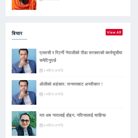
बिचार
View All
प्रवासी र रिटर्नी नेपालीको पीडा सरकारको कार्यसूचीमा
समेटिनुपर्छ
४ महिना अगाडि
ओलीको अहंकार: जनमतबाट अस्वीकार !
५ महिना अगाडि
मत अब नारालाई होइन, नतिजालाई चाहिन्छ
७ महिना अगाडि