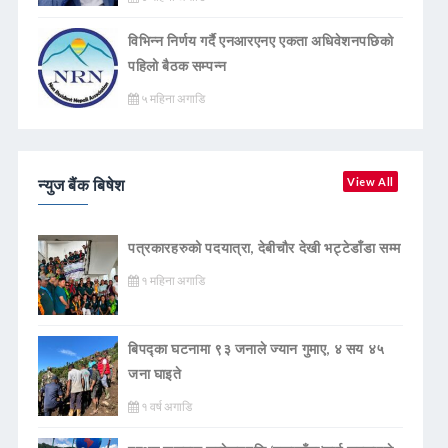
विभिन्न निर्णय गर्दै एनआरएनए एकता अधिवेशनपछिको
पहिलो बैठक सम्पन्न
५ महिना अगाडि
न्युज बैंक बिषेश
View All
पत्रकारहरुको पदयात्रा, देबीचौर देखी भट्टेडाँडा सम्म
१ महिना अगाडि
बिपद्का घटनामा ९३ जनाले ज्यान गुमाए, ४ सय ४५
जना घाइते
१ वर्ष अगाडि