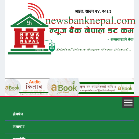
होमपेज
समाचार