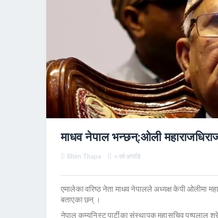
माधव नेपाल भन्छन्:ओली महाराजधिराजले
Bhim Thapa
५ वर्ष अगाडि
एमालेका वरिष्ठ नेता माधव नेपालले अध्यक्ष केपी ओलीमा 
बताएका छन् ।
नेपाल कम्युनिस्ट पार्टीका संस्थापक महासचिव पुष्पलाल 