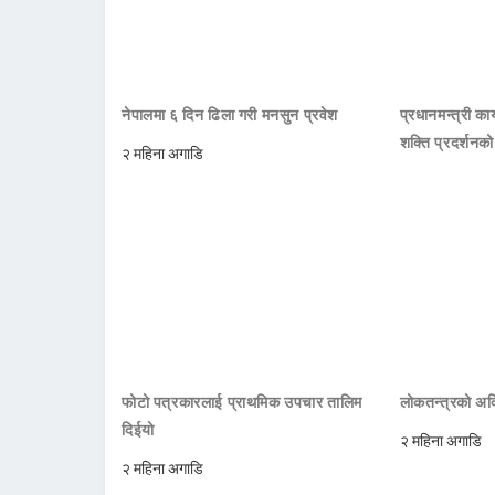
नेपालमा ६ दिन ढिला गरी मनसुन प्रवेश
प्रधानमन्त्री क
शक्ति प्रदर्शनक
२ महिना अगाडि
फोटो पत्रकारलाई प्राथमिक उपचार तालिम
लोकतन्त्रको अक्
दिईयो
२ महिना अगाडि
२ महिना अगाडि