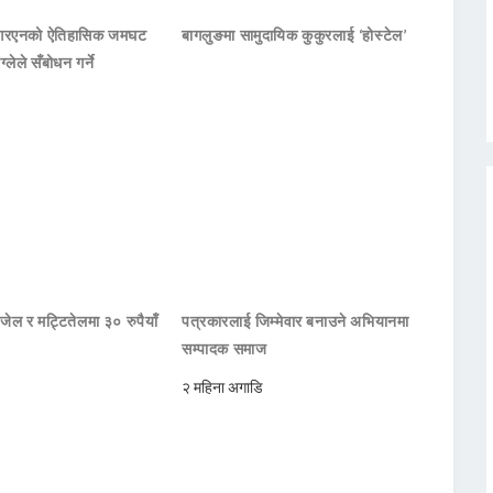
नआरएनको ऐतिहासिक जमघट
बागलुङमा सामुदायिक कुकुरलाई ‘होस्टेल’
ाग्लेले सँबोधन गर्ने
जेल र मट्टितेलमा ३० रुपैयाँ
पत्रकारलाई जिम्मेवार बनाउने अभियानमा
सम्पादक समाज
२ महिना अगाडि