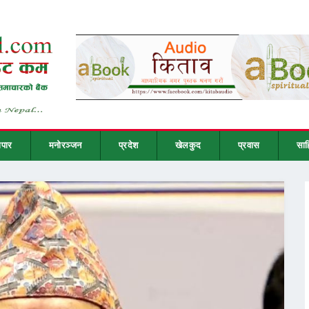
ापार
मनोरञ्जन
प्रदेश
खेलकुद
प्रवास
साह