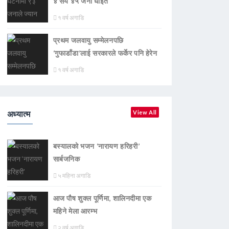
४ सय ४५ जना घाइते
१ वर्ष अगाडि
प्रथम जलवायु सम्मेलनपछि
‘गुफाडाँडा’लाई सरकारले फर्केर पनि हेरेन
१ वर्ष अगाडि
अध्यात्म
View All
बस्यालको भजन ‘नारायण हरिहरी’
सार्बजनिक
५ महिना अगाडि
आज पौष शुक्ल पूर्णिमा, शालिनदीमा एक
महिने मेला आरम्भ
२ वर्ष अगाडि