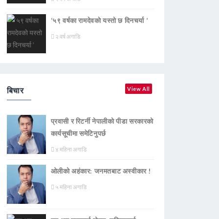
‘५९ वर्षका रामदेवकाे यस्ताे छ दिनचर्या ’
२ वर्ष अगाडि
बिचार
View All
प्रवासी र रिटर्नी नेपालीको पीडा सरकारको
कार्यसूचीमा समेटिनुपर्छ
४ महिना अगाडि
ओलीको अहंकार: जनमतबाट अस्वीकार !
५ महिना अगाडि