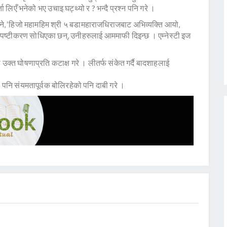
 लिएँ भनेको भए उचाइ घट्थ्यो र ? भन्दै प्रश्न पनि गरे ।
ने, ‘हिजो महामहिम श्री ५ बडामहाराजधिराजबाट अभिव्यक्ति आयो,
ष्टीकरण सोधिएका छन्, उनीहरुलाई आममाफी दिइन्छ । एम्नेस्टी इज
उक्त घोषणाप्रति कटाक्ष गरे । लीतर्फ संकेत गर्दै बादशाहलाई
ि संयमतापूर्वक बोलिरहेको पनि दाबी गरे ।