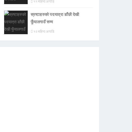
११ महिना अगाडि
स्रष्टाहरुको पदयात्रा डाँछी देखी
फुँयालगाउँ सम्म
१२ महिना अगाडि