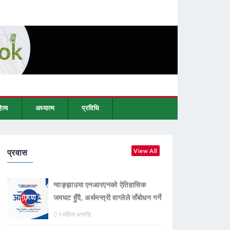
ित्य
अध्यात्म
प्रविधि
प्रवास
View All
ग्वाङ्झाउमा एनआरएनको ऐतिहासिक
जमघट हुँदै, अर्थमन्त्री वाग्लेले सँबोधन गर्ने
१ महिना अगाडि