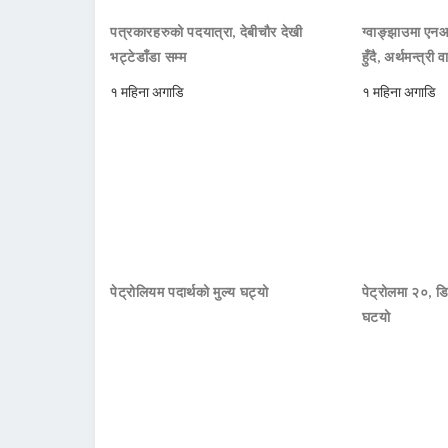
पत्रकारहरुको पदयात्रा, देबीचौर देखी
ग्वाङ्झाउमा ए
भट्टेडाँडा सम्म
हुँदै, अर्थमन्त्री व
१ महिना अगाडि
१ महिना अगाडि
पेट्रोलियम पदार्थको मुल्य घट्यो
पेट्रोलमा २०, डि
घटयो