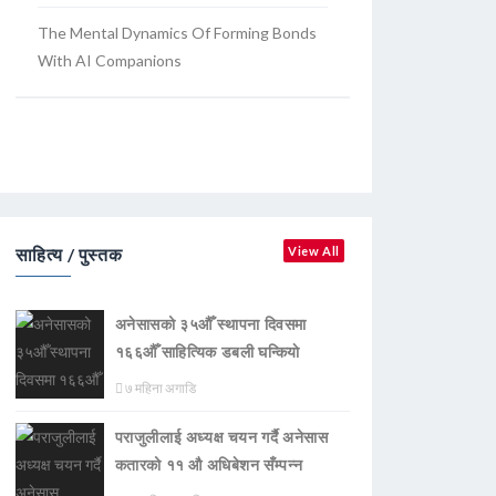
The Mental Dynamics Of Forming Bonds
With AI Companions
साहित्य / पुस्तक
View All
अनेसासको ३५औँ स्थापना दिवसमा
१६६औँ साहित्यिक डबली घन्कियाे
७ महिना अगाडि
पराजुलीलाई अध्यक्ष चयन गर्दै अनेसास
कतारको ११ औ अधिबेशन सँम्पन्न