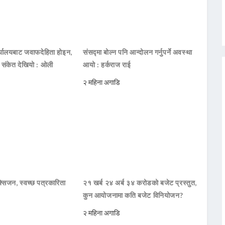
ार्यालयबाट जवाफदेहिता होइन,
संसद्मा बोल्न पनि आन्दोलन गर्नुपर्ने अवस्था
ो संकेत देखियो : ओली
आयो : हर्कराज राई
२ महिना अगाडि
सिजन, स्वच्छ पत्रकारिता
२१ खर्ब २४ अर्ब ३४ करोडको बजेट प्रस्तुत,
कुन आयोजनामा कति बजेट विनियोजन?
२ महिना अगाडि