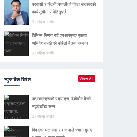
प्रवासी र रिटर्नी नेपालीको पीडा सरकारको
कार्यसूचीमा समेटिनुपर्छ
४ महिना अगाडि
विभिन्न निर्णय गर्दै एनआरएनए एकता
अधिवेशनपछिको पहिलो बैठक सम्पन्न
५ महिना अगाडि
न्युज बैंक बिषेश
View All
पत्रकारहरुको पदयात्रा, देबीचौर देखी
भट्टेडाँडा सम्म
१ महिना अगाडि
बिपद्का घटनामा ९३ जनाले ज्यान गुमाए,