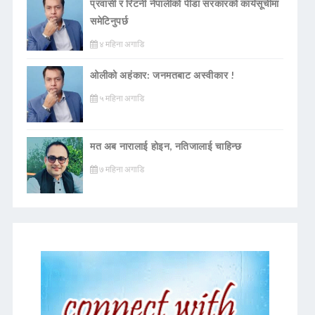
प्रवासी र रिटर्नी नेपालीको पीडा सरकारको कार्यसूचीमा
समेटिनुपर्छ
४ महिना अगाडि
ओलीको अहंकार: जनमतबाट अस्वीकार !
५ महिना अगाडि
मत अब नारालाई होइन, नतिजालाई चाहिन्छ
७ महिना अगाडि