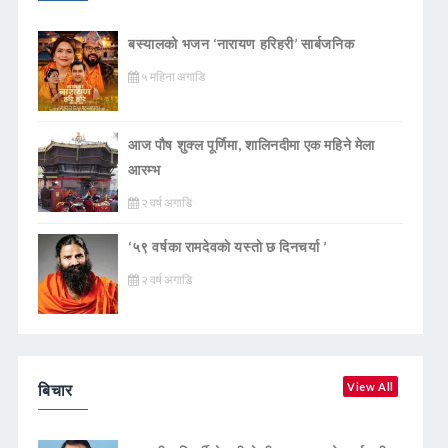
बस्यालको भजन ‘नारायण हरिहरी’ सार्बजनिक
५ महिना अगाडि
आज पौष शुक्ल पूर्णिमा, शालिनदीमा एक महिने मेला
आरम्भ
२ वर्ष अगाडि
‘५९ वर्षका रामदेवकाे यस्ताे छ दिनचर्या ’
२ वर्ष अगाडि
बिचार
View All