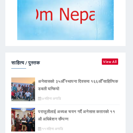
साहित्य / पुस्तक
View All
अनेसासको ३५औँ स्थापना दिवसमा १६६औँ साहित्यिक
डबली घन्कियाे
७ महिना अगाडि
पराजुलीलाई अध्यक्ष चयन गर्दै अनेसास कतारको ११
औ अधिबेशन सँम्पन्न
११ महिना अगाडि