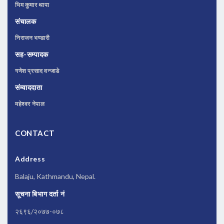
भिम कुमार थापा
संचालक
निराजन भण्डारी
सह-सम्पादक
गणेश प्रसाद वन्जाडे
संम्वाददाता
महेश्वर नेपाल
CONTACT
Address
Balaju, Kathmandu, Nepal.
सूचना बिभाग दर्ता नं
२६९६/२०७७-०७८