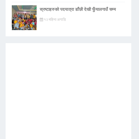
स्रष्टाहरुको पदयात्रा डाँछी देखी फुँयालगाउँ सम्म
१२ महिना अगाडि