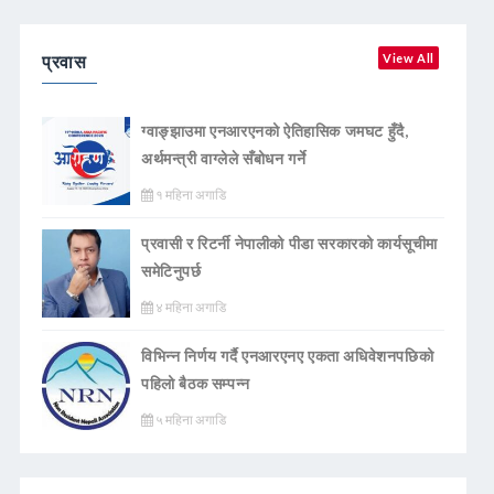
प्रवास
View All
ग्वाङ्झाउमा एनआरएनको ऐतिहासिक जमघट हुँदै,
अर्थमन्त्री वाग्लेले सँबोधन गर्ने
१ महिना अगाडि
प्रवासी र रिटर्नी नेपालीको पीडा सरकारको कार्यसूचीमा
समेटिनुपर्छ
४ महिना अगाडि
विभिन्न निर्णय गर्दै एनआरएनए एकता अधिवेशनपछिको
पहिलो बैठक सम्पन्न
५ महिना अगाडि