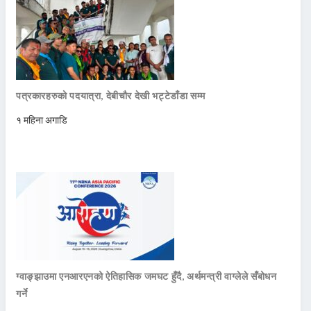
पत्रकारहरुको पदयात्रा, देबीचौर देखी भट्टेडाँडा सम्म
१ महिना अगाडि
ग्वाङ्झाउमा एनआरएनको ऐतिहासिक जमघट हुँदै, अर्थमन्त्री वाग्लेले सँबोधन
गर्ने