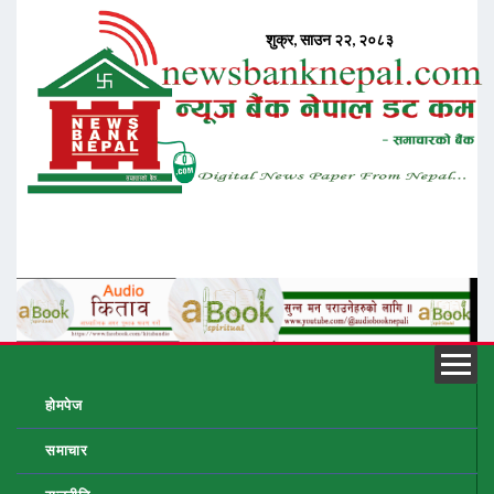
होमपेज
समाचार