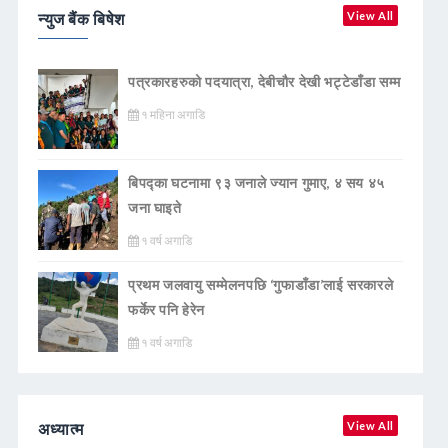
न्युज बैंक बिषेश
View All
पत्रकारहरुको पदयात्रा, देबीचौर देखी भट्टेडाँडा सम्म
१ महिना अगाडि
बिपद्का घटनामा ९३ जनाले ज्यान गुमाए, ४ सय ४५
जना घाइते
१ वर्ष अगाडि
प्रथम जलवायु सम्मेलनपछि ‘गुफाडाँडा’लाई सरकारले
फर्केर पनि हेरेन
१ वर्ष अगाडि
अध्यात्म
View All