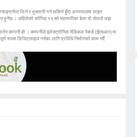
्वाइन्टमेन्ट लिने र भुक्तानी गर्न सकिने हुँदा अस्पतालमा लाइन
बचत हुनेछ । अहिलेको कोभिड १९ को महामारीका बेला यो सेवाले अझ
वप्रवर्तन कम्पनी हो । कम्पनीले इलेक्ट्रोनिक मेडिकल रेकर्ड (ईएमआर) मा
र्ण रुपमा डिजिटलाइज गर्नका लागि प्रविधि निर्माणको काम गर्दै