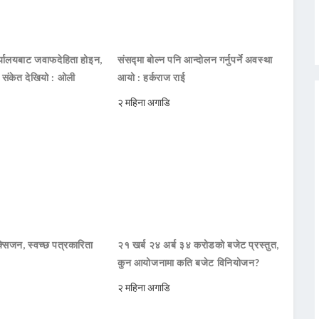
ार्यालयबाट जवाफदेहिता होइन,
संसद्मा बोल्न पनि आन्दोलन गर्नुपर्ने अवस्था
ो संकेत देखियो : ओली
आयो : हर्कराज राई
२ महिना अगाडि
सिजन, स्वच्छ पत्रकारिता
२१ खर्ब २४ अर्ब ३४ करोडको बजेट प्रस्तुत,
कुन आयोजनामा कति बजेट विनियोजन?
२ महिना अगाडि