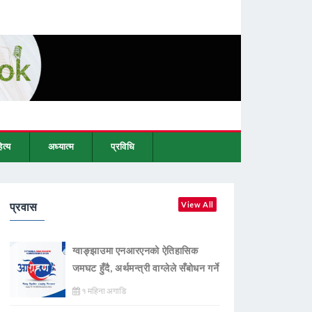
ित्य
अध्यात्म
प्रविधि
प्रवास
View All
ग्वाङ्झाउमा एनआरएनको ऐतिहासिक
जमघट हुँदै, अर्थमन्त्री वाग्लेले सँबोधन गर्ने
१ महिना अगाडि