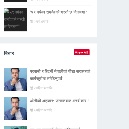
‘५९ वर्षका रामदेवकाे यस्ताे छ दिनचर्या ’
२ वर्ष अगाडि
बिचार
View All
प्रवासी र रिटर्नी नेपालीको पीडा सरकारको
कार्यसूचीमा समेटिनुपर्छ
४ महिना अगाडि
ओलीको अहंकार: जनमतबाट अस्वीकार !
५ महिना अगाडि