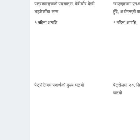
पत्रकारहरुको पदयात्रा, देबीचौर देखी
ग्वाङ्झाउमा ए
भट्टेडाँडा सम्म
हुँदै, अर्थमन्त्री व
१ महिना अगाडि
१ महिना अगाडि
पेट्रोलियम पदार्थको मुल्य घट्यो
पेट्रोलमा २०, डि
घटयो