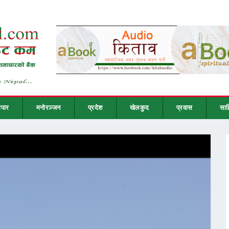
ापार
मनोरञ्जन
प्रदेश
खेलकुद
प्रवास
साह