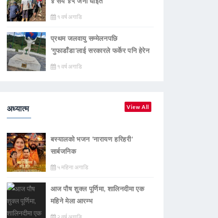
४ सय ४५ जना घाइते
१ वर्ष अगाडि
प्रथम जलवायु सम्मेलनपछि
‘गुफाडाँडा’लाई सरकारले फर्केर पनि हेरेन
१ वर्ष अगाडि
अध्यात्म
View All
बस्यालको भजन ‘नारायण हरिहरी’
सार्बजनिक
५ महिना अगाडि
आज पौष शुक्ल पूर्णिमा, शालिनदीमा एक
महिने मेला आरम्भ
२ वर्ष अगाडि