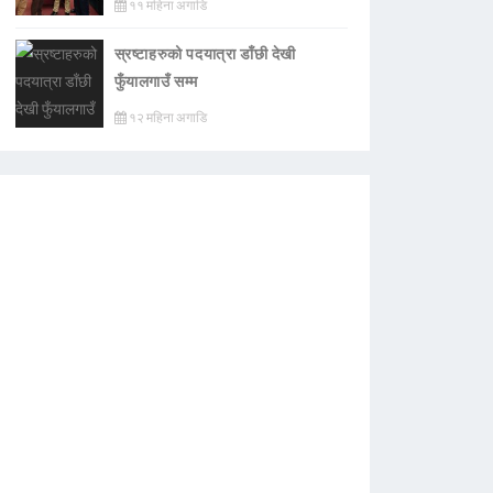
११ महिना अगाडि
स्रष्टाहरुको पदयात्रा डाँछी देखी
फुँयालगाउँ सम्म
१२ महिना अगाडि