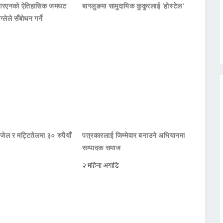
नआरएनको ऐतिहासिक जमघट
बागलुङमा सामुदायिक कुकुरलाई ‘होस्टेल’
ाग्लेले सँबोधन गर्ने
जेल र मट्टितेलमा ३० रुपैयाँ
पत्रकारलाई जिम्मेवार बनाउने अभियानमा
सम्पादक समाज
२ महिना अगाडि