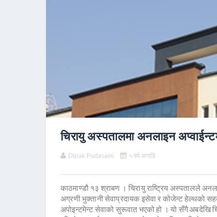
चिरायु अस्पतालमा अनलाइन अप्वाईन्ट
Dipak Pudasaini
५ वर्ष अगाडि
काठमाण्डौ १३ श्राबण । चिरायु राष्ट्रिय अस्पतालले अनल
अग्रणी भुक्तानी सेवाप्रदायक इसेवा र कोजेन्ट हेल्थको सह
अपोइन्टमेन्ट सेवाको सुरूवात भएको हो । यो सँगै अबदेखि 