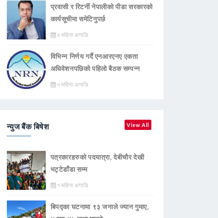
प्रवासी र रिटर्नी नेपालीको पीडा सरकारको
कार्यसूचीमा समेटिनुपर्छ
४ महिना अगाडि
विभिन्न निर्णय गर्दै एनआरएनए एकता
अधिवेशनपछिको पहिलो बैठक सम्पन्न
५ महिना अगाडि
न्युज बैंक बिषेश
View All
पत्रकारहरुको पदयात्रा, देबीचौर देखी
भट्टेडाँडा सम्म
१ महिना अगाडि
बिपद्का घटनामा ९३ जनाले ज्यान गुमाए,