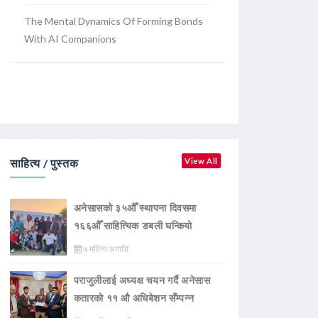
The Mental Dynamics Of Forming Bonds
With AI Companions
साहित्य / पुस्तक
View All
अनेसासको ३५औँ स्थापना दिवसमा
१६६औँ साहित्यिक डबली घन्कियाे
७ महिना अगाडि
पराजुलीलाई अध्यक्ष चयन गर्दै अनेसास
कतारको ११ औ अधिबेशन सँम्पन्न