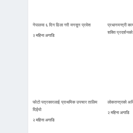
नेपालमा ६ दिन ढिला गरी मनसुन प्रवेश
प्रधानमन्त्री क
शक्ति प्रदर्शनक
२ महिना अगाडि
फोटो पत्रकारलाई प्राथमिक उपचार तालिम
लोकतन्त्रको अक्
दिईयो
२ महिना अगाडि
२ महिना अगाडि