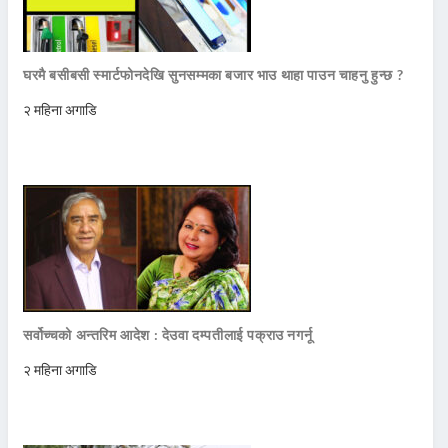
घरमै बसीबसी स्मार्टफोनदेखि सुनसम्मका बजार भाउ थाहा पाउन चाहनु हुन्छ ?
२ महिना अगाडि
सर्वोच्चको अन्तरिम आदेश : देउवा दम्पतीलाई पक्राउ नगर्नू
२ महिना अगाडि