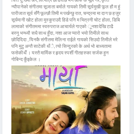
न्यौपानेको संगीतमा सूजाता बर्माले गायको तिमी सूर्यमुखी फूल हौ म हुं
पारीजात सूर्य सँगै फूल्छौ तिमी म पर्खन्छु रात, चन्द्रमा मा दाग छ हजुर
सूर्यमानी खोट होला मुस्कुराउदै हिडे पनि म भित्रनी चोट होला, डिबि
लामाको संगीतममा स्वरुपराज आचार्यले गाएको ूनशादेखि टाढै
बस्नु भन्थ्यौ सधै साथ हुँदा, नशा आज प्यारो भयो तिमीले साथ
छोदिदिदा , यिनकै संगीतमा मेलिना राईले गायको सिउदो तिमीले भरे
पनि मुटु अन्तै साटेकी थँे, त्यो सिन्दुरको के अर्थ भो बाध्यतामा
फसेकीथेँ । यस्तै मार्मिक र हृदय स्पर्शी गीतहरुका सर्जक हुन
गोबिन्द कुँइकेल ।