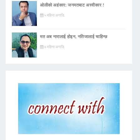
ओलीको अहंकार: जनमतबाट अस्वीकार !
५ महिना अगाडि
मत अब नारालाई होइन, नतिजालाई चाहिन्छ
७ महिना अगाडि