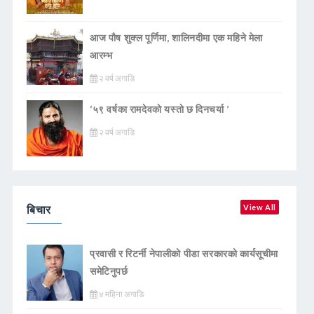
आज पौष शुक्ल पूर्णिमा, शालिनदीमा एक महिने मेला
आरम्भ
२ वर्ष अगाडि
‘५९ वर्षका रामदेवकाे यस्ताे छ दिनचर्या ’
२ वर्ष अगाडि
बिचार
View All
प्रवासी र रिटर्नी नेपालीको पीडा सरकारको कार्यसूचीमा
समेटिनुपर्छ
४ महिना अगाडि