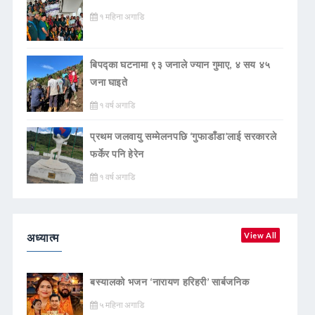
१ महिना अगाडि
बिपद्का घटनामा ९३ जनाले ज्यान गुमाए, ४ सय ४५
जना घाइते
१ वर्ष अगाडि
प्रथम जलवायु सम्मेलनपछि ‘गुफाडाँडा’लाई सरकारले
फर्केर पनि हेरेन
१ वर्ष अगाडि
अध्यात्म
View All
बस्यालको भजन ‘नारायण हरिहरी’ सार्बजनिक
५ महिना अगाडि