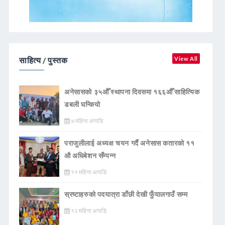
साहित्य / पुस्तक
View All
अनेसासको ३५औँ स्थापना दिवसमा १६६औँ साहित्यिक
डबली घन्कियाे
७ महिना अगाडि
पराजुलीलाई अध्यक्ष चयन गर्दै अनेसास कतारको ११
औ अधिबेशन सँम्पन्न
११ महिना अगाडि
स्रष्टाहरुको पदयात्रा डाँछी देखी फुँयालगाउँ सम्म
१२ महिना अगाडि