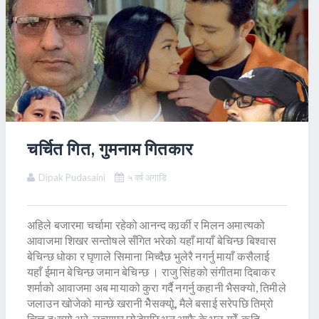
चर्चित गित, गुमनाम गितकार
Dipak Pudasaini
५ वर्ष अगाडि
अहिले बजारमा चर्चामा रहेको आनन्द कार्र्की र मिलन अमात्यको
आवाजमा शिखर सन्तोषले सँगित भरेको यहाँ मायाँ बेचिन्छ बिश्वास
बेचिन्छ धोका र घृणाले सिमाना मिच्दैछ भुलेरै नगर्नु मायाँ कसैलाई
यहाँ ईमान बेचिन्छ जमान बेचिन्छ । राजु सिंहको संगीतमा दिबाकर
शर्माको आवाजमा अब मायाको कुरा गर्दै नगर्नु कहानी भैसक्यो, तिमीले
जलाउन खोजेको मान्छे खरानी भैेसक्योू, मैले बसाई सरेपछि तिम्रो
चित्त दुःख्यो अरे, लत्याएर छोडेपछि भन आफै के भूल गरेँ, कृति