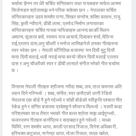
चर्चामा छैनन तर धेरै चर्चित संगितकार तथा गायकहरु मार्फत आफ्ना
सिर्जनाहरु श्रोतामाझ भने पस्कि सकेका छन । नेपालका चर्चित
संगितकारहरु उदय शमशेर राणा, शिखर सन्तोष, शक्ति बल्लभ, राजु
सिंह, कृती न्यौपाने, डीबी लामा, प्रमोद निर्माण लगायतका
संगितकारहरु चर्चित गायक गायिकाहरु आनन्द कार्की मिलन
अमात्य, सूजाता बर्मा, स्वरूप राज आचार्य, दिबाकर शर्मा, मेलिना
राई,प्रताप दास,अनु चौधरी र मनोज लामिछानेले उनका गीतहरुमा
स्वर भरेका छन । नेपाली साँगितिक बजारमा ‘मन दियौ मुटु दियौ
माया दियौ मलाई, थाहै नपाई माया बस्यो जीवन दियौ मलाई’ प्रताप
दास र अनु चौधरीको स्वर र डीबी लामाले संगीत भरेको गीत चर्चामा
छ ।
विगतमा नेपाली गीतहरु श्रीजना गरीदा शब्द, लय, ताल चयनमा अति
ध्यान दिने गरिन्थ्यो । शब्द, संगीत, स्वर छनौटको लागी रेडियो
नेपालमा एक बोर्ड नै हुने गर्दथ्यो र सोही बोर्डको स्वीकृति पश्चात गीत
रेर्कड हुने र संगित बजारमा प्रबेशहुने सौभाग्य मिल्थ्यो । यसरी कडा
परिश्रमका साथ तैयार भयको गीत बल्ल श्रोता माझ आईपुग्थ्यो,
फलस्वरुप गीतहरु कर्णप्रिय र सदाबहार हुने गर्दथ्यो । माधव
घिमिरे, रत्न शमशेर थापा, काली प्रसाद रिजाल, दिनेश अधिकारी,
हरिभक्त कटुवाल, नागेन्द्र थापा, भोला रिजाल, यादव खरेल,