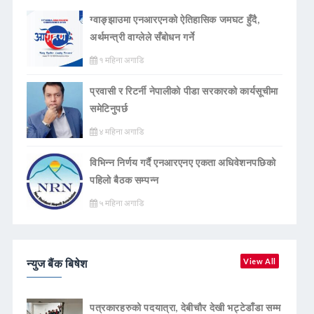
ग्वाङ्झाउमा एनआरएनको ऐतिहासिक जमघट हुँदै,
अर्थमन्त्री वाग्लेले सँबोधन गर्ने
१ महिना अगाडि
प्रवासी र रिटर्नी नेपालीको पीडा सरकारको कार्यसूचीमा
समेटिनुपर्छ
४ महिना अगाडि
विभिन्न निर्णय गर्दै एनआरएनए एकता अधिवेशनपछिको
पहिलो बैठक सम्पन्न
५ महिना अगाडि
न्युज बैंक बिषेश
View All
पत्रकारहरुको पदयात्रा, देबीचौर देखी भट्टेडाँडा सम्म