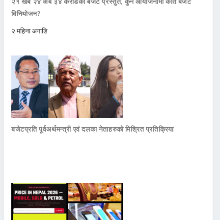
२१ खर्ब २४ अर्ब ३४ करोडको बजेट प्रस्तुत, कुन आयोजनामा कति बजेट
विनियोजन?
२ महिना अगाडि
बजेटप्रति पूर्वअर्थमन्त्री एवं दलका नेताहरुको मिश्रित प्रतिक्रिया