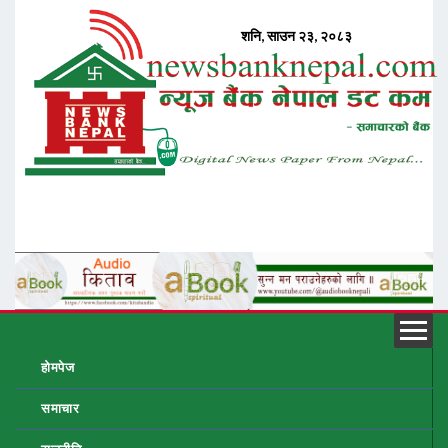
होमपेज
समाचार