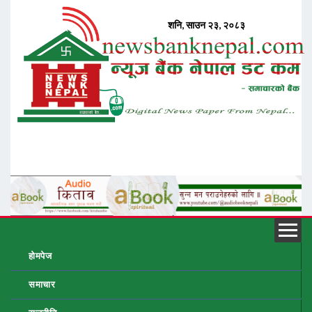
होमपेज
समाचार