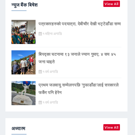
न्युज बैंक बिषेश
View All
पत्रकारहरुको पदयात्रा, देबीचौर देखी भट्टेडाँडा सम्म
१ महिना अगाडि
बिपद्का घटनामा ९३ जनाले ज्यान गुमाए, ४ सय ४५
जना घाइते
१ वर्ष अगाडि
प्रथम जलवायु सम्मेलनपछि ‘गुफाडाँडा’लाई सरकारले
फर्केर पनि हेरेन
१ वर्ष अगाडि
अध्यात्म
View All