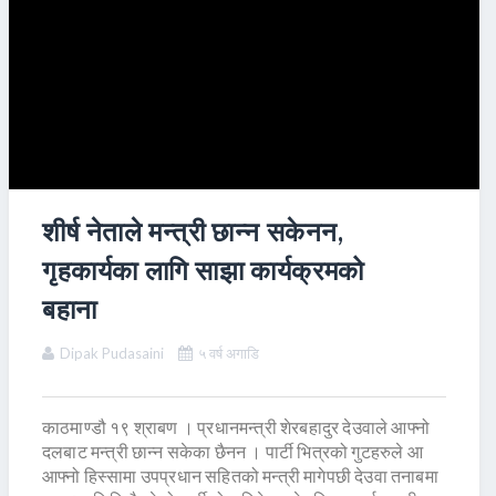
शीर्ष नेताले मन्त्री छान्न सकेनन,
गृहकार्यका लागि साझा कार्यक्रमको
बहाना
Dipak Pudasaini
५ वर्ष अगाडि
काठमाण्डौ १९ श्राबण । प्रधानमन्त्री शेरबहादुर देउवाले आफ्नो
दलबाट मन्त्री छान्न सकेका छैनन । पार्टी भित्रको गुटहरुले आ
आफ्नो हिस्सामा उपप्रधान सहितको मन्त्री मागेपछी देउवा तनाबमा