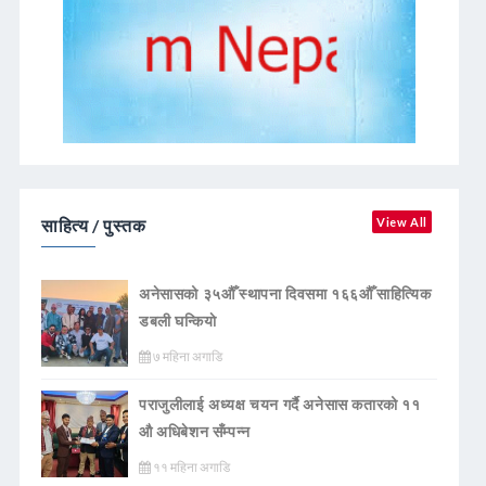
साहित्य / पुस्तक
View All
अनेसासको ३५औँ स्थापना दिवसमा १६६औँ साहित्यिक
डबली घन्कियाे
७ महिना अगाडि
पराजुलीलाई अध्यक्ष चयन गर्दै अनेसास कतारको ११
औ अधिबेशन सँम्पन्न
११ महिना अगाडि