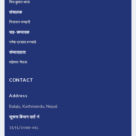
भिम कुमार थापा
संचालक
निराजन भण्डारी
सह-सम्पादक
गणेश प्रसाद वन्जाडे
संम्वाददाता
महेश्वर नेपाल
CONTACT
Address
Balaju, Kathmandu, Nepal.
सूचना बिभाग दर्ता नं
२६९६/२०७७-०७८