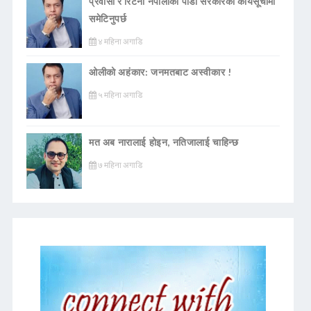
प्रवासी र रिटर्नी नेपालीको पीडा सरकारको कार्यसूचीमा
समेटिनुपर्छ
४ महिना अगाडि
ओलीको अहंकार: जनमतबाट अस्वीकार !
५ महिना अगाडि
मत अब नारालाई होइन, नतिजालाई चाहिन्छ
७ महिना अगाडि