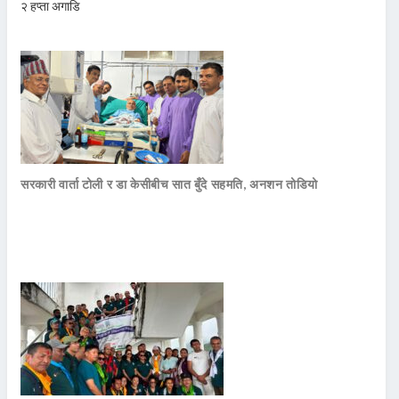
२ हप्ता अगाडि
सरकारी वार्ता टोली र डा केसीबीच सात बुँदे सहमति, अनशन तोडियो