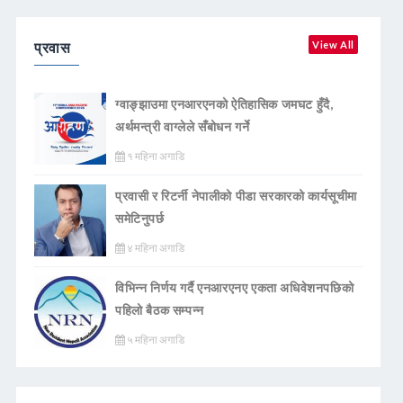
प्रवास
View All
ग्वाङ्झाउमा एनआरएनको ऐतिहासिक जमघट हुँदै,
अर्थमन्त्री वाग्लेले सँबोधन गर्ने
१ महिना अगाडि
प्रवासी र रिटर्नी नेपालीको पीडा सरकारको कार्यसूचीमा
समेटिनुपर्छ
४ महिना अगाडि
विभिन्न निर्णय गर्दै एनआरएनए एकता अधिवेशनपछिको
पहिलो बैठक सम्पन्न
५ महिना अगाडि