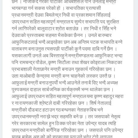
छन । नजिकिदै गरेको पार्टीको अधिबेशसले पनि उनलाई मन्त्री
भागबण्डा गर्न सकस परेको हो । सभापतिका प्रत्यासी
प्रधानमन्त्री देउवा बिमलेन्द्र निधी वा प्रकाशमान सिँहलाई
उपप्रधान सहित महत्वपुर्ण मन्त्रालय सुम्पेर सभापति पद सुरक्षित
गर्न लागिपरेको बालुवाटार श्रोत बताउंछ । तर निधी र सिँह भने
देउवाको प्रस्ताबमा सहमत भैसकेका छैनन । उनले बारम्बार
आफुनिकटलाई भन्दै आइरहेका छन अब अन्तिम पटक सभापति बन्ने
वाताबरण बनाउनुस त्यसपछी पार्टीको कुनै पदमा दाबि गर्ने छैन ।
यसकालागी उनले अब बिस्तारहुने मन्त्रीमण्डलमा आफुनिकट भन्दा
पनि रामचन्द्र पौडेल, कृष्ण सिटौला तथा शेखर कोइराला निकटका
प्रभाबशाली नेताछानेर मन्त्री बनाउन गृहकार्य गरिरहेका छन ।
उता माओबादी केन्द्रमा मन्त्री बन्न चाहनेको लस्कर उस्तै छ ।
आफुलाई मन्त्री बनाउनुपर्यो भन्दै आउनेले तनाबै दिए भन्दै अध्यक्ष
पुस्पकमल दाहाल सार्बजनिक कार्यक्रममै भन्न थालेका छन ।
आफुलाई उपप्रधान सहित महत्वपुर्ण मन्त्रालयमा कृष्ण बहादुर महरा
र नारायणकाजी श्रेष्टले दाबी गरिरहेका छन । शिर्ष नेतालाई
मन्त्रीको दौडबाट हटाउन गठबन्धनका नेताहरुबिच भने
उपप्रधानमन्त्री नराख्ने भद्र सहमति बने छ । तर जसपाको नेतृत्व
गरेर सरकारमा सामेल हुन ठिक्क परेका नेता उपेन्द्र यादब त्यहि
उपप्रधान मन्त्रीको बार्गेनिङ गरिरहेका छन । जसपाले पनि उपेन्द्र
यादब बाहेक अरु को को सरकारमा पठाउने भनेर टुंगो लगाउन