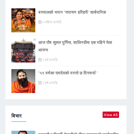
बस्यालको भजन ‘नारायण हरिहरी’ सार्बजनिक
५ महिना अगाडि
आज पौष शुक्ल पूर्णिमा, शालिनदीमा एक महिने मेला
आरम्भ
२ वर्ष अगाडि
‘५९ वर्षका रामदेवकाे यस्ताे छ दिनचर्या ’
२ वर्ष अगाडि
बिचार
View All