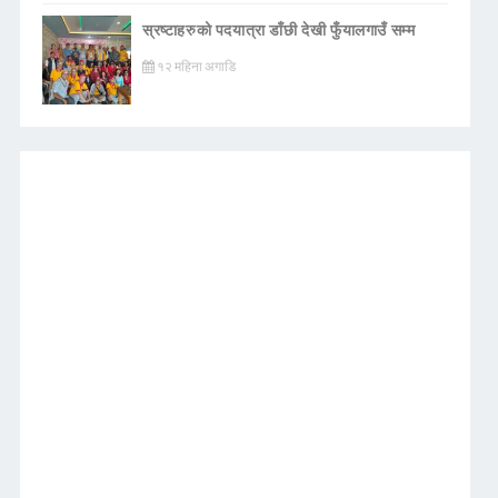
स्रष्टाहरुको पदयात्रा डाँछी देखी फुँयालगाउँ सम्म
१२ महिना अगाडि