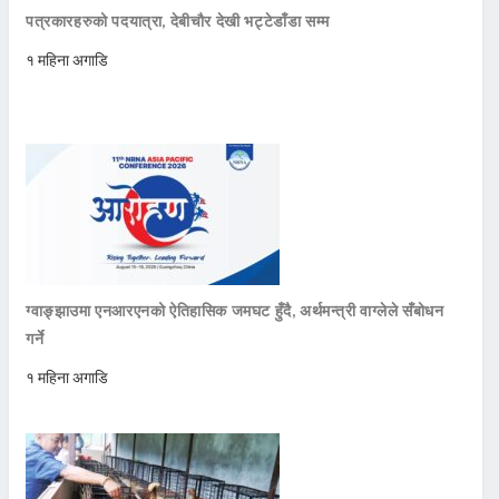
पत्रकारहरुको पदयात्रा, देबीचौर देखी भट्टेडाँडा सम्म
१ महिना अगाडि
ग्वाङ्झाउमा एनआरएनको ऐतिहासिक जमघट हुँदै, अर्थमन्त्री वाग्लेले सँबोधन
गर्ने
१ महिना अगाडि