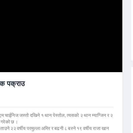
िक पक्राउ
म चाईनिज जस्तो दखिने १ थान पेस्तोल, त्यसको २ थान म्याग्जिन र २
 गरेको छ ।
ताउने २२ वर्षीय परमुल्ला अमिर र बढनी ८ बस्ने १९ वर्षीय राजा खान