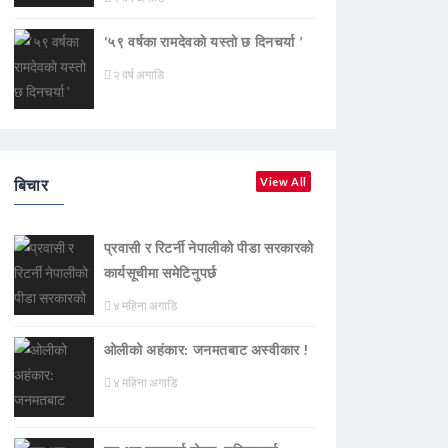
‘५९ वर्षका रामदेवकाे यस्ताे छ दिनचर्या ’
२ वर्ष अगाडि
बिचार
View All
प्रवासी र रिटर्नी नेपालीको पीडा सरकारको
कार्यसूचीमा समेटिनुपर्छ
४ महिना अगाडि
ओलीको अहंकार: जनमतबाट अस्वीकार !
४ महिना अगाडि