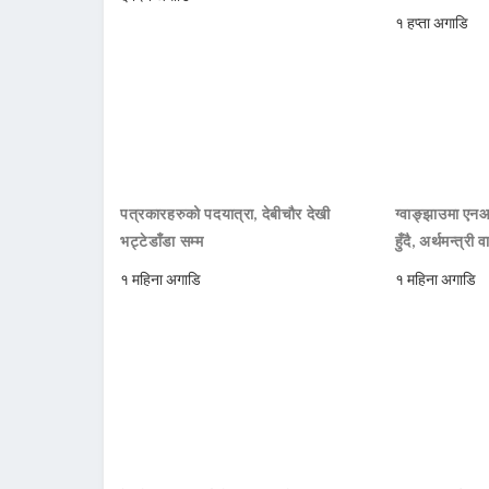
१ हप्ता अगाडि
पत्रकारहरुको पदयात्रा, देबीचौर देखी
ग्वाङ्झाउमा ए
भट्टेडाँडा सम्म
हुँदै, अर्थमन्त्री व
१ महिना अगाडि
१ महिना अगाडि