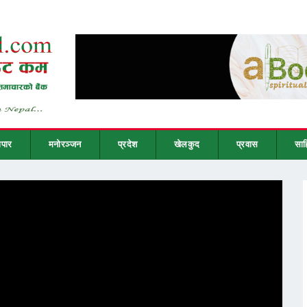
ापार
मनोरञ्जन
प्रदेश
खेलकुद
प्रवास
साह