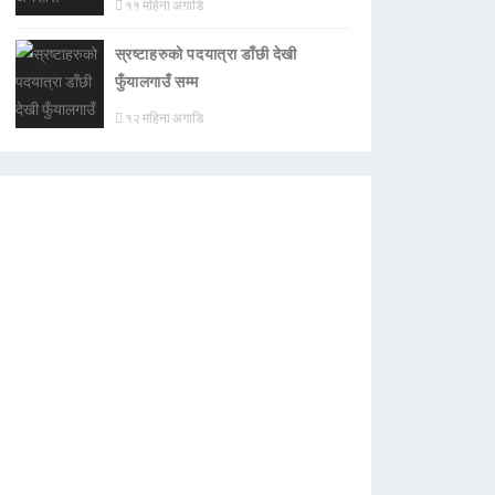
११ महिना अगाडि
स्रष्टाहरुको पदयात्रा डाँछी देखी
फुँयालगाउँ सम्म
१२ महिना अगाडि