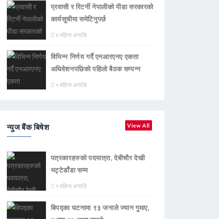
प्रवासी र रिटर्नी नेपालीको पीडा सरकारको
कार्यसूचीमा समेटिनुपर्छ
४ महिना अगाडि
विभिन्न निर्णय गर्दै एनआरएनए एकता
अधिवेशनपछिको पहिलो बैठक सम्पन्न
५ महिना अगाडि
न्युज बैंक बिषेश
View All
पत्रकारहरुको पदयात्रा, देबीचौर देखी
भट्टेडाँडा सम्म
१ महिना अगाडि
बिपद्का घटनामा ९३ जनाले ज्यान गुमाए,