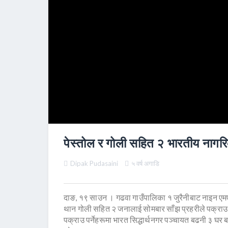
पेस्तोल र गोली सहित २ भारतीय नागर
Dipak Pudasaini
५ वर्ष अगाडि
दाङ, १९ साउन । गढवा गाउँपालिका १ जुरैनीबाट नाइन एमए
थान गोली सहित २ जनालाई सोमबार साँझ प्रहरीले पक्राउ
पक्राउ पर्नेहरूमा भारत सिद्धार्थनगर पञ्चायत बढनी ३ घर ब