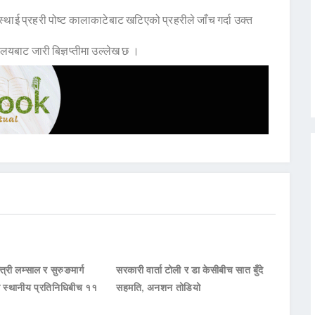
्थाई प्रहरी पोष्ट कालाकाटेबाट खटिएको प्रहरीले जाँच गर्दा उक्त
ालयबाट जारी बिज्ञप्तीमा उल्लेख छ ।
्त्री लम्साल र सुरुङमार्ग
सरकारी वार्ता टोली र डा केसीबीच सात बुँदे
का स्थानीय प्रतिनिधिबीच ११
सहमति, अनशन तोडियो