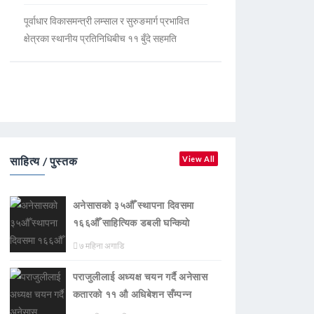
पूर्वाधार विकासमन्त्री लम्साल र सुरुङमार्ग प्रभावित
क्षेत्रका स्थानीय प्रतिनिधिबीच ११ बुँदे सहमति
साहित्य / पुस्तक
View All
अनेसासको ३५औँ स्थापना दिवसमा
१६६औँ साहित्यिक डबली घन्कियाे
७ महिना अगाडि
पराजुलीलाई अध्यक्ष चयन गर्दै अनेसास
कतारको ११ औ अधिबेशन सँम्पन्न