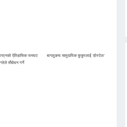
नआरएनको ऐतिहासिक जमघट
बागलुङमा सामुदायिक कुकुरलाई ‘होस्टेल’
ाग्लेले सँबोधन गर्ने