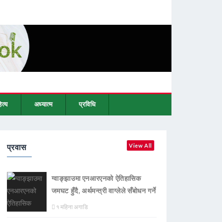
ित्य
अध्यात्म
प्रविधि
प्रवास
View All
ग्वाङ्झाउमा एनआरएनको ऐतिहासिक
जमघट हुँदै, अर्थमन्त्री वाग्लेले सँबोधन गर्ने
१ महिना अगाडि