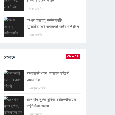
४ सय ४५ जना घाइते
१ वर्ष अगाडि
प्रथम जलवायु सम्मेलनपछि
‘गुफाडाँडा’लाई सरकारले फर्केर पनि हेरेन
१ वर्ष अगाडि
अध्यात्म
View All
बस्यालको भजन ‘नारायण हरिहरी’
सार्बजनिक
५ महिना अगाडि
आज पौष शुक्ल पूर्णिमा, शालिनदीमा एक
महिने मेला आरम्भ
२ वर्ष अगाडि