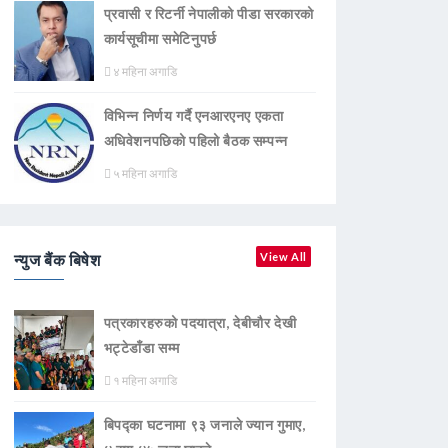
प्रवासी र रिटर्नी नेपालीको पीडा सरकारको
कार्यसूचीमा समेटिनुपर्छ
४ महिना अगाडि
विभिन्न निर्णय गर्दै एनआरएनए एकता
अधिवेशनपछिको पहिलो बैठक सम्पन्न
५ महिना अगाडि
न्युज बैंक बिषेश
View All
पत्रकारहरुको पदयात्रा, देबीचौर देखी
भट्टेडाँडा सम्म
१ महिना अगाडि
बिपद्का घटनामा ९३ जनाले ज्यान गुमाए,