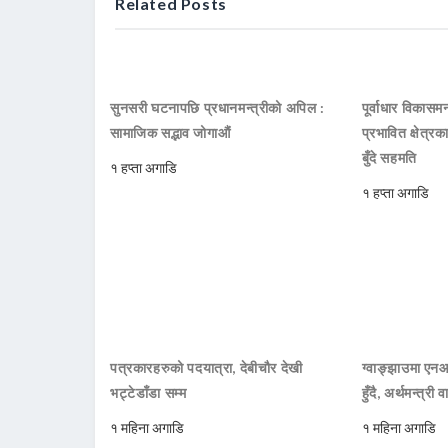
Related Posts
सुनसरी घटनापछि प्रधानमन्त्रीको अपिल :
पूर्वाधार विकासमन
सामाजिक सद्भाव जोगाऔं
प्रभावित क्षेत्र
बुँदे सहमति
१ हप्ता अगाडि
१ हप्ता अगाडि
पत्रकारहरुको पदयात्रा, देबीचौर देखी
ग्वाङ्झाउमा ए
भट्टेडाँडा सम्म
हुँदै, अर्थमन्त्री व
१ महिना अगाडि
१ महिना अगाडि