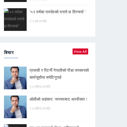
‘५९ वर्षका रामदेवकाे यस्ताे छ दिनचर्या ’
२ वर्ष अगाडि
बिचार
View All
प्रवासी र रिटर्नी नेपालीको पीडा सरकारको
कार्यसूचीमा समेटिनुपर्छ
४ महिना अगाडि
ओलीको अहंकार: जनमतबाट अस्वीकार !
४ महिना अगाडि