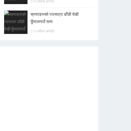
११ महिना अगाडि
स्रष्टाहरुको पदयात्रा डाँछी देखी
फुँयालगाउँ सम्म
१२ महिना अगाडि