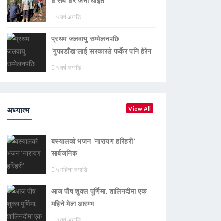
४ सय ४५ जना घाइते
१ वर्ष अगाडि
प्रथम जलवायु सम्मेलनपछि
‘गुफाडाँडा’लाई सरकारले फर्केर पनि हेरेन
१ वर्ष अगाडि
अध्यात्म
View All
बस्यालको भजन ‘नारायण हरिहरी’
सार्बजनिक
५ महिना अगाडि
आज पौष शुक्ल पूर्णिमा, शालिनदीमा एक
महिने मेला आरम्भ
२ वर्ष अगाडि