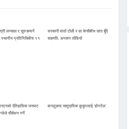
्त्री लम्साल र सुरुङमार्ग
सरकारी वार्ता टोली र डा केसीबीच सात बुँदे
का स्थानीय प्रतिनिधिबीच ११
सहमति, अनशन तोडियो
नआरएनको ऐतिहासिक जमघट
बागलुङमा सामुदायिक कुकुरलाई ‘होस्टेल’
ाग्लेले सँबोधन गर्ने