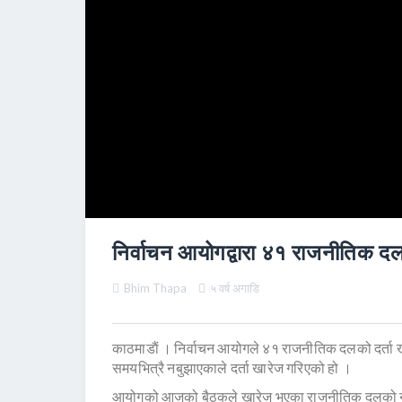
निर्वाचन आयोगद्वारा ४१ राजनीतिक दल
Bhim Thapa
५ वर्ष अगाडि
काठमाडाैं । निर्वाचन आयोगले ४१ राजनीतिक दलको दर्ता ख
समयभित्रै नबुझाएकाले दर्ता खारेज गरिएको हो ।
आयोगको आजको बैठकले खारेज भएका राजनीतिक दलको नाम, झण