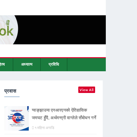
ित्य
अध्यात्म
प्रविधि
प्रवास
View All
ग्वाङ्झाउमा एनआरएनको ऐतिहासिक
जमघट हुँदै, अर्थमन्त्री वाग्लेले सँबोधन गर्ने
१ महिना अगाडि