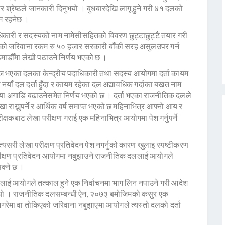
ार श्रेष्ठले जानकारी दिनुभयो । बुधबारदेखि लागू हुने गरी ४१ दलको
यम रहनेछ ।
िकारी र सदस्यको नाम नामेसीसहितको विवरण छुट्टाछुट्टै तयार गरी
ो जरिवाना रकम रु ५० हजार सरकारी बाँकी सरह असुलउपर गर्न
ाडौँमा लेखी पठाउने निर्णय भएको छ ।
भएका दलका केन्द्रीय पदाधिकारी तथा सदस्य आयोगमा दर्ता कायम
याँ दल दर्ता हुँदा र कायम रहेका दल अद्यावधिक गर्दाका बखत नाम
रिया अगाडि बढाउनेसमेत निर्णय भएको छ । दर्ता भएका राजनीतिक दलले
राख्नुपर्ने र आर्थिक वर्ष समाप्त भएको छ महिनाभित्र आफ्नो आय र
क्षकबाट लेखा परीक्षण गराई एक महिनाभित्र आयोगमा पेश गर्नुपर्ने
यसरी लेखा परीक्षण प्रतिवेदन पेश नगर्नुको कारण खुलाइ स्पष्टीकरण
 परीक्षण प्रतिवेदन आयोगमा नबुझाउने राजनीतिक दललाई आयोगले
क्ने छ ।
लाई आयोगले तत्काल हुने एक निर्वाचनमा भाग लिन नपाउने गरी आदेश
दिनुभयो । राजनीतिक दलसम्बन्धी ऐन, २०७३ बमोजिमको कसुर एक
नगरेमा वा तोकिएको जरिवाना नबुझाएमा आयोगले त्यस्तो दलको दर्ता