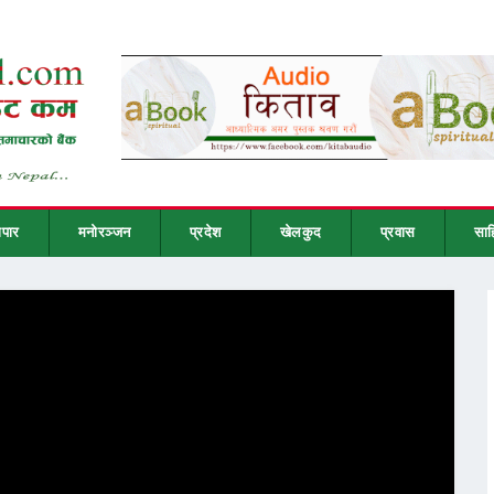
ापार
मनोरञ्जन
प्रदेश
खेलकुद
प्रवास
साह