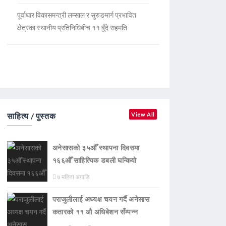
पूर्वाधार विकासमन्त्री लम्साल र सुरुङमार्ग प्रभावित
क्षेत्रका स्थानीय प्रतिनिधिबीच ११ बुँदे सहमति
साहित्य / पुस्तक
View All
अनेसासको ३५औँ स्थापना दिवसमा
१६६औँ साहित्यिक डबली घन्कियाे
७ महिना अगाडि
पराजुलीलाई अध्यक्ष चयन गर्दै अनेसास
कतारको ११ औ अधिबेशन सँम्पन्न