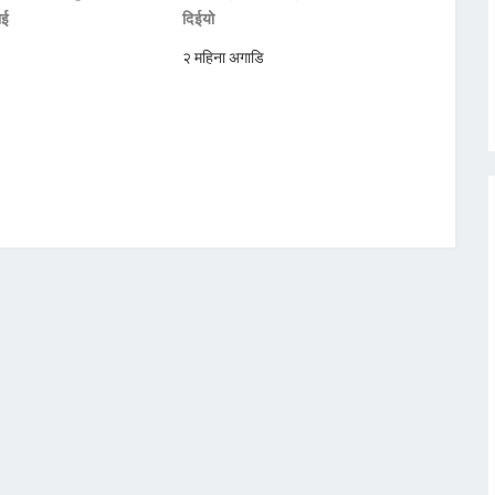
ाई
दिईयो
२ महिना अगाडि