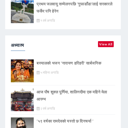
प्रथम जलवायु सम्मेलनपछि ‘गुफाडाँडा’लाई सरकारले
फर्केर पनि हेरेन
१ वर्ष अगाडि
अध्यात्म
View All
बस्यालको भजन ‘नारायण हरिहरी’ सार्बजनिक
५ महिना अगाडि
आज पौष शुक्ल पूर्णिमा, शालिनदीमा एक महिने मेला
आरम्भ
२ वर्ष अगाडि
‘५९ वर्षका रामदेवकाे यस्ताे छ दिनचर्या ’