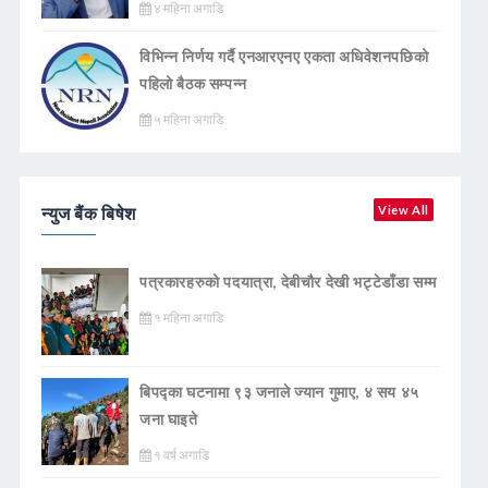
४ महिना अगाडि
विभिन्न निर्णय गर्दै एनआरएनए एकता अधिवेशनपछिको
पहिलो बैठक सम्पन्न
५ महिना अगाडि
न्युज बैंक बिषेश
View All
पत्रकारहरुको पदयात्रा, देबीचौर देखी भट्टेडाँडा सम्म
१ महिना अगाडि
बिपद्का घटनामा ९३ जनाले ज्यान गुमाए, ४ सय ४५
जना घाइते
१ वर्ष अगाडि