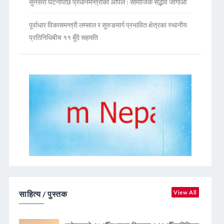
सुनसरी घटनापछि प्रधानमन्त्रीको अपिल : सामाजिक सद्भाव जोगाऔं
पूर्वाधार विकासमन्त्री लम्साल र सुरुङमार्ग प्रभावित क्षेत्रका स्थानीय
प्रतिनिधिबीच ११ बुँदे सहमति
साहित्य / पुस्तक
View All