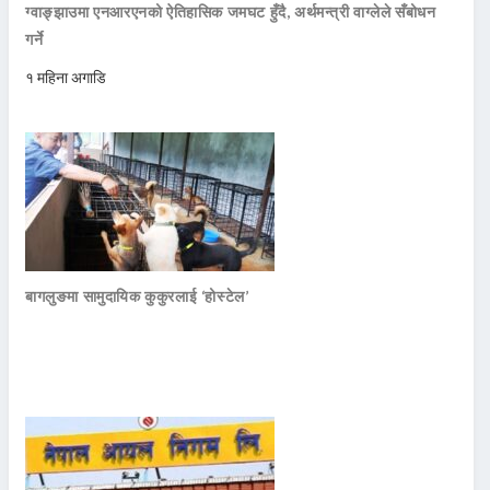
ग्वाङ्झाउमा एनआरएनको ऐतिहासिक जमघट हुँदै, अर्थमन्त्री वाग्लेले सँबोधन
गर्ने
१ महिना अगाडि
बागलुङमा सामुदायिक कुकुरलाई ‘होस्टेल’