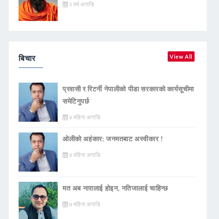
२ वर्ष अगाडि
बिचार
View All
प्रवासी र रिटर्नी नेपालीको पीडा सरकारको कार्यसूचीमा
समेटिनुपर्छ
४ महिना अगाडि
ओलीको अहंकार: जनमतबाट अस्वीकार !
४ महिना अगाडि
मत अब नारालाई होइन, नतिजालाई चाहिन्छ
७ महिना अगाडि