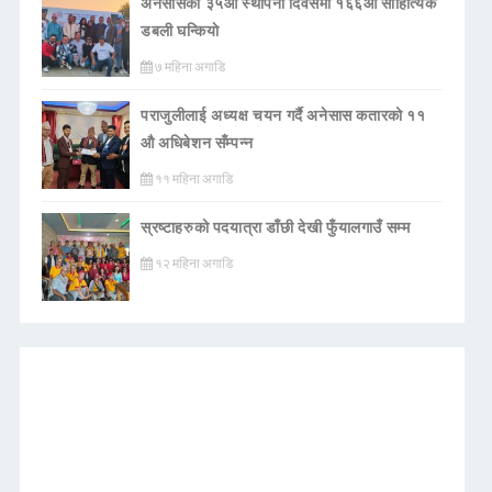
अनेसासको ३५औँ स्थापना दिवसमा १६६औँ साहित्यिक
डबली घन्कियाे
७ महिना अगाडि
पराजुलीलाई अध्यक्ष चयन गर्दै अनेसास कतारको ११
औ अधिबेशन सँम्पन्न
११ महिना अगाडि
स्रष्टाहरुको पदयात्रा डाँछी देखी फुँयालगाउँ सम्म
१२ महिना अगाडि