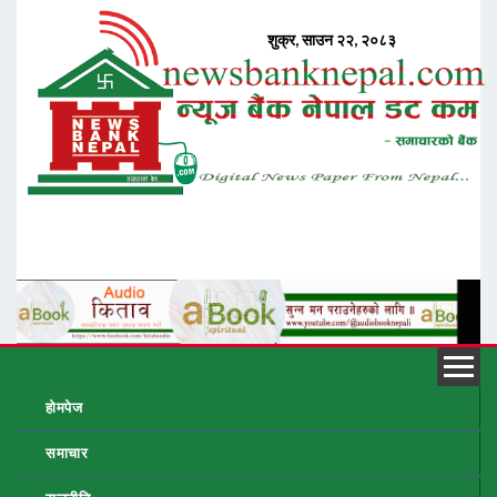
होमपेज
समाचार