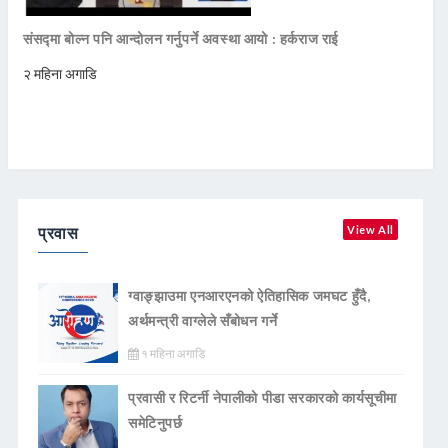
संसद्मा बोल्न पनि आन्दोलन गर्नुपर्ने अवस्था आयो : हर्कराज राई
२ महिना अगाडि
प्रवास
View All
ग्वाङ्झाउमा एनआरएनको ऐतिहासिक जमघट हुँदै,
अर्थमन्त्री वाग्लेले सँबोधन गर्ने
१ महिना अगाडि
प्रवासी र रिटर्नी नेपालीको पीडा सरकारको कार्यसूचीमा
समेटिनुपर्छ