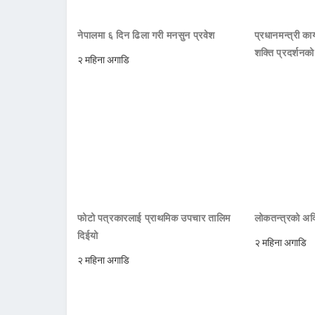
नेपालमा ६ दिन ढिला गरी मनसुन प्रवेश
प्रधानमन्त्री क
शक्ति प्रदर्शनक
२ महिना अगाडि
फोटो पत्रकारलाई प्राथमिक उपचार तालिम
लोकतन्त्रको अक्
दिईयो
२ महिना अगाडि
२ महिना अगाडि