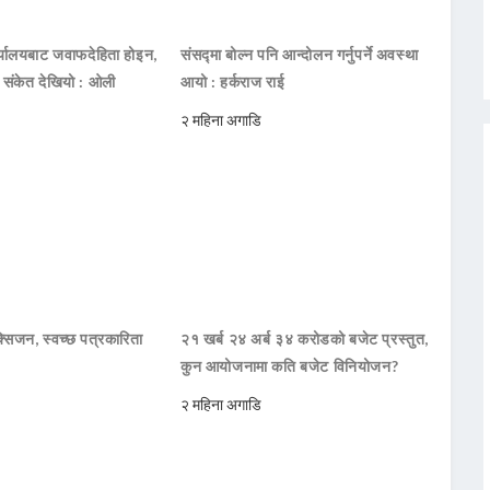
ार्यालयबाट जवाफदेहिता होइन,
संसद्मा बोल्न पनि आन्दोलन गर्नुपर्ने अवस्था
ो संकेत देखियो : ओली
आयो : हर्कराज राई
२ महिना अगाडि
सिजन, स्वच्छ पत्रकारिता
२१ खर्ब २४ अर्ब ३४ करोडको बजेट प्रस्तुत,
कुन आयोजनामा कति बजेट विनियोजन?
२ महिना अगाडि