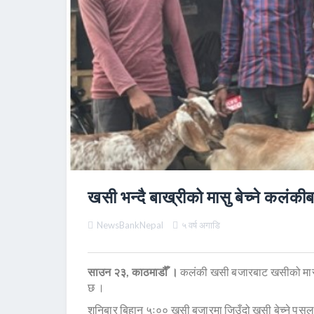
खसी भन्दै बाख्रीको मासु बेच्ने कलंकी
NewsBankNepal
५ वर्ष अगाडि
साउन २३, काठमाडौँ ।
कलंकी खसी बजारबाट खसीको मासु भन
छ ।
शनिबार बिहान ५ः०० खसी बजारमा जिउँदो खसी बेच्ने पसलमा 