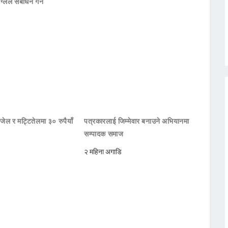
ाग्लेले सँबोधन गर्ने
जेल र मट्टितेलमा ३० रुपैयाँ
पत्रकारलाई जिम्मेवार बनाउने अभियानमा
सम्पादक समाज
२ महिना अगाडि