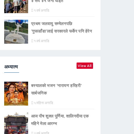
४ सय ४५ जना घाइते
१ वर्ष अगाडि
प्रथम जलवायु सम्मेलनपछि
‘गुफाडाँडा’लाई सरकारले फर्केर पनि हेरेन
१ वर्ष अगाडि
अध्यात्म
View All
बस्यालको भजन ‘नारायण हरिहरी’
सार्बजनिक
५ महिना अगाडि
आज पौष शुक्ल पूर्णिमा, शालिनदीमा एक
महिने मेला आरम्भ
२ वर्ष अगाडि