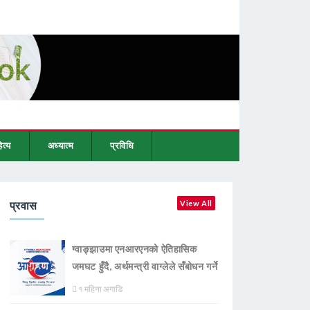
ित्य
अध्यात्म
प्रविधि
प्रवास
View All
ग्वाङ्झाउमा एनआरएनको ऐतिहासिक
जमघट हुँदै, अर्थमन्त्री वाग्लेले सँबोधन गर्ने
१ महिना अगाडि