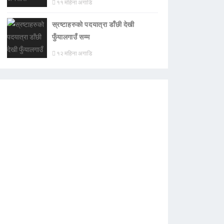
११ महिना अगाडि
स्रष्टाहरुको पदयात्रा डाँछी देखी
फुँयालगाउँ सम्म
१२ महिना अगाडि