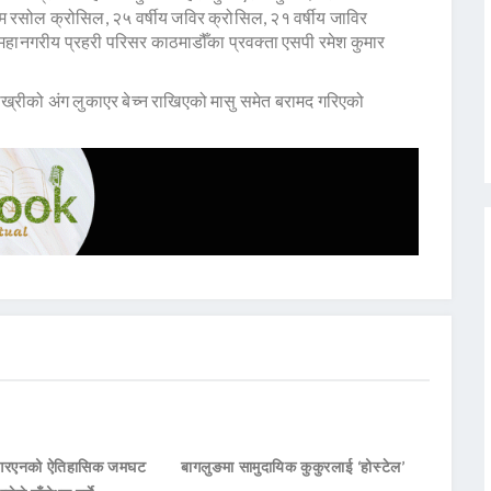
म रसोल क्रोसिल, २५ वर्षीय जविर क्रोसिल, २१ वर्षीय जाविर
महानगरीय प्रहरी परिसर काठमाडौँका प्रवक्ता एसपी रमेश कुमार
ाख्रीको अंग लुकाएर बेच्न राखिएको मासु समेत बरामद गरिएको
नआरएनको ऐतिहासिक जमघट
बागलुङमा सामुदायिक कुकुरलाई ‘होस्टेल’