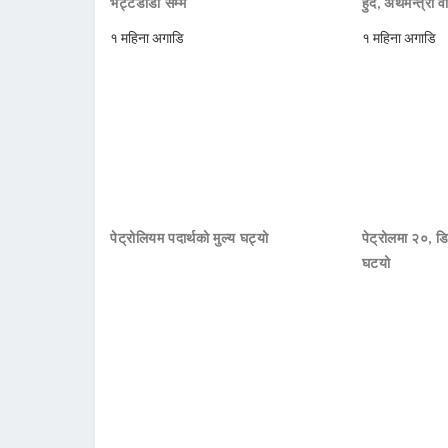
भट्टेडाँडा सम्म
हुँदै, अर्थमन्त्री व
१ महिना अगाडि
१ महिना अगाडि
पेट्रोलियम पदार्थको मुल्य घट्यो
पेट्रोलमा २०, डि
घटयो