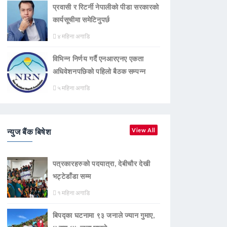
प्रवासी र रिटर्नी नेपालीको पीडा सरकारको
कार्यसूचीमा समेटिनुपर्छ
४ महिना अगाडि
विभिन्न निर्णय गर्दै एनआरएनए एकता
अधिवेशनपछिको पहिलो बैठक सम्पन्न
५ महिना अगाडि
न्युज बैंक बिषेश
View All
पत्रकारहरुको पदयात्रा, देबीचौर देखी
भट्टेडाँडा सम्म
१ महिना अगाडि
बिपद्का घटनामा ९३ जनाले ज्यान गुमाए,