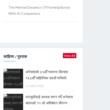
The Mental Dynamics Of Forming Bonds
With AI Companions
साहित्य / पुस्तक
View All
अनेसासको ३५औँ स्थापना दिवसमा
१६६औँ साहित्यिक डबली घन्कियाे
७ महिना अगाडि
पराजुलीलाई अध्यक्ष चयन गर्दै अनेसास
कतारको ११ औ अधिबेशन सँम्पन्न