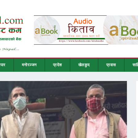
ापार
मनोरञ्जन
प्रदेश
खेलकुद
प्रवास
साह