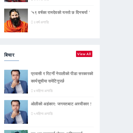
‘५९ वर्षका रामदेवकाे यस्ताे छ दिनचर्या ’
२ वर्ष अगाडि
बिचार
View All
प्रवासी र रिटर्नी नेपालीको पीडा सरकारको
कार्यसूचीमा समेटिनुपर्छ
४ महिना अगाडि
ओलीको अहंकार: जनमतबाट अस्वीकार !
५ महिना अगाडि