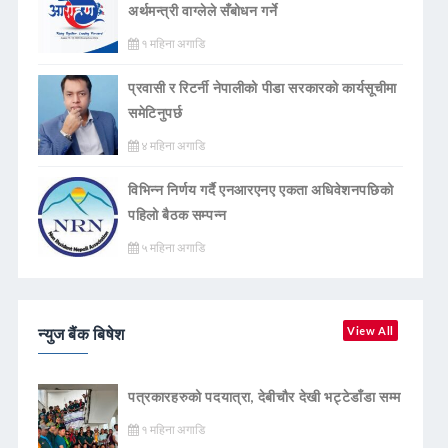
अर्थमन्त्री वाग्लेले सँबोधन गर्ने
१ महिना अगाडि
प्रवासी र रिटर्नी नेपालीको पीडा सरकारको कार्यसूचीमा
समेटिनुपर्छ
४ महिना अगाडि
विभिन्न निर्णय गर्दै एनआरएनए एकता अधिवेशनपछिको
पहिलो बैठक सम्पन्न
५ महिना अगाडि
न्युज बैंक बिषेश
View All
पत्रकारहरुको पदयात्रा, देबीचौर देखी भट्टेडाँडा सम्म
१ महिना अगाडि