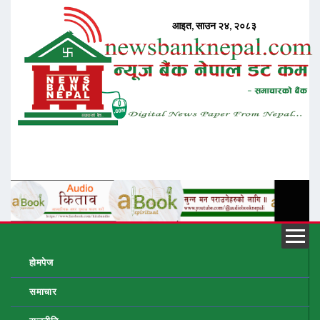
होमपेज
समाचार