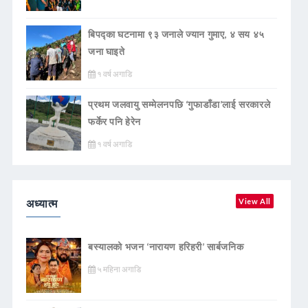
बिपद्का घटनामा ९३ जनाले ज्यान गुमाए, ४ सय ४५
जना घाइते
१ वर्ष अगाडि
प्रथम जलवायु सम्मेलनपछि ‘गुफाडाँडा’लाई सरकारले
फर्केर पनि हेरेन
१ वर्ष अगाडि
अध्यात्म
View All
बस्यालको भजन ‘नारायण हरिहरी’ सार्बजनिक
५ महिना अगाडि