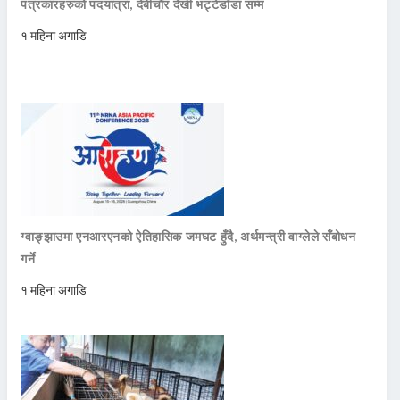
पत्रकारहरुको पदयात्रा, देबीचौर देखी भट्टेडाँडा सम्म
१ महिना अगाडि
ग्वाङ्झाउमा एनआरएनको ऐतिहासिक जमघट हुँदै, अर्थमन्त्री वाग्लेले सँबोधन
गर्ने
१ महिना अगाडि