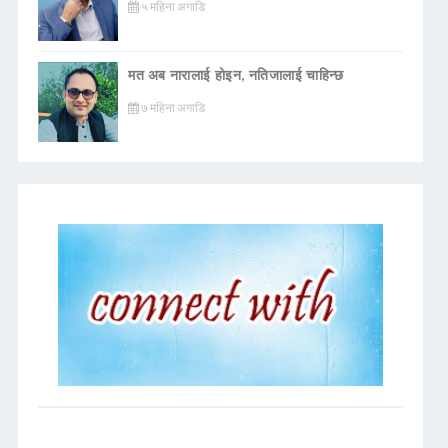
५ महिना अगाडि
मत अब नारालाई होइन, नतिजालाई चाहिन्छ
७ महिना अगाडि