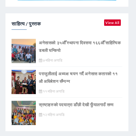
साहित्य / पुस्तक
View All
अनेसासको ३५औँ स्थापना दिवसमा १६६औँ साहित्यिक
डबली घन्कियाे
७ महिना अगाडि
पराजुलीलाई अध्यक्ष चयन गर्दै अनेसास कतारको ११
औ अधिबेशन सँम्पन्न
११ महिना अगाडि
स्रष्टाहरुको पदयात्रा डाँछी देखी फुँयालगाउँ सम्म
१२ महिना अगाडि