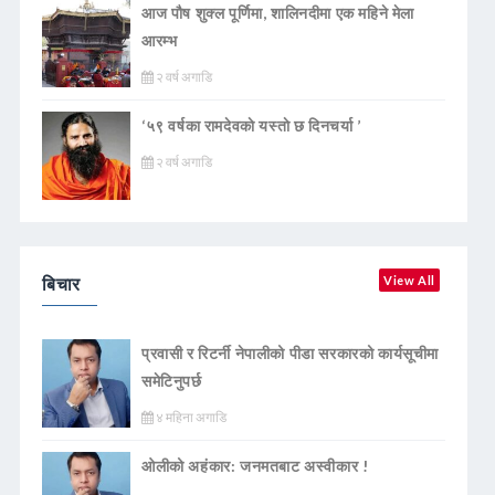
आज पौष शुक्ल पूर्णिमा, शालिनदीमा एक महिने मेला
आरम्भ
२ वर्ष अगाडि
‘५९ वर्षका रामदेवकाे यस्ताे छ दिनचर्या ’
२ वर्ष अगाडि
बिचार
View All
प्रवासी र रिटर्नी नेपालीको पीडा सरकारको कार्यसूचीमा
समेटिनुपर्छ
४ महिना अगाडि
ओलीको अहंकार: जनमतबाट अस्वीकार !