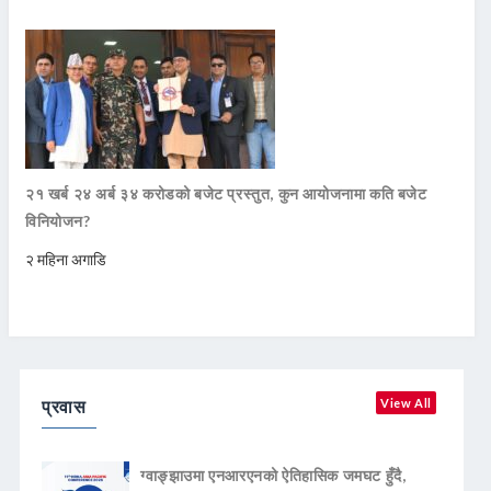
२१ खर्ब २४ अर्ब ३४ करोडको बजेट प्रस्तुत, कुन आयोजनामा कति बजेट
विनियोजन?
२ महिना अगाडि
प्रवास
View All
ग्वाङ्झाउमा एनआरएनको ऐतिहासिक जमघट हुँदै,