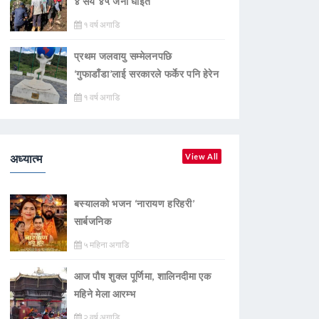
४ सय ४५ जना घाइते
१ वर्ष अगाडि
प्रथम जलवायु सम्मेलनपछि
‘गुफाडाँडा’लाई सरकारले फर्केर पनि हेरेन
१ वर्ष अगाडि
अध्यात्म
View All
बस्यालको भजन ‘नारायण हरिहरी’
सार्बजनिक
५ महिना अगाडि
आज पौष शुक्ल पूर्णिमा, शालिनदीमा एक
महिने मेला आरम्भ
२ वर्ष अगाडि