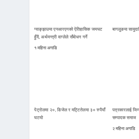
ग्वाङ्झाउमा एनआरएनको ऐतिहासिक जमघट
बागलुङमा सामुदा
हुँदै, अर्थमन्त्री वाग्लेले सँबोधन गर्ने
१ महिना अगाडि
पेट्रोलमा २०, डिजेल र मट्टितेलमा ३० रुपैयाँ
पत्रकारलाई जिम्
घटयो
सम्पादक समाज
२ महिना अगाडि