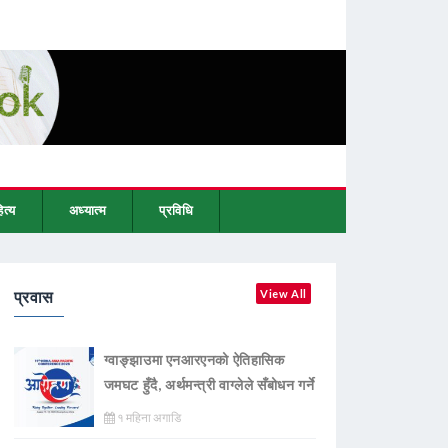
ित्य
अध्यात्म
प्रविधि
प्रवास
View All
ग्वाङ्झाउमा एनआरएनको ऐतिहासिक
जमघट हुँदै, अर्थमन्त्री वाग्लेले सँबोधन गर्ने
१ महिना अगाडि