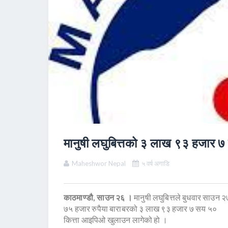
मानुषी लघुबित्तको ३ लाख ९३ हजार 
Maheshwor Nepal
५ वर्ष अगाडि
काठमाण्डौ, साउन २६ ।
मानुषी लघुबित्तले बुधवार साउन
७५ हजार रुपैया बाराबरको ३ लाख ९३ हजार ७ सय ५०
कित्ता आइपिओ खुलाउन लागेको हो ।