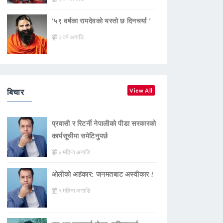
‘५९ वर्षका रामदेवकाे यस्ताे छ दिनचर्या ’
२ वर्ष अगाडि
बिचार
View All
प्रवासी र रिटर्नी नेपालीको पीडा सरकारको
कार्यसूचीमा समेटिनुपर्छ
४ महिना अगाडि
ओलीको अहंकार: जनमतबाट अस्वीकार !
५ महिना अगाडि