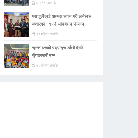
७ महिना अगाडि
पराजुलीलाई अध्यक्ष चयन गर्दै अनेसास
कतारको ११ औ अधिबेशन सँम्पन्न
११ महिना अगाडि
स्रष्टाहरुको पदयात्रा डाँछी देखी
फुँयालगाउँ सम्म
१२ महिना अगाडि