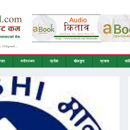
ापार
मनोरञ्जन
प्रदेश
खेलकुद
प्रवास
साह