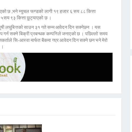
याएको छ ,भने म्युचल फण्डको लागी १९ हजार ६ सय ८८ कित्ता
 ५सय ९३ कित्ता छुट्याएको छ ।
मानुषी लघुबित्तको साउन ३१ गते सम्म आवेदन दिन सक्नेछन । यस
प गर्न सक्ने बिक्री प्रबन्धक कम्पनिले जनाएको छ । पछिल्लो समय
्ताले सि-आस्वा मार्फत बैकमा गएर आवेदन दिन सक्ने छन भने मेरो
न ।