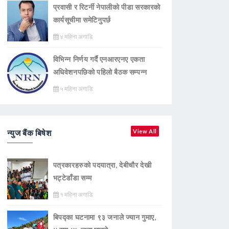
प्रवासी र रिटर्नी नेपालीको पीडा सरकारको
कार्यसूचीमा समेटिनुपर्छ
४ महिना अगाडि
विभिन्न निर्णय गर्दै एनआरएनए एकता
अधिवेशनपछिको पहिलो बैठक सम्पन्न
५ महिना अगाडि
न्युज बैंक बिषेश
View All
पत्रकारहरुको पदयात्रा, देबीचौर देखी
भट्टेडाँडा सम्म
१ महिना अगाडि
बिपद्का घटनामा ९३ जनाले ज्यान गुमाए,