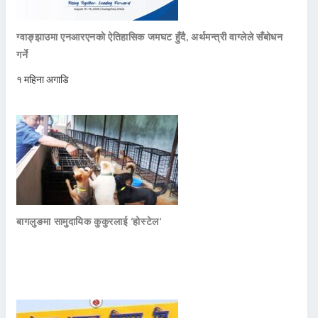
ग्वाङ्झाउमा एनआरएनको ऐतिहासिक जमघट हुँदै, अर्थमन्त्री वाग्लेले सँबोधन
गर्ने
१ महिना अगाडि
बागलुङमा सामुदायिक कुकुरलाई ‘होस्टेल’