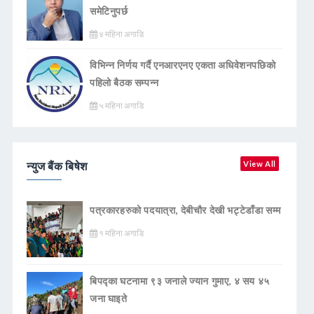
समेटिनुपर्छ
४ महिना अगाडि
विभिन्न निर्णय गर्दै एनआरएनए एकता अधिवेशनपछिको
पहिलो बैठक सम्पन्न
५ महिना अगाडि
न्युज बैंक बिषेश
View All
पत्रकारहरुको पदयात्रा, देबीचौर देखी भट्टेडाँडा सम्म
१ महिना अगाडि
बिपद्का घटनामा ९३ जनाले ज्यान गुमाए, ४ सय ४५
जना घाइते