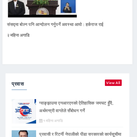
संसद्मा बोल्न पनि आन्दोलन गर्नुपर्ने अवस्था आयो : हर्कराज राई
२ महिना अगाडि
प्रवास
View All
ग्वाङ्झाउमा एनआरएनको ऐतिहासिक जमघट हुँदै,
अर्थमन्त्री वाग्लेले सँबोधन गर्ने
१ महिना अगाडि
प्रवासी र रिटर्नी नेपालीको पीडा सरकारको कार्यसूचीमा