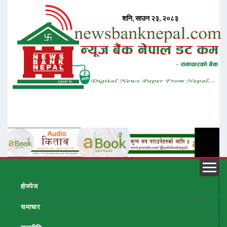
होमपेज
समाचार