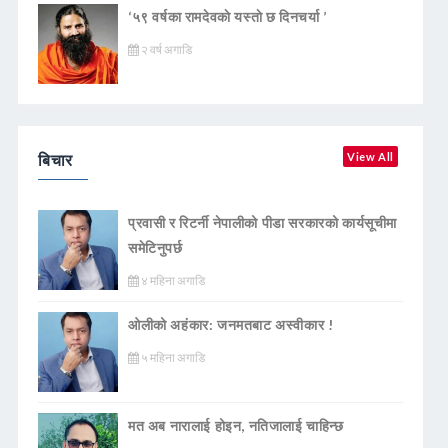
‘५९ वर्षका रामदेवकाे यस्ताे छ दिनचर्या ’
२ वर्ष अगाडि
बिचार
View All
प्रवासी र रिटर्नी नेपालीको पीडा सरकारको कार्यसूचीमा
समेटिनुपर्छ
४ महिना अगाडि
ओलीको अहंकार: जनमतबाट अस्वीकार !
५ महिना अगाडि
मत अब नारालाई होइन, नतिजालाई चाहिन्छ