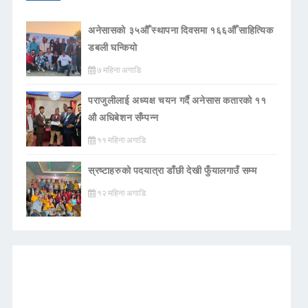
अनेसासको ३५औँ स्थापना दिवसमा १६६औँ साहित्यिक
डबली घन्कियाे
७ महिना अगाडि
पराजुलीलाई अध्यक्ष चयन गर्दै अनेसास कतारको ११
औ अधिबेशन सँम्पन्न
११ महिना अगाडि
स्रष्टाहरुको पदयात्रा डाँछी देखी फुँयालगाउँ सम्म
१२ महिना अगाडि