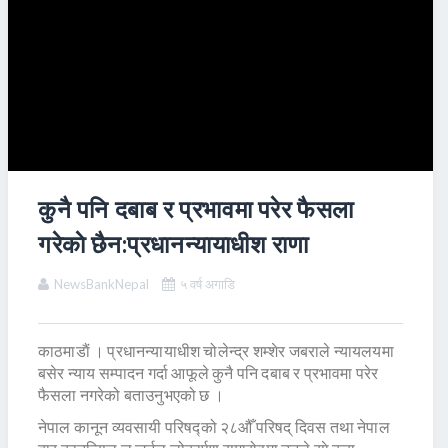
कुनै पनि दबाब र प्रभावमा परेर फैसला
गरेकाे छैन:प्रधानन्यायाधीश राणा
NewsBankNepal
५ वर्ष अगाडि
काठमाडाैं । प्रधानन्यायाधीश चोलेन्द्र शम्शेर जबराले न्यायलयमा
बसेर न्याय सम्पादन गर्दा आफूले कुनै पनि दबाब र प्रभावमा परेर
फैसला नगरेको बताउनुभएको छ ।
नेपाल कानून व्यवसायी परिषद्को २८औँ परिषद् दिवस तथा नेपाल