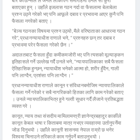
बार काउन्सिल ल जर्नल लोकार्पण समारोहमा उनले साे कुरा
बताएका हुन् । उहाँले इजलास गठन गर्दा वा फैसलामा बेलाबेला
प्रश्न उठ्ने गरेको भए पनि आफूले दबाव र प्रभावमा आएर कुनै पनि
फैसला नगरेको बताए ।
“बेञ्च गठनका विषयमा प्रश्न उठ्यो, मैले वरिष्ठताका आधारमा गठन
गरे”, प्रधानन्यायाधीश राणाले भने, “ प्रश्नहरु छन् तर दबाब र
प्रभावमा परेर फैसला गरेको छैन ।”
अदालतबाट फैसला हुँदा कमीकमजोरी भए पनि त्यसको मूल्याङ्कन
इतिहासले गर्ने उल्लेख गर्दै उनले भने, “न्यायपालिकाका सबै फैसला
ऐतिहासिक हुन्छन्, न्यायाधीश भनेको आत्मा हो, शरीर हुँदैन, गाली
पनि लाग्दैन, प्रशंसा पनि लाग्दैन ।”
प्रधानन्यायाधीश राणाले कानून र संविधानबमोजिम न्यायपालिकाले
फैसला गर्ने गरेको र सबै नागरिकको हितका लागि काम गरेको बताए
। उनले न्यायपालिकाभित्र हुने गल्ती सुधार गर्दै लैजाने प्रतिबद्धता
व्यक्त गरे ।
कानून, न्याय तथा संसदीय मामिलामन्त्री ज्ञानेन्द्रबहादुर कार्कीले
कानून केबल भाषा र किताबमा मात्र नभएर व्यवहारमा उर्तानुपर्नेमा
जोड दिनुभयो । उहाँले कानूनी शासनमा नेपाल राम्रो छ भनेर
विश्वमा चिनाउने तरिकाले काम गर्नुपर्ने बताउनुभयो ।