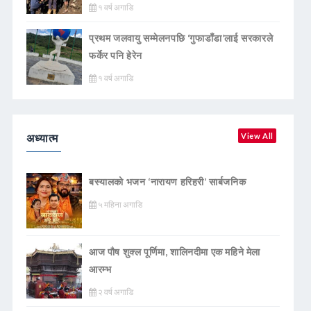
१ वर्ष अगाडि
प्रथम जलवायु सम्मेलनपछि ‘गुफाडाँडा’लाई सरकारले
फर्केर पनि हेरेन
१ वर्ष अगाडि
अध्यात्म
View All
बस्यालको भजन ‘नारायण हरिहरी’ सार्बजनिक
५ महिना अगाडि
आज पौष शुक्ल पूर्णिमा, शालिनदीमा एक महिने मेला
आरम्भ
२ वर्ष अगाडि