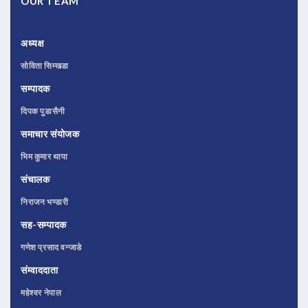
OUR TEAM
अध्यक्ष
सोविता सिम्खडा
सम्पादक
दिपक पुडासैनी
समाचार संयोजक
भिम कुमार थापा
संचालक
निराजन भण्डारी
सह-सम्पादक
गणेश प्रसाद वन्जाडे
संम्वाददाता
महेश्वर नेपाल