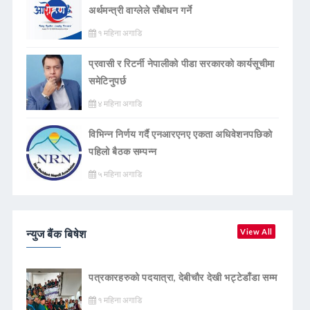
अर्थमन्त्री वाग्लेले सँबोधन गर्ने
१ महिना अगाडि
प्रवासी र रिटर्नी नेपालीको पीडा सरकारको कार्यसूचीमा
समेटिनुपर्छ
४ महिना अगाडि
विभिन्न निर्णय गर्दै एनआरएनए एकता अधिवेशनपछिको
पहिलो बैठक सम्पन्न
५ महिना अगाडि
न्युज बैंक बिषेश
View All
पत्रकारहरुको पदयात्रा, देबीचौर देखी भट्टेडाँडा सम्म
१ महिना अगाडि