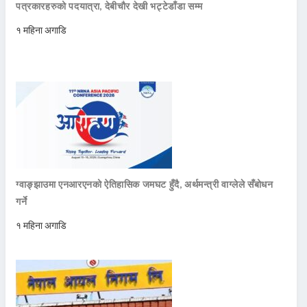
पत्रकारहरुको पदयात्रा, देबीचौर देखी भट्टेडाँडा सम्म
१ महिना अगाडि
ग्वाङ्झाउमा एनआरएनको ऐतिहासिक जमघट हुँदै, अर्थमन्त्री वाग्लेले सँबोधन
गर्ने
१ महिना अगाडि