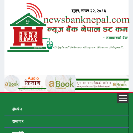
होमपेज
समाचार