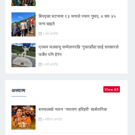
बिपद्का घटनामा ९३ जनाले ज्यान गुमाए, ४ सय ४५
जना घाइते
१ वर्ष अगाडि
प्रथम जलवायु सम्मेलनपछि ‘गुफाडाँडा’लाई सरकारले
फर्केर पनि हेरेन
१ वर्ष अगाडि
अध्यात्म
View All
बस्यालको भजन ‘नारायण हरिहरी’ सार्बजनिक
५ महिना अगाडि