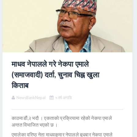
माधव नेपालले गरे नेकपा एमाले
(समाजवादी) दर्ता, चुनाव चिह्न खुला
किताब
NewsBankNepal
५ वर्ष अगाडि
काठमाडाैं,२ भदाै । एकताकाे प्रक्रियामा रहेकाे नेकपा एमाले
अन्तत विभाजित भएको छ ।
एमालेका वरिष्ठ नेता माधवकुमार नेपालले बुधबार नेकपा एमाले