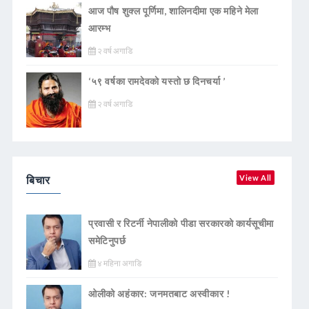
आज पौष शुक्ल पूर्णिमा, शालिनदीमा एक महिने मेला
आरम्भ
२ वर्ष अगाडि
‘५९ वर्षका रामदेवकाे यस्ताे छ दिनचर्या ’
२ वर्ष अगाडि
बिचार
View All
प्रवासी र रिटर्नी नेपालीको पीडा सरकारको कार्यसूचीमा
समेटिनुपर्छ
४ महिना अगाडि
ओलीको अहंकार: जनमतबाट अस्वीकार !