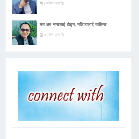
४ महिना अगाडि
मत अब नारालाई होइन, नतिजालाई चाहिन्छ
७ महिना अगाडि