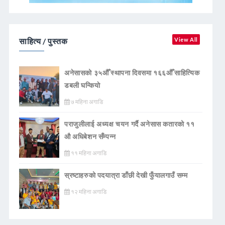
साहित्य / पुस्तक
View All
अनेसासको ३५औँ स्थापना दिवसमा १६६औँ साहित्यिक
डबली घन्कियाे
७ महिना अगाडि
पराजुलीलाई अध्यक्ष चयन गर्दै अनेसास कतारको ११
औ अधिबेशन सँम्पन्न
११ महिना अगाडि
स्रष्टाहरुको पदयात्रा डाँछी देखी फुँयालगाउँ सम्म
१२ महिना अगाडि